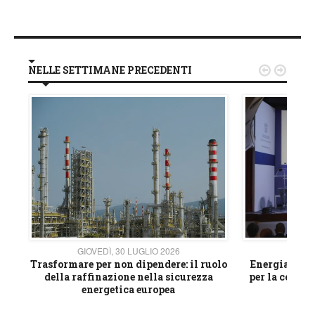
NELLE SETTIMANE PRECEDENTI


GIOVEDÌ, 30 LUGLIO 2026
GIOVE
ico
Trasformare per non dipendere: il ruolo
Energia e mat
della raffinazione nella sicurezza
per la compet
energetica europea