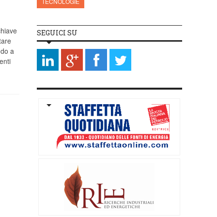
TECNOLOGIE
chiave
SEGUICI SU
tare
ndo a
enti