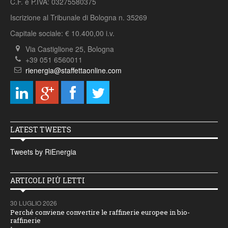
C.F. e P.IVA: 03275580375
Iscrizione al Tribunale di Bologna n. 35269
Capitale sociale: € 10.400,00 i.v.
Via Castiglione 25, Bologna
+39 051 6560011
rienergia@staffettaonline.com
LATEST TWEETS
Tweets by RiEnergia
ARTICOLI PIÙ LETTI
30 LUGLIO 2026
Perché conviene convertire le raffinerie europee in bio-
raffinerie