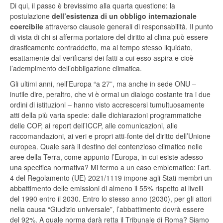
Di qui, il passo è brevissimo alla quarta questione: la
postulazione
dell’esistenza di un obbligo internazionale
coercibile
attraverso clausole generali di responsabilità. Il punto
di vista di chi si afferma portatore del diritto al clima può essere
drasticamente contraddetto, ma al tempo stesso liquidato,
esattamente dal verificarsi dei fatti a cui esso aspira e cioè
l’adempimento dell’obbligazione climatica.
Gli ultimi anni, nell’Europa “a 27”, ma anche in sede ONU –
inutile dire, peraltro, che vi è ormai un dialogo costante tra i due
ordini di istituzioni – hanno visto accrescersi tumultuosamente
atti della più varia specie: dalle dichiarazioni programmatiche
delle COP, ai report dell’ICCP, alle comunicazioni, alle
raccomandazioni, ai veri e propri atti-fonte del diritto dell’Unione
europea. Quale sarà il destino del contenzioso climatico nelle
aree della Terra, come appunto l’Europa, in cui esiste adesso
una specifica normativa? Mi fermo a un caso emblematico: l’art.
4 del Regolamento (UE) 2021/1119 impone agli Stati membri un
abbattimento delle emissioni di almeno il 55% rispetto ai livelli
del 1990 entro il 2030. Entro lo stesso anno (2030), per gli attori
nella causa “Giudizio universale”, l’abbattimento dovrà essere
del 92%. A quale norma darà retta il Tribunale di Roma? Siamo