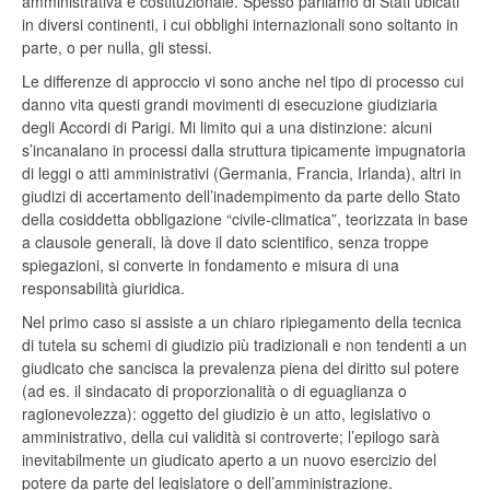
amministrativa e costituzionale. Spesso parliamo di Stati ubicati
in diversi continenti, i cui obblighi internazionali sono soltanto in
parte, o per nulla, gli stessi.
Le differenze di approccio vi sono anche nel tipo di processo cui
danno vita questi grandi movimenti di esecuzione giudiziaria
degli Accordi di Parigi. Mi limito qui a una distinzione: alcuni
s’incanalano in processi dalla struttura tipicamente impugnatoria
di leggi o atti amministrativi (Germania, Francia, Irlanda), altri in
giudizi di accertamento dell’inadempimento da parte dello Stato
della cosiddetta obbligazione “civile-climatica”, teorizzata in base
a clausole generali, là dove il dato scientifico, senza troppe
spiegazioni, si converte in fondamento e misura di una
responsabilità giuridica.
Nel primo caso si assiste a un chiaro ripiegamento della tecnica
di tutela su schemi di giudizio più tradizionali e non tendenti a un
giudicato che sancisca la prevalenza piena del diritto sul potere
(ad es. il sindacato di proporzionalità o di eguaglianza o
ragionevolezza): oggetto del giudizio è un atto, legislativo o
amministrativo, della cui validità si controverte; l’epilogo sarà
inevitabilmente un giudicato aperto a un nuovo esercizio del
potere da parte del legislatore o dell’amministrazione.