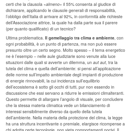
certi che la clausola «
almeno
» il 55% consenta al giudice di
dichiarare, applicando le clausole generali di responsabilità,
l’obbligo dell’Italia di arrivare al 92%, in conformità alle richieste
dell’Associazione attrice, la quale ha dalla parte sua il parere
(per quanto qualificato) di un tecnico?
Ultima problematica.
Il gemellaggio tra clima e ambiente
, con
ogni probabilità, è un punto di partenza, ma non può essere
presunto oltre un certo segno. Molto spesso – il tema energetico
ne è l’esempio – nelle aule giudiziarie sono venute alla luce
situazioni dalle quali si avverte un dilemma, un
aut aut
, tra la
tutela del clima e quella dell’ambiente: si pensi all’applicazione
delle norme sull’impatto ambientale degli impianti di produzione
di energie rinnovabili, la cui incidenza sull’equilibrio
dell’ecosistema è sotto gli occhi di tutti, pur non essendo in
discussione che essi servano a ridurre le emissioni climalteranti.
Questo permette di allargare l’angolo di visuale, per concludere
che la stessa materia climatica vede un bilanciamento di
interessi sensibilmente diverso da quello della tutela
dell’ambiente. Nella materia della protezione del clima, la legge
ha una struttura incentivante o premiale, elargisce ricompense a
chi adotta certe tecnologie, non vieta comportamenti nocivi. Il