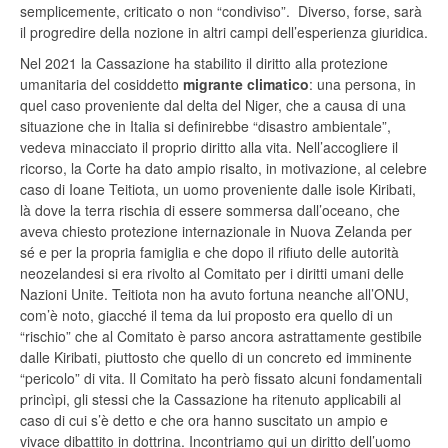
semplicemente, criticato o non “condiviso”. Diverso, forse, sarà
il progredire della nozione in altri campi dell’esperienza giuridica.
Nel 2021 la Cassazione ha stabilito il diritto alla protezione
umanitaria del cosiddetto
migrante climatico
: una persona, in
quel caso proveniente dal delta del Niger, che a causa di una
situazione che in Italia si definirebbe “disastro ambientale”,
vedeva minacciato il proprio diritto alla vita. Nell’accogliere il
ricorso, la Corte ha dato ampio risalto, in motivazione, al celebre
caso di Ioane Teitiota, un uomo proveniente dalle isole Kiribati,
là dove la terra rischia di essere sommersa dall’oceano, che
aveva chiesto protezione internazionale in Nuova Zelanda per
sé e per la propria famiglia e che dopo il rifiuto delle autorità
neozelandesi si era rivolto al Comitato per i diritti umani delle
Nazioni Unite. Teitiota non ha avuto fortuna neanche all’ONU,
com’è noto, giacché il tema da lui proposto era quello di un
“rischio” che al Comitato è parso ancora astrattamente gestibile
dalle Kiribati, piuttosto che quello di un concreto ed imminente
“pericolo” di vita. Il Comitato ha però fissato alcuni fondamentali
princìpi, gli stessi che la Cassazione ha ritenuto applicabili al
caso di cui s’è detto e che ora hanno suscitato un ampio e
vivace dibattito in dottrina. Incontriamo qui un diritto dell’uomo