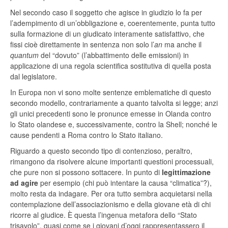
Nel secondo caso il soggetto che agisce in giudizio lo fa per
l’adempimento di un’obbligazione e, coerentemente, punta tutto
sulla formazione di un giudicato interamente satisfattivo, che
fissi cioè direttamente in sentenza non solo l’
an
ma anche il
quantum
del “dovuto” (l’abbattimento delle emissioni) in
applicazione di una regola scientifica sostitutiva di quella posta
dal legislatore.
In Europa non vi sono molte sentenze emblematiche di questo
secondo modello, contrariamente a quanto talvolta si legge; anzi
gli unici precedenti sono le pronunce emesse in Olanda contro
lo Stato olandese e, successivamente, contro la Shell; nonché le
cause pendenti a Roma contro lo Stato italiano.
Riguardo a questo secondo tipo di contenzioso, peraltro,
rimangono da risolvere alcune importanti questioni processuali,
che pure non si possono sottacere. In punto di
legittimazione
ad agire
per esempio (chi può intentare la causa “climatica”?),
molto resta da indagare. Per ora tutto sembra acquietarsi nella
contemplazione dell’associazionismo e della giovane età di chi
ricorre al giudice. È questa l’ingenua metafora dello “Stato
trisavolo”, quasi come se i giovani d’oggi rappresentassero il