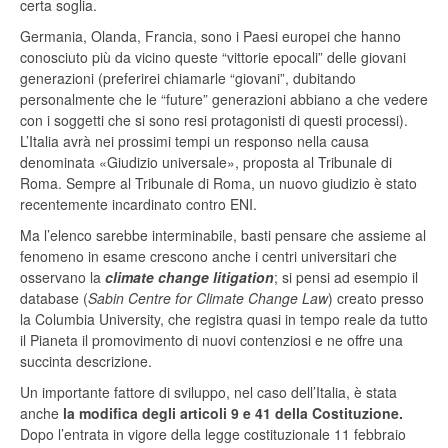
certa soglia.
Germania, Olanda, Francia, sono i Paesi europei che hanno
conosciuto più da vicino queste “vittorie epocali” delle giovani
generazioni (preferirei chiamarle “giovani”, dubitando
personalmente che le “future” generazioni abbiano a che vedere
con i soggetti che si sono resi protagonisti di questi processi).
L’Italia avrà nei prossimi tempi un responso nella causa
denominata «Giudizio universale», proposta al Tribunale di
Roma. Sempre al Tribunale di Roma, un nuovo giudizio è stato
recentemente incardinato contro ENI.
Ma l’elenco sarebbe interminabile, basti pensare che assieme al
fenomeno in esame crescono anche i centri universitari che
osservano la
climate change litigation
; si pensi ad esempio il
database (
Sabin Centre for Climate Change Law
) creato presso
la Columbia University, che registra quasi in tempo reale da tutto
il Pianeta il promovimento di nuovi contenziosi e ne offre una
succinta descrizione.
Un importante fattore di sviluppo, nel caso dell’Italia, è stata
anche
la modifica degli articoli 9 e 41 della Costituzione.
Dopo l’entrata in vigore della legge costituzionale 11 febbraio