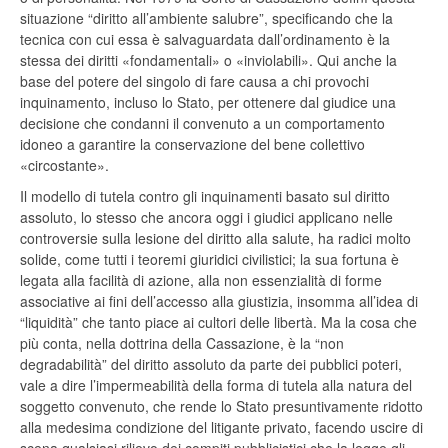
situazione “diritto all’ambiente salubre”, specificando che la
tecnica con cui essa è salvaguardata dall’ordinamento è la
stessa dei diritti «fondamentali» o «inviolabili». Qui anche la
base del potere del singolo di fare causa a chi provochi
inquinamento, incluso lo Stato, per ottenere dal giudice una
decisione che condanni il convenuto a un comportamento
idoneo a garantire la conservazione del bene collettivo
«circostante».
Il modello di tutela contro gli inquinamenti basato sul diritto
assoluto, lo stesso che ancora oggi i giudici applicano nelle
controversie sulla lesione del diritto alla salute, ha radici molto
solide, come tutti i teoremi giuridici civilistici; la sua fortuna è
legata alla facilità di azione, alla non essenzialità di forme
associative ai fini dell’accesso alla giustizia, insomma all’idea di
“liquidità” che tanto piace ai cultori delle libertà. Ma la cosa che
più conta, nella dottrina della Cassazione, è la “non
degradabilità” del diritto assoluto da parte dei pubblici poteri,
vale a dire l’impermeabilità della forma di tutela alla natura del
soggetto convenuto, che rende lo Stato presuntivamente ridotto
alla medesima condizione del litigante privato, facendo uscire di