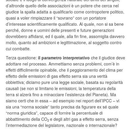
d’altronde quello delle associazioni è un potere che cerca nel
giudice la spalla adatta a qualificarlo come contropotere politico,
quasi a voler rimpiazzare il “sovrano” con un portatore
d’interesse scientificamente qualificato. Al quale, non si sa bene
perché, donne e uomini delle presenti e future generazioni
dovrebbero affidarsi, ed il quale, alla fin fine, assomiglia davvero
molto, quanto ad ambizioni e legittimazione, al soggetto contro
cui combatte.
Terza questione:
il parametro interpretativo
che il giudice deve
adottare nel processo. Ammettiamo senza problemi, com’è in
effetti difficilmente opinabile, che il peggioramento del clima per
effetto delle emissioni di gas effetto serra sia una verità
obbiettiva; diciamo pure una legge sociale, basata su regolarità
causali (se non si limitano le emissioni, la temperatura della
terra si alzerà fino a minacciare l’esistenza del Pianeta). Ma
siamo certi che in essa – ad esempio nei report dell’IPCC – vi
sia una “norma sociale” tanto precisa da figurare ex sé quale
“norma giuridica”, capace di fornire la percentuale di
abbattimento della CO
e degli altri gas a effetto serra, senza
2
l’intermediazione del legislatore, nazionale o internazionale?