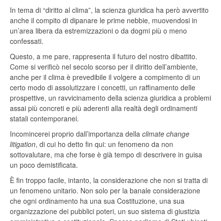
In tema di “diritto al clima”, la scienza giuridica ha però avvertito
anche il compito di dipanare le prime nebbie, muovendosi in
un’area libera da estremizzazioni o da dogmi più o meno
confessati.
Questo, a me pare, rappresenta il futuro del nostro dibattito.
Come si verificò nel secolo scorso per il diritto dell’ambiente,
anche per il clima è prevedibile il volgere a compimento di un
certo modo di assolutizzare i concetti, un raffinamento delle
prospettive, un ravvicinamento della scienza giuridica a problemi
assai più concreti e più aderenti alla realtà degli ordinamenti
statali contemporanei.
Incomincerei proprio dall’importanza della
climate change
litigation
, di cui ho detto fin qui: un fenomeno da non
sottovalutare, ma che forse è già tempo di descrivere in guisa
un poco demistificata.
È fin troppo facile, intanto, la considerazione che non si tratta di
un fenomeno unitario. Non solo per la banale considerazione
che ogni ordinamento ha una sua Costituzione, una sua
organizzazione dei pubblici poteri, un suo sistema di giustizia