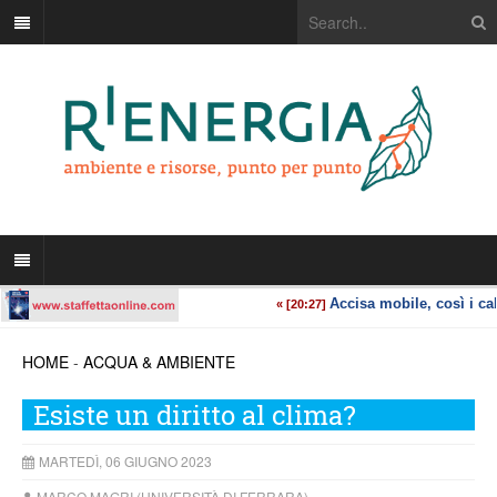
HOME
-
ACQUA & AMBIENTE
Esiste un diritto al clima?
MARTEDÌ, 06 GIUGNO 2023
MARCO MAGRI (UNIVERSITÀ DI FERRARA)