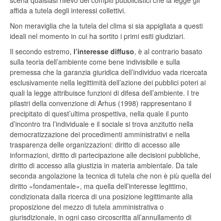
scena qualsiasi rilievo dei compiti pubblicistici che la legge gli
affida a tutela degli interessi collettivi.
Non meraviglia che la tutela del clima si sia appigliata a questi
ideali nel momento in cui ha sortito i primi esiti giudiziari.
Il secondo estremo,
l’interesse diffuso
, è al contrario basato
sulla teoria dell’ambiente come bene indivisibile e sulla
premessa che la garanzia giuridica dell’individuo vada ricercata
esclusivamente nella legittimità dell’azione dei pubblici poteri ai
quali la legge attribuisce funzioni di difesa dell’ambiente. I tre
pilastri della convenzione di Arhus (1998) rappresentano il
precipitato di quest’ultima prospettiva, nella quale il punto
d’incontro tra l’individuale e il sociale si trova anzitutto nella
democratizzazione dei procedimenti amministrativi e nella
trasparenza delle organizzazioni: diritto di accesso alle
informazioni, diritto di partecipazione alle decisioni pubbliche,
diritto di accesso alla giustizia in materia ambientale. Da tale
seconda angolazione la tecnica di tutela che non è più quella del
diritto «fondamentale», ma quella dell’interesse legittimo,
condizionata dalla ricerca di una posizione legittimante alla
proposizione del mezzo di tutela amministrativa o
giurisdizionale, in ogni caso circoscritta all’annullamento di