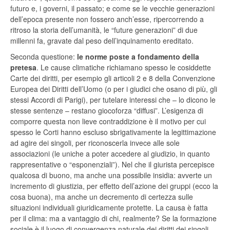
futuro e, i governi, il passato; e come se le vecchie generazioni
dell’epoca presente non fossero anch’esse, ripercorrendo a
ritroso la storia dell’umanità, le “future generazioni” di due
millenni fa, gravate dal peso dell’inquinamento ereditato.
Seconda questione:
le norme poste a fondamento della
pretesa
. Le cause climatiche richiamano spesso le cosiddette
Carte dei diritti, per esempio gli articoli 2 e 8 della Convenzione
Europea dei Diritti dell’Uomo (o per i giudici che osano di più, gli
stessi Accordi di Parigi), per tutelare interessi che – lo dicono le
stesse sentenze – restano giocoforza “diffusi”. L’esigenza di
comporre questa non lieve contraddizione è il motivo per cui
spesso le Corti hanno escluso sbrigativamente la legittimazione
ad agire dei singoli, per riconoscerla invece alle sole
associazioni (le uniche a poter accedere al giudizio, in quanto
rappresentative o “esponenziali”). Nel che il giurista percepisce
qualcosa di buono, ma anche una possibile insidia: avverte un
incremento di giustizia, per effetto dell’azione dei gruppi (ecco la
cosa buona), ma anche un decremento di certezza sulle
situazioni individuali giuridicamente protette. La causa è fatta
per il clima: ma a vantaggio di chi, realmente? Se la formazione
sociale è il luogo di convergenza naturale dei diritti dei singoli,