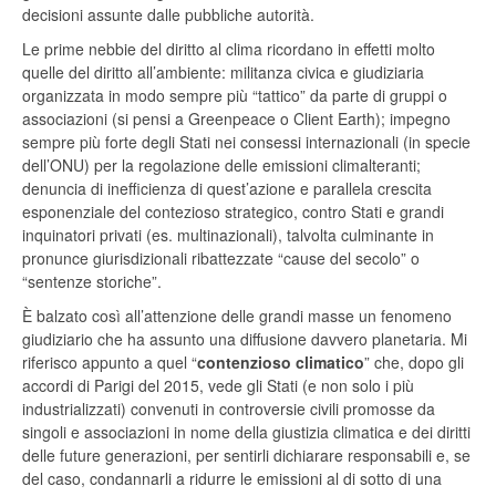
decisioni assunte dalle pubbliche autorità.
Le prime nebbie del diritto al clima ricordano in effetti molto
quelle del diritto all’ambiente: militanza civica e giudiziaria
organizzata in modo sempre più “tattico” da parte di gruppi o
associazioni (si pensi a Greenpeace o Client Earth); impegno
sempre più forte degli Stati nei consessi internazionali (in specie
dell’ONU) per la regolazione delle emissioni climalteranti;
denuncia di inefficienza di quest’azione e parallela crescita
esponenziale del contezioso strategico, contro Stati e grandi
inquinatori privati (es. multinazionali), talvolta culminante in
pronunce giurisdizionali ribattezzate “cause del secolo” o
“sentenze storiche”.
È balzato così all’attenzione delle grandi masse un fenomeno
giudiziario che ha assunto una diffusione davvero planetaria. Mi
riferisco appunto a quel “
contenzioso climatico
” che, dopo gli
accordi di Parigi del 2015, vede gli Stati (e non solo i più
industrializzati) convenuti in controversie civili promosse da
singoli e associazioni in nome della giustizia climatica e dei diritti
delle future generazioni, per sentirli dichiarare responsabili e, se
del caso, condannarli a ridurre le emissioni al di sotto di una