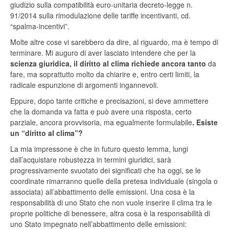
giudizio sulla compatibilità euro-unitaria decreto-legge n.
91/2014 sulla rimodulazione delle tariffe incentivanti, cd.
“spalma-incentivi”.
Molte altre cose vi sarebbero da dire, al riguardo, ma è tempo di
terminare. Mi auguro di aver lasciato intendere che per la
scienza giuridica, il diritto al clima richiede ancora tanto
da
fare, ma soprattutto molto da chiarire e, entro certi limiti, la
radicale espunzione di argomenti ingannevoli.
Eppure, dopo tante critiche e precisazioni, si deve ammettere
che la domanda va fatta e può avere una risposta, certo
parziale, ancora provvisoria, ma egualmente formulabile
. Esiste
un “diritto al clima”?
La mia impressone è che in futuro questo lemma, lungi
dall’acquistare robustezza in termini giuridici, sarà
progressivamente svuotato dei significati che ha oggi, se le
coordinate rimarranno quelle della pretesa individuale (singola o
associata) all’abbattimento delle emissioni. Una cosa è la
responsabilità di uno Stato che non vuole inserire il clima tra le
proprie politiche di benessere, altra cosa è la responsabilità di
uno Stato impegnato nell’abbattimento delle emissioni: