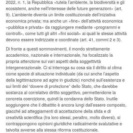
2022, n. 1, la Repubblica «tutela l’ambiente, la biodiversità e gli
ecosistemi, anche nell’interesse delle future generazioni» (art.
9). L’ambiente diventa un limite costituzionale dell’iniziativa
economica privata; ma anche un «fine» dell’attività economica
«pubblica e privata» da raggiungere mediante «programmi e
controlli», come tutti gli altri «fini sociali» ai quali le stesse attività
devono essere indirizzate e coordinate (art. 41, commi 2 e 3).
Di fronte a questi sommovimenti, il mondo strettamente
accademico, nazionale e internazionale, ha focalizzato la
propria attenzione sui vari aspetti della soggettività
intergenerazionale. Ci si interroga su cosa sia il diritto al clima
come specie di situazione individuale (da cui anche l’aspetto
della legittimazione ad agire in giudizio) nonché sull’esistenza e
sui limiti del “dovere di protezione” dello Stato, che darebbe
sostanza al correlativo diritto soggettivo, permettendone la
concreta coercizione, quindi la condanna dello Stato. Inutile
soggiungere che il dibattito è ancora lungi dall’essere composto,
giacché ad atteggiamenti di accettazione della sfida e di
creatività scientifica (tra loro stessi, peraltro, molto diversi), si
contrappongono opinioni giuridiche radicalmente svalutative e
talvolta avverse alla stessa riforma costituzionale.