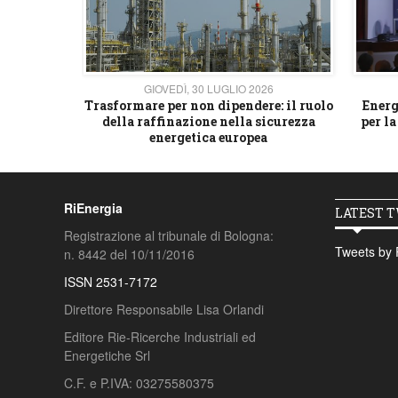
26
GIOVEDÌ, 30 LUGLIO 2026
 strategico
Trasformare per non dipendere: il ruolo
Energ
della raffinazione nella sicurezza
per la
energetica europea
RiEnergia
LATEST 
Registrazione al tribunale di Bologna:
Tweets by 
n. 8442 del 10/11/2016
ISSN 2531-7172
Direttore Responsabile Lisa Orlandi
Editore Rie-Ricerche Industriali ed
Energetiche Srl
C.F. e P.IVA: 03275580375