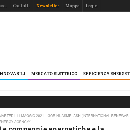
zaci
Contatti
Newsletter
Mappa
Login
INNOVABILI
MERCATO ELETTRICO
EFFICIENZA ENERGE
MARTEDÌ, 11 MAGGIO 2021
GORINI, ASMELASH (INTERNATIONAL RENEWAB
ENERGY AGENCY*)
Le compagnie energetiche e la