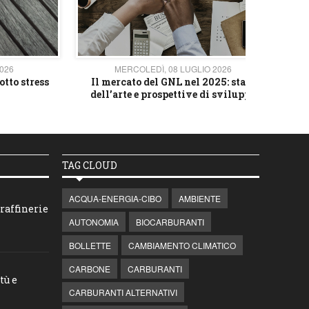
2026
MERCOLEDÌ, 08 LUGLIO 2026
otto stress
Il mercato del GNL nel 2025: stato
L'av
dell’arte e prospettive di sviluppo
TAG CLOUD
ACQUA-ENERGIA-CIBO
AMBIENTE
raffinerie
AUTONOMIA
BIOCARBURANTI
BOLLETTE
CAMBIAMENTO CLIMATICO
CARBONE
CARBURANTI
tù e
CARBURANTI ALTERNATIVI