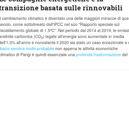
transizione basata sulle rinnovabili
Il cambiamento climatico è diventato una delle maggiori minacce di que
secolo, come sottolineato dall'IPCC nel suo "Rapporto speciale sul
riscaldamento globale di 1,5ºC". Nel periodo dal 2014 al 2019, le emissi
anidride carbonica (CO
) legate all'energia sono aumentate in media
2
dell'1,3% all'anno e nonostante il 2020 sia stato un caso eccezionale a
mbalzo sembra molto probabile
non appena le attività economiche
 climatico di Parigi è quindi essenziale una
profonda trasformazione
del