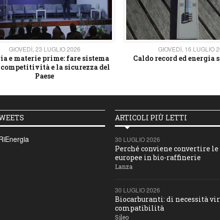
GIOVEDÌ, 23 LUGLIO 2026
GIOVEDÌ, 16 LUGLIO 
ia e materie prime: fare sistema
Caldo record ed energia s
 competitività e la sicurezza del
Paese
TWEETS
ARTICOLI PIÙ LETTI
RiEnergia
30 LUGLIO 2026
Perché conviene convertire le 
europee in bio-raffinerie
Lanza
30 LUGLIO 2026
Biocarburanti: di necessità vir
compatibilità
Sileo