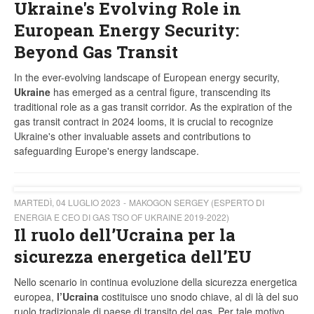
Ukraine's Evolving Role in
European Energy Security:
Beyond Gas Transit
In the ever-evolving landscape of European energy security,
Ukraine
has emerged as a central figure, transcending its
traditional role as a gas transit corridor. As the expiration of the
gas transit contract in 2024 looms, it is crucial to recognize
Ukraine's other invaluable assets and contributions to
safeguarding Europe's energy landscape.
MARTEDÌ, 04 LUGLIO 2023
MAKOGON SERGEY (ESPERTO DI
ENERGIA E CEO DI GAS TSO OF UKRAINE 2019-2022)
Il ruolo dell’Ucraina per la
sicurezza energetica dell’EU
Nello scenario in continua evoluzione della sicurezza energetica
europea,
l’Ucraina
costituisce uno snodo chiave, al di là del suo
ruolo tradizionale di paese di transito del gas. Per tale motivo,