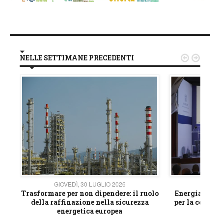
NELLE SETTIMANE PRECEDENTI


GIOVEDÌ, 30 LUGLIO 2026
GIOVE
ico
Trasformare per non dipendere: il ruolo
Energia e mat
della raffinazione nella sicurezza
per la compet
energetica europea