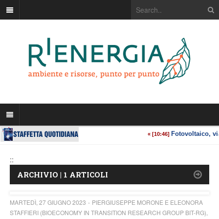
::
ARCHIVIO | 1 ARTICOLI
MARTEDÌ, 27 GIUGNO 2023
PIERGIUSEPPE MORONE E ELEONORA
STAFFIERI (BIOECONOMY IN TRANSITION RESEARCH GROUP BIT-RG),