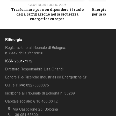
GIOVEDÌ, 30 LUGLIO 2026
GIOVE
ico
Trasformare per non dipendere: il ruolo
Energia e mat
della raffinazione nella sicurezza
per la compet
energetica europea
RiEnergia
Registrazione al tribunale di Bologna:
n. 8442 del 10/11/2016
ISSN 2531-7172
Direttore Responsabile Lisa Orlandi
Editore Rie-Ricerche Industriali ed Energetiche Srl
C.F. e P.IVA: 03275580375
Iscrizione al Tribunale di Bologna n. 35269
Capitale sociale: € 10.400,00 i.v.
Via Castiglione 25, Bologna
+39 051 6560011