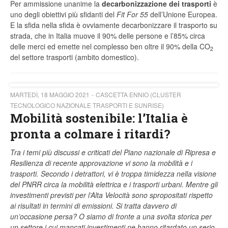
Per ammissione unanime la
decarbonizzazione dei trasporti
è
uno degli obiettivi più sfidanti del
Fit For 55
dell’Unione Europea.
E la sfida nella sfida è ovviamente decarbonizzare il trasporto su
strada, che in Italia muove il 90% delle persone e l’85% circa
delle merci ed emette nel complesso ben oltre il 90% della CO
2
del settore trasporti (ambito domestico).
MARTEDÌ, 18 MAGGIO 2021
CASCETTA ENNIO (CLUSTER
TECNOLOGICO NAZIONALE TRASPORTI E SUNRISE)
Mobilità sostenibile: l’Italia è
pronta a colmare i ritardi?
Tra i temi più discussi e criticati del Piano nazionale di Ripresa e
Resilienza di recente approvazione vi sono la mobilità e i
trasporti. Secondo i detrattori, vi è troppa timidezza nella visione
del PNRR circa la mobilità elettrica e i trasporti urbani. Mentre gli
investimenti previsti per l’Alta Velocità sono spropositati rispetto
ai risultati in termini di emissioni. Si tratta davvero di
un’occasione persa? O siamo di fronte a una svolta storica per
un settore i cui mancati investimenti ne hanno ritardato un serio