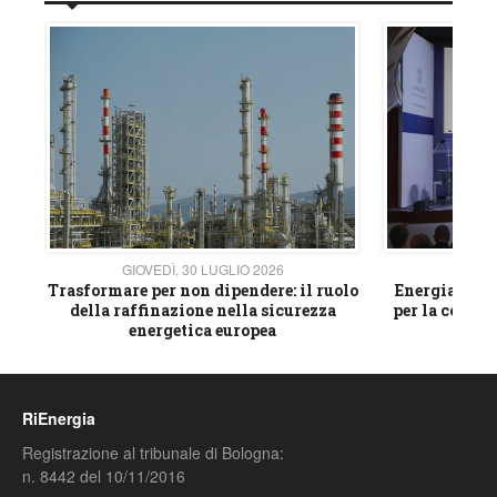
GIOVEDÌ, 30 LUGLIO 2026
GIOVE
ico
Trasformare per non dipendere: il ruolo
Energia e mat
della raffinazione nella sicurezza
per la compet
energetica europea
RiEnergia
Registrazione al tribunale di Bologna:
n. 8442 del 10/11/2016