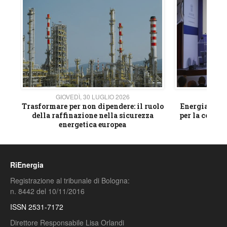
GIOVEDÌ, 30 LUGLIO 2026
GIOVE
ico
Trasformare per non dipendere: il ruolo
Energia e mat
della raffinazione nella sicurezza
per la compet
energetica europea
RiEnergia
Registrazione al tribunale di Bologna:
n. 8442 del 10/11/2016
ISSN 2531-7172
Direttore Responsabile Lisa Orlandi