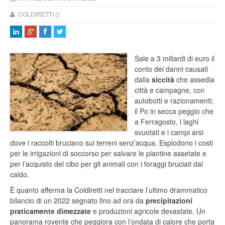
COLDIRETTI ()
Sale a 3 miliardi di euro il
conto dei danni causati
dalla
siccità
che assedia
città e campagne, con
autobotti e razionamenti;
il Po in secca peggio che
a Ferragosto, i laghi
svuotati e i campi arsi
dove i raccolti bruciano sui terreni senz’acqua. Esplodono i costi
per le irrigazioni di soccorso per salvare le piantine assetate e
per l’acquisto del cibo per gli animali con i foraggi bruciati dal
caldo.
È quanto afferma la Coldiretti nel tracciare l’ultimo drammatico
bilancio di un 2022 segnato fino ad ora da
precipitazioni
praticamente dimezzate
e produzioni agricole devastate. Un
panorama rovente che peggiora con l’ondata di calore che porta