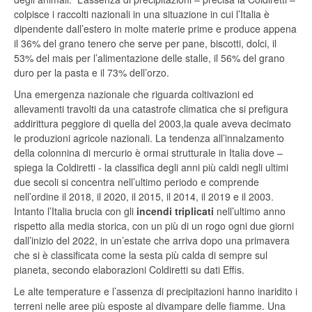
colpisce i raccolti nazionali in una situazione in cui l’Italia è
dipendente dall’estero in molte materie prime e produce appena
il 36% del grano tenero che serve per pane, biscotti, dolci, il
53% del mais per l’alimentazione delle stalle, il 56% del grano
duro per la pasta e il 73% dell’orzo.
Una emergenza nazionale che riguarda coltivazioni ed
allevamenti travolti da una catastrofe climatica che si prefigura
addirittura peggiore di quella del 2003,la quale aveva decimato
le produzioni agricole nazionali. La tendenza all’innalzamento
della colonnina di mercurio è ormai strutturale in Italia dove –
spiega la Coldiretti - la classifica degli anni più caldi negli ultimi
due secoli si concentra nell’ultimo periodo e comprende
nell’ordine il 2018, il 2020, il 2015, il 2014, il 2019 e il 2003.
Intanto l’Italia brucia con gli
incendi triplicati
nell’ultimo anno
rispetto alla media storica, con un più di un rogo ogni due giorni
dall’inizio del 2022, in un’estate che arriva dopo una primavera
che si è classificata come la sesta più calda di sempre sul
pianeta, secondo elaborazioni Coldiretti su dati Effis.
Le alte temperature e l’assenza di precipitazioni hanno inaridito i
terreni nelle aree più esposte al divampare delle fiamme. Una