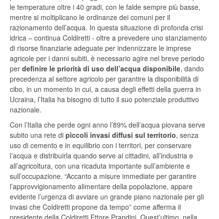
le temperature oltre i 40 gradi, con le falde sempre più basse,
mentre si moltiplicano le ordinanze dei comuni per il
razionamento dell’acqua. In questa situazione di profonda crisi
idrica – continua Coldiretti - oltre a prevedere uno stanziamento
di risorse finanziarie adeguate per indennizzare le imprese
agricole per i danni subiti, è necessario agire nel breve periodo
per
definire le priorità di uso dell’acqua disponibile
, dando
precedenza al settore agricolo per garantire la disponibilità di
cibo, in un momento in cui, a causa degli effetti della guerra in
Ucraina, l’Italia ha bisogno di tutto il suo potenziale produttivo
nazionale.
Con l’Italia che perde ogni anno l’89% dell’acqua piovana serve
subito una rete di
piccoli invasi diffusi sul territorio
, senza
uso di cemento e in equilibrio con i territori, per conservare
l’acqua e distribuirla quando serve ai cittadini, all’industria e
all’agricoltura, con una ricaduta importante sull’ambiente e
sull’occupazione. “Accanto a misure immediate per garantire
l’approvvigionamento alimentare della popolazione, appare
evidente l’urgenza di avviare un grande piano nazionale per gli
invasi che Coldiretti propone da tempo” come afferma il
presidente della Coldiretti Ettore Prandini. Quest’ultimo, nella