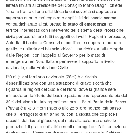
lettera inviata al presidente del Consiglio Mario Draghi, chiede
“che, a fronte di una crisi idrica la cui severità si appresta a
superare quanto mai registrato dagli inizi del secolo scorso,
venga dichiarato al più presto
lo stato di emergenza
nei
territori interessati con l’intervento del sistema della Protezione
civile per coordinare tutti i soggetti coinvolti, Regioni interessate,
Autorità di bacino e Consorzi di bonifica, e cooperare per una
gestione unitaria del bilancio idrico”. Una richiesta fatta propria
dalle Regioni, con l’appello al Governo per lo stato di
emergenza nel Nord Italia e per avere il supporto, a livello
nazionale, della Protezione Civile.
Più di ¼ del territorio nazionale (28%) è a rischio
desertificazione
con una situazione di grave siccità che
riguarda le regioni del Sud e del Nord, dove la grande sete
minaccia un territorio del bacino padano che rappresenta più del
30% del Made in Italy agroalimentare. Il Po al Ponte della Becca
(Pavia) è a -3,3 metri rispetto allo zero idrometrico, più basso
che a Ferragosto di un anno fa, con la siccità che colpisce i
raccolti, dal riso al girasole, dal mais alla soia, ma anche le
produzioni di grano e di altri cereali e foraggi per l’alimentazione
degli animali. L’assenza di precipitazioni – precisa la Coldiretti –