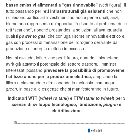
basso emissivi alimentati a “gas rinnovabile”
(vedi figura). Il
tutto passando per
reti infrastrutturali già esistenti
che non
richiedono particolari investimenti ad hoc e per le quali, anzi, il
biometano rappresenta un’opportunità rispetto al problema delle
reti “scariche”, nonché prestandosi a soluzioni all’avanguardia
quali il
power to gas
,
che coniuga risorse rinnovabili elettrico e
gas con processi di metanazione dell’idrogeno derivante da
produzione di energia elettrica in eccesso.
Non si esclude, infine, che per il futuro, quando il biometano
avrà già attivato il potenziale del settore trasporti, i ministeri
interessati possano
prevedere la possibilità di promuoverne
l’utilizzo anche per la produzione elettrica,
ampliando la
filiera e plasmando e direzionando la molecola, comunque
green
, in base alle esigenze che si manifesteranno in futuro.
Indicatori WTT (
wheel to tank
) e TTW (
tank to wheel
) per 3
scenari di sviluppo tecnologico, ibridazione,
plug-in
e
elettrificazione