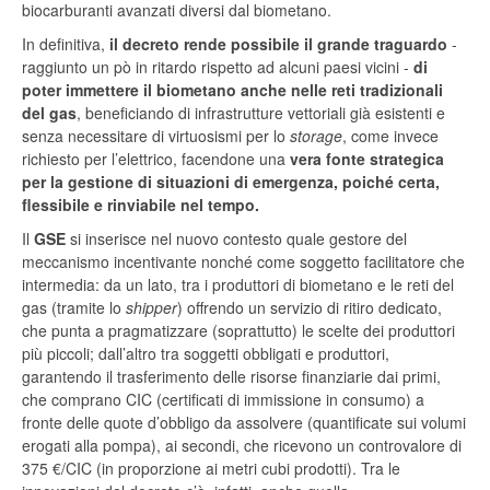
biocarburanti avanzati diversi dal biometano.
In definitiva,
il decreto rende possibile il grande traguardo
-
raggiunto un pò in ritardo rispetto ad alcuni paesi vicini -
di
poter immettere il biometano anche nelle reti tradizionali
del gas
, beneficiando di infrastrutture vettoriali già esistenti e
senza necessitare di virtuosismi per lo
storage
, come invece
richiesto per l’elettrico, facendone una
vera fonte strategica
per la gestione di situazioni di emergenza, poiché certa,
flessibile e rinviabile nel tempo.
Il
GSE
si inserisce nel nuovo contesto quale gestore del
meccanismo incentivante nonché come soggetto facilitatore che
intermedia: da un lato, tra i produttori di biometano e le reti del
gas (tramite lo
shipper
) offrendo un servizio di ritiro dedicato,
che punta a pragmatizzare (soprattutto) le scelte dei produttori
più piccoli; dall’altro tra soggetti obbligati e produttori,
garantendo il trasferimento delle risorse finanziarie dai primi,
che comprano CIC (certificati di immissione in consumo) a
fronte delle quote d’obbligo da assolvere (quantificate sui volumi
erogati alla pompa), ai secondi, che ricevono un controvalore di
375 €/CIC (in proporzione ai metri cubi prodotti). Tra le