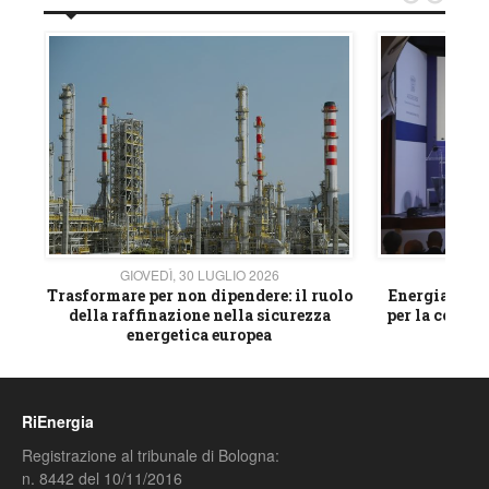
GIOVEDÌ, 30 LUGLIO 2026
GIOVE
ico
Trasformare per non dipendere: il ruolo
Energia e mat
della raffinazione nella sicurezza
per la compet
energetica europea
RiEnergia
Registrazione al tribunale di Bologna:
n. 8442 del 10/11/2016