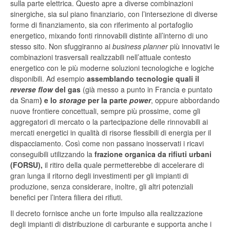
sulla parte elettrica. Questo apre a diverse combinazioni
sinergiche, sia sul piano finanziario, con l’intersezione di diverse
forme di finanziamento, sia con riferimento al portafoglio
energetico, mixando fonti rinnovabili distinte all’interno di uno
stesso sito. Non sfuggiranno ai
business planner
più innovativi le
combinazioni trasversali realizzabili nell’attuale contesto
energetico con le più moderne soluzioni tecnologiche e logiche
disponibili. Ad esempio
assemblando tecnologie quali il
reverse flow
del gas
(già messo a punto in Francia e puntato
da Snam
) e lo
storage
per la parte
power
, oppure abbordando
nuove frontiere concettuali, sempre più prossime, come gli
aggregatori di mercato o la partecipazione delle rinnovabili ai
mercati energetici in qualità di risorse flessibili di energia per il
dispacciamento. Così come non passano inosservati i ricavi
conseguibili utilizzando la
frazione organica da rifiuti urbani
(FORSU),
il ritiro della quale permetterebbe di accelerare di
gran lunga il ritorno degli investimenti per gli impianti di
produzione, senza considerare, inoltre, gli altri potenziali
benefici per l’intera filiera dei rifiuti.
Il decreto fornisce anche un forte impulso alla realizzazione
degli impianti di distribuzione di carburante e supporta anche i