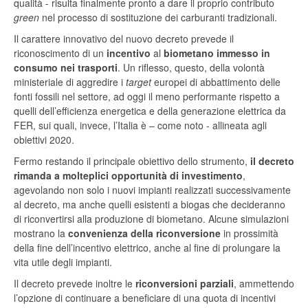
qualità - risulta finalmente pronto a dare il proprio contributo
green
nel processo di sostituzione dei carburanti tradizionali.
Il carattere innovativo del nuovo decreto prevede il
riconoscimento di un
incentivo
al
biometano immesso in
consumo nei trasporti
. Un riflesso, questo, della volontà
ministeriale di aggredire i
target
europei di abbattimento delle
fonti fossili nel settore, ad oggi il meno performante rispetto a
quelli dell’efficienza energetica e della generazione elettrica da
FER, sui quali, invece, l’Italia è – come noto - allineata agli
obiettivi 2020.
Fermo restando il principale obiettivo dello strumento,
il decreto
rimanda a molteplici opportunità di investimento
,
agevolando non solo i nuovi impianti realizzati successivamente
al decreto, ma anche quelli esistenti a biogas che decideranno
di riconvertirsi alla produzione di biometano. Alcune simulazioni
mostrano la
convenienza della riconversione
in prossimità
della fine dell’incentivo elettrico, anche al fine di prolungare la
vita utile degli impianti.
Il decreto prevede inoltre le
riconversioni parziali
, ammettendo
l’opzione di continuare a beneficiare di una quota di incentivi