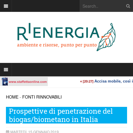
HOME
-
FONTI RINNOVABILI
Prospettive di penetrazione del
biogas/biometano in Italia
MARTEDÌ, 15 GENNAIO 2019