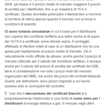
250€, più basso è il prezzo medio di mercato maggiore il prezzo
di vendita per i distributori, fino a un massimo di 15 € a
certificato. Questo dovrebbe potenziare il disincentivo a ricorrere
al fornitore di ultima istanza quando il mercato non si trova in
condizioni di scarsità.
Ci sono tuttavia circostanze
in cui il costo per il distributore
non coperto dal contributo tariffario può salire anche al di sopra
dei 10/15 € a certificato come stimato sopra. Il conteggio
effettuato si riferisce infatti al caso di un distributore che ha una
spesa pari esattamente al prezzo medio di mercato. Ciò è
naturalmente molto difficile da attuare, anche perché il prezzo di
mercato utilizzato per il calcolo del contributo tariffario, e dunque
anche per il calcolo del prezzo di vendita dei certificati del GSE,
tiene in considerazione non solo i prezzi medi del mercato
organizzato del GME, ma anche dei prezzi dei contratti bilaterali.
Questi, per definizione, sono prezzi negoziali a cui hanno
accesso solo le controparti del contratto.
È ’ così che il
meccanismo del certificati bianchi
si è
progressivamente trasformato in una fonte di
costo netto per i
distributori
di energia elettrica e gas. Il mercato negli ultimi