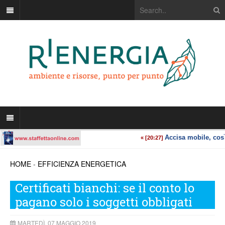
HOME
-
EFFICIENZA ENERGETICA
Certificati bianchi: se il conto lo
pagano solo i soggetti obbligati
MARTEDÌ, 07 MAGGIO 2019