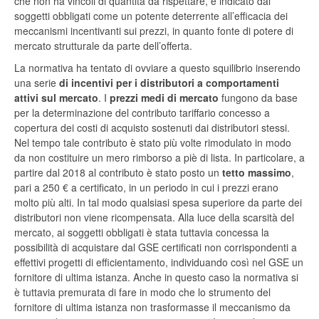
che non ha vincoli di quantità da rispettare, è indicato dai
soggetti obbligati come un potente deterrente all’efficacia dei
meccanismi incentivanti sui prezzi, in quanto fonte di potere di
mercato strutturale da parte dell’offerta.
La normativa ha tentato di ovviare a questo squilibrio inserendo
una serie
di incentivi per i distributori a comportamenti
attivi sul mercato
. I
prezzi medi di mercato
fungono da base
per la determinazione del contributo tariffario concesso a
copertura dei costi di acquisto sostenuti dai distributori stessi.
Nel tempo tale contributo è stato più volte rimodulato in modo
da non costituire un mero rimborso a piè di lista. In particolare, a
partire dal 2018 al contributo è stato posto un
tetto massimo
,
pari a 250 € a certificato, in un periodo in cui i prezzi erano
molto più alti. In tal modo qualsiasi spesa superiore da parte dei
distributori non viene ricompensata. Alla luce della scarsità del
mercato, ai soggetti obbligati è stata tuttavia concessa la
possibilità di acquistare dal GSE certificati non corrispondenti a
effettivi progetti di efficientamento, individuando così nel GSE un
fornitore di ultima istanza. Anche in questo caso la normativa si
è tuttavia premurata di fare in modo che lo strumento del
fornitore di ultima istanza non trasformasse il meccanismo da