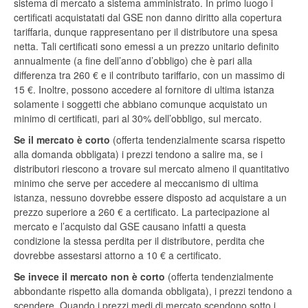
sistema di mercato a sistema amministrato. In primo luogo i
certificati acquistatati dal GSE non danno diritto alla copertura
tariffaria, dunque rappresentano per il distributore una spesa
netta. Tali certificati sono emessi a un prezzo unitario definito
annualmente (a fine dell’anno d’obbligo) che è pari alla
differenza tra 260 € e il contributo tariffario, con un massimo di
15 €. Inoltre, possono accedere al fornitore di ultima istanza
solamente i soggetti che abbiano comunque acquistato un
minimo di certificati, pari al 30% dell’obbligo, sul mercato.
Se il mercato è corto
(offerta tendenzialmente scarsa rispetto
alla domanda obbligata) i prezzi tendono a salire ma, se i
distributori riescono a trovare sul mercato almeno il quantitativo
minimo che serve per accedere al meccanismo di ultima
istanza, nessuno dovrebbe essere disposto ad acquistare a un
prezzo superiore a 260 € a certificato. La partecipazione al
mercato e l’acquisto dal GSE causano infatti a questa
condizione la stessa perdita per il distributore, perdita che
dovrebbe assestarsi attorno a 10 € a certificato.
Se invece il mercato non è corto
(offerta tendenzialmente
abbondante rispetto alla domanda obbligata), i prezzi tendono a
scendere. Quando i prezzi medi di mercato scendono sotto i