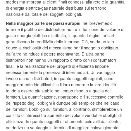
medesima impresa ai clienti finali connessi alla rete e la quantità
di energia elettrica/gas naturale distribuita sul territorio
nazionale dal totale dei soggetti obbligati.
Nella maggior parte dei paesi europei
, nel breve/medio
termine il profitto del distributore non è in funzione del volume di
gas o energia elettrica distribuita, in quanto i regimi tariffari
garantiscono la redditività delle imprese. Ciò, se da un lato
riduce la rischiosità del meccanismo per il soggetto obbligato,
dall’altro ne riduce il potere incentivante. D’altra parte i
distributori non hanno un rapporto diretto con i consumatori
finali, e la realizzazione dei progetti di efficienza impone
necessariamente la presenza di intermediari. Un vantaggio
invece è che i distributori, in quanto soggetti regolati, sono
maggiormente identificabili e il loro numero e la loro identità
tende a essere più stabile nel tempo rispetto a quella dei
fornitori. La quantificazione, ripartizione e il successivo controllo
del rispetto degli obblighi è dunque più semplice che nel caso
dei fornitori. L’obbligo sui fornitori, al contrario, stimolerebbe un
conflitto d’interessi tra aumento dei volumi venduti e obblighi di
efficienza. In quanto soggetti direttamente coinvolti dal cliente,
ne deriva un vantaggio in termini di maggiore coinvolgimento