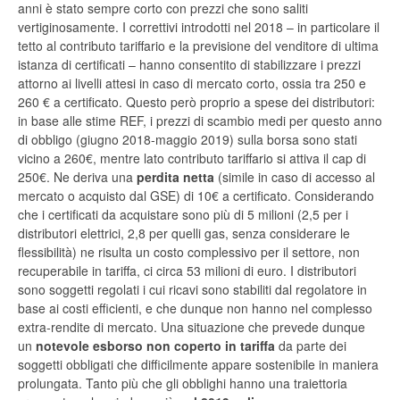
anni è stato sempre corto con prezzi che sono saliti
vertiginosamente. I correttivi introdotti nel 2018 – in particolare il
tetto al contributo tariffario e la previsione del venditore di ultima
istanza di certificati – hanno consentito di stabilizzare i prezzi
attorno ai livelli attesi in caso di mercato corto, ossia tra 250 e
260 € a certificato. Questo però proprio a spese dei distributori:
in base alle stime REF, i prezzi di scambio medi per questo anno
di obbligo (giugno 2018-maggio 2019) sulla borsa sono stati
vicino a 260€, mentre lato contributo tariffario si attiva il cap di
250€. Ne deriva una
perdita netta
(simile in caso di accesso al
mercato o acquisto dal GSE) di 10€ a certificato. Considerando
che i certificati da acquistare sono più di 5 milioni (2,5 per i
distributori elettrici, 2,8 per quelli gas, senza considerare le
flessibilità) ne risulta un costo complessivo per il settore, non
recuperabile in tariffa, ci circa 53 milioni di euro. I distributori
sono soggetti regolati i cui ricavi sono stabiliti dal regolatore in
base ai costi efficienti, e che dunque non hanno nel complesso
extra-rendite di mercato. Una situazione che prevede dunque
un
notevole esborso non coperto in tariffa
da parte dei
soggetti obbligati che difficilmente appare sostenibile in maniera
prolungata. Tanto più che gli obblighi hanno una traiettoria