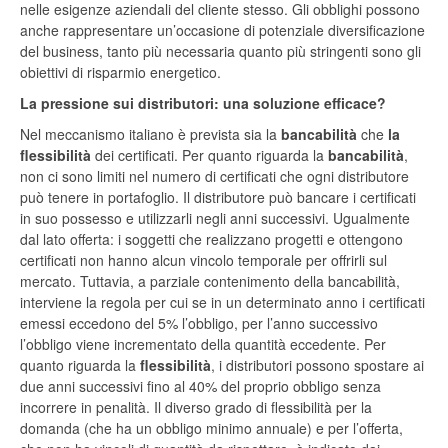
nelle esigenze aziendali del cliente stesso. Gli obblighi possono
anche rappresentare un’occasione di potenziale diversificazione
del business, tanto più necessaria quanto più stringenti sono gli
obiettivi di risparmio energetico.
La pressione sui distributori: una soluzione efficace?
Nel meccanismo italiano è prevista sia la
bancabilità
che
la
flessibilità
dei certificati. Per quanto riguarda la
bancabilità
,
non ci sono limiti nel numero di certificati che ogni distributore
può tenere in portafoglio. Il distributore può bancare i certificati
in suo possesso e utilizzarli negli anni successivi. Ugualmente
dal lato offerta: i soggetti che realizzano progetti e ottengono
certificati non hanno alcun vincolo temporale per offrirli sul
mercato. Tuttavia, a parziale contenimento della bancabilità,
interviene la regola per cui se in un determinato anno i certificati
emessi eccedono del 5% l’obbligo, per l’anno successivo
l’obbligo viene incrementato della quantità eccedente. Per
quanto riguarda la
flessibilità
, i distributori possono spostare ai
due anni successivi fino al 40% del proprio obbligo senza
incorrere in penalità. Il diverso grado di flessibilità per la
domanda (che ha un obbligo minimo annuale) e per l’offerta,