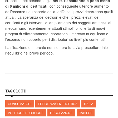
crescente nel periodo, e già
nel 2019 saliranno a poco meno
di 6 milioni di certificati
, con conseguente ulteriore aumento
dell’esborso non coperto dalla tariffa se i prezzi rimarranno quelli
attuali. La speranza dei decisori è che i prezzi elevati dei
certificati e gli interventi di ampliamento dei soggetti ammessi al
meccanismo recentemente attuati stimolino l’offerta di nuovi
progetti di efficientamento, riportando il mercato in equilibrio e
l’esborso non coperto per i distributori su livelli più contenuti.
La situazione di mercato non sembra tuttavia prospettare tale
riequilibrio nel breve periodo.
TAG CLOUD
CONSUMATORI
EFFICIENZA ENERGETICA
ITALIA
POLITICHE PUBBLICHE
REGOLAZIONE
TARIFFE