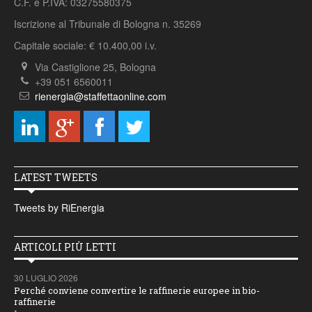
C.F. e P.IVA: 03275580375
Iscrizione al Tribunale di Bologna n. 35269
Capitale sociale: € 10.400,00 i.v.
Via Castiglione 25, Bologna
+39 051 6560011
rienergia@staffettaonline.com
LATEST TWEETS
Tweets by RiEnergia
ARTICOLI PIÙ LETTI
30 LUGLIO 2026
Perché conviene convertire le raffinerie europee in bio-
raffinerie