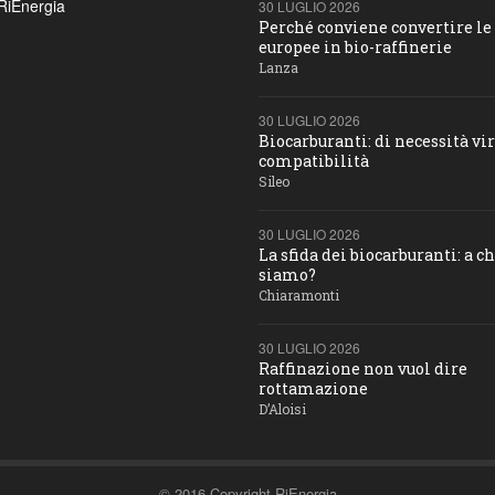
RiEnergia
30 LUGLIO 2026
Perché conviene convertire le 
europee in bio-raffinerie
Lanza
30 LUGLIO 2026
Biocarburanti: di necessità vir
compatibilità
Sileo
30 LUGLIO 2026
La sfida dei biocarburanti: a c
siamo?
Chiaramonti
30 LUGLIO 2026
Raffinazione non vuol dire
rottamazione
D’Aloisi
© 2016 Copyright RiEnergia