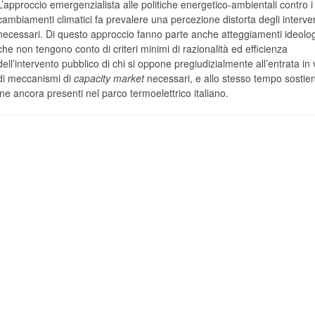
L’approccio emergenzialista alle politiche energetico-ambientali contro i
cambiamenti climatici fa prevalere una percezione distorta degli interven
necessari. Di questo approccio fanno parte anche atteggiamenti ideolog
che non tengono conto di criteri minimi di razionalità ed efficienza
dell’intervento pubblico di chi si oppone pregiudizialmente all’entrata in 
di meccanismi di
capacity market
necessari, e allo stesso tempo sostie
one ancora presenti nel parco termoelettrico italiano.