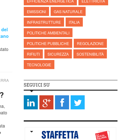
EFFICIENZA ENERGETICA
ELETTRICITÀ
EMISSIONI
GAS NATURALE
INFRASTRUTTURE
ITALIA
 del
POLITICHE AMBIENTALI
tano
POLITICHE PUBBLICHE
REGOLAZIONE
stato
RIFIUTI
SICUREZZA
SOSTENIBILITÀ
TECNOLOGIE
ERRA
SEGUICI SU
?
ma,
nato
sta
o