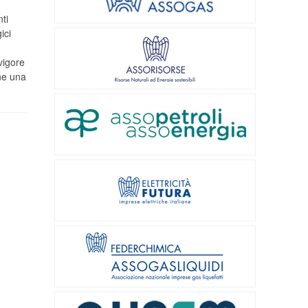
ti
ici
vigore
ne una