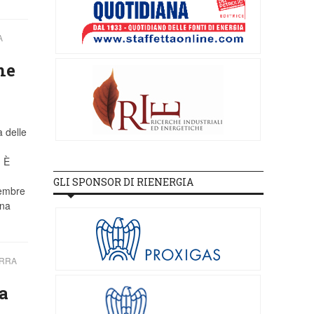
A
ne
a delle
. È
GLI SPONSOR DI RIENERGIA
tembre
una
ERRA
a