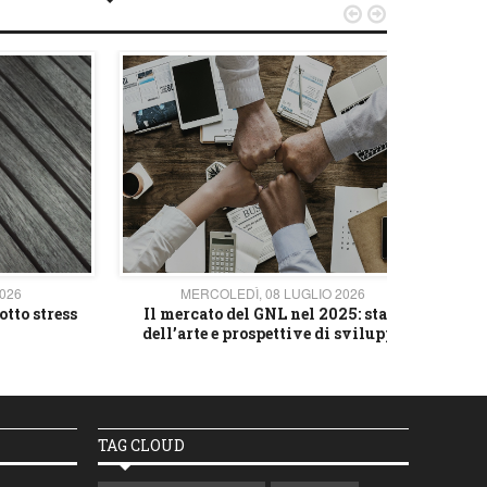


2026
MERCOLEDÌ, 08 LUGLIO 2026
otto stress
Il mercato del GNL nel 2025: stato
L'av
dell’arte e prospettive di sviluppo
TAG CLOUD