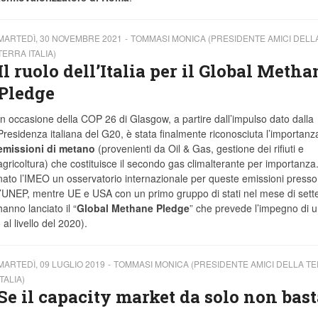
MARTEDÌ, 30 NOVEMBRE 2021
TOMMASI MONICA (PRESIDENTE AMICI DELL
TERRA ITALIA)
Il ruolo dell’Italia per il Global Metha
Pledge
In occasione della COP 26 di Glasgow, a partire dall’impulso dato dalla
Presidenza italiana del G20, è stata finalmente riconosciuta l’importanz
emissioni di metano
(provenienti da Oil & Gas, gestione dei rifiuti e
agricoltura) che costituisce il secondo gas climalterante per importanza
nato l’IMEO un osservatorio internazionale per queste emissioni presso
l’UNEP, mentre UE e USA con un primo gruppo di stati nel mese di set
hanno lanciato il “
Global Methane Pledge
” che prevede l’impegno di 
al livello del 2020).
MARTEDÌ, 09 LUGLIO 2019
TOMMASI MONICA (PRESIDENTE AMICI DELLA T
ITALIA)
Se il capacity market da solo non bast