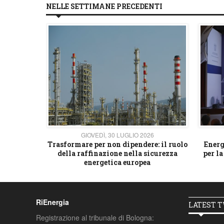
NELLE SETTIMANE PRECEDENTI
26
GIOVEDÌ, 30 LUGLIO 2026
 strategico
Trasformare per non dipendere: il ruolo
Energ
della raffinazione nella sicurezza
per la
energetica europea
RiEnergia
LATEST 
Registrazione al tribunale di Bologna: