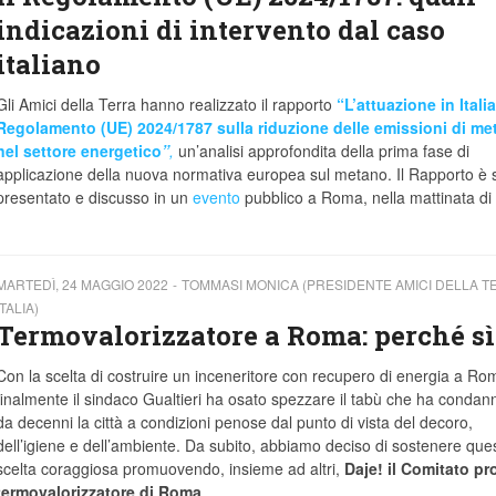
indicazioni di intervento dal caso
italiano
Gli Amici della Terra hanno realizzato il rapporto
“L’attuazione in Italia
Regolamento (UE) 2024/1787 sulla riduzione delle emissioni di me
nel settore energetico
”
,
un’analisi approfondita della prima fase di
applicazione della nuova normativa europea sul metano. Il Rapporto è 
presentato e discusso in un
evento
pubblico a Roma, nella mattinata di
MARTEDÌ, 24 MAGGIO 2022
TOMMASI MONICA (PRESIDENTE AMICI DELLA T
ITALIA)
Termovalorizzatore a Roma: perché sì
Con la scelta di costruire un inceneritore con recupero di energia a Ro
finalmente il sindaco Gualtieri ha osato spezzare il tabù che ha condan
da decenni la città a condizioni penose dal punto di vista del decoro,
dell’igiene e dell’ambiente. Da subito, abbiamo deciso di sostenere que
scelta coraggiosa promuovendo, insieme ad altri,
Daje! il Comitato pr
termovalorizzatore di Roma
.