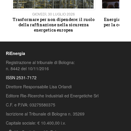
GIOVEDÌ, 30 LUGLIO 2026
GIOVE
ico
Trasformare per non dipendere: il ruolo
Energia e mat
della raffinazione nella sicurezza
per la compet
energetica europea
RiEnergia
Registrazione al tribunale di Bologna:
n. 8442 del 10/11/2016
ISSN 2531-7172
Direttore Responsabile Lisa Orlandi
Editore Rie-Ricerche Industriali ed Energetiche Srl
C.F. e P.IVA: 03275580375
Iscrizione al Tribunale di Bologna n. 35269
Capitale sociale: € 10.400,00 i.v.