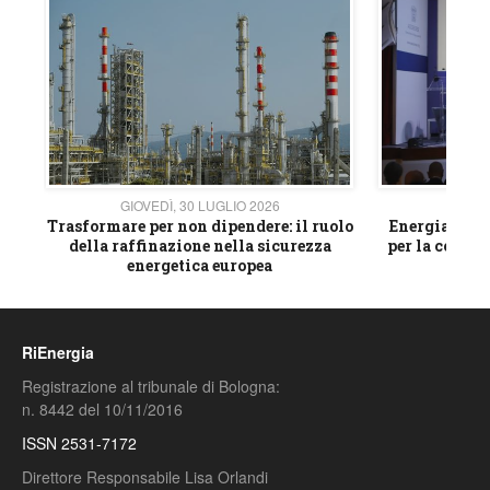
GIOVEDÌ, 30 LUGLIO 2026
GIOVE
ico
Trasformare per non dipendere: il ruolo
Energia e mat
della raffinazione nella sicurezza
per la compet
energetica europea
RiEnergia
Registrazione al tribunale di Bologna:
n. 8442 del 10/11/2016
ISSN 2531-7172
Direttore Responsabile Lisa Orlandi