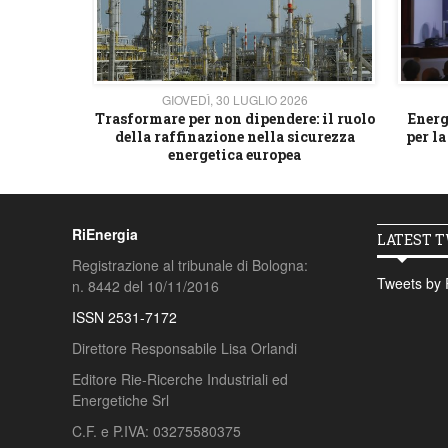
26
GIOVEDÌ, 30 LUGLIO 2026
 strategico
Trasformare per non dipendere: il ruolo
Energ
della raffinazione nella sicurezza
per la
energetica europea
RiEnergia
LATEST 
Registrazione al tribunale di Bologna:
Tweets by 
n. 8442 del 10/11/2016
ISSN 2531-7172
Direttore Responsabile Lisa Orlandi
Editore Rie-Ricerche Industriali ed
Energetiche Srl
C.F. e P.IVA: 03275580375