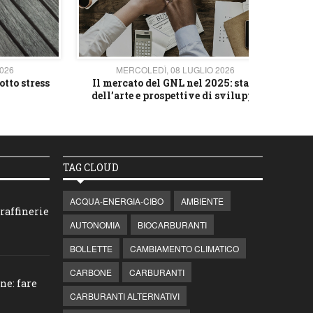
2026
MERCOLEDÌ, 08 LUGLIO 2026
otto stress
Il mercato del GNL nel 2025: stato
L'av
dell’arte e prospettive di sviluppo
TAG CLOUD
ACQUA-ENERGIA-CIBO
AMBIENTE
raffinerie
AUTONOMIA
BIOCARBURANTI
BOLLETTE
CAMBIAMENTO CLIMATICO
CARBONE
CARBURANTI
ne: fare
CARBURANTI ALTERNATIVI