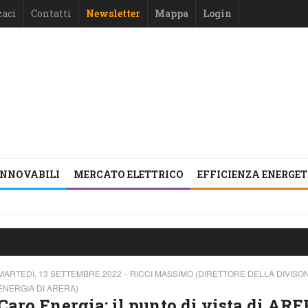
zaci
Contatti
Newsletter
Mappa
Login
INNOVABILI
MERCATO ELETTRICO
EFFICIENZA ENERGE
MARTEDÌ, 13 SETTEMBRE 2022
RICCI MASSIMO (DIRETTORE DELLA DIVISO
ENERGIA DI ARERA)
Caro Energia: il punto di vista di AR