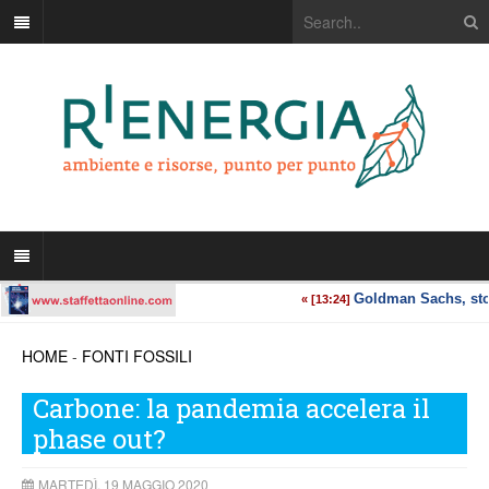
HOME
-
FONTI FOSSILI
Carbone: la pandemia accelera il
phase out?
MARTEDÌ, 19 MAGGIO 2020