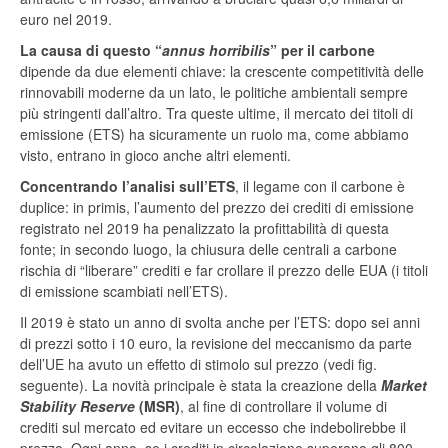
euro nel 2019.
La causa di questo “
annus horribilis
” per il carbone
dipende da due elementi chiave: la crescente competitività delle
rinnovabili moderne da un lato, le politiche ambientali sempre
più stringenti dall’altro. Tra queste ultime, il mercato dei titoli di
emissione (ETS) ha sicuramente un ruolo ma, come abbiamo
visto, entrano in gioco anche altri elementi.
Concentrando l’analisi sull’ETS
, il legame con il carbone è
duplice: in primis, l’aumento del prezzo dei crediti di emissione
registrato nel 2019 ha penalizzato la profittabilità di questa
fonte; in secondo luogo, la chiusura delle centrali a carbone
rischia di “liberare” crediti e far crollare il prezzo delle EUA (i titoli
di emissione scambiati nell’ETS).
Il 2019 è stato un anno di svolta anche per l’ETS: dopo sei anni
di prezzi sotto i 10 euro, la revisione del meccanismo da parte
dell’UE ha avuto un effetto di stimolo sul prezzo (vedi fig.
seguente). La novità principale è stata la creazione della
Market
Stability Reserve
(MSR)
, al fine di controllare il volume di
crediti sul mercato ed evitare un eccesso che indebolirebbe il