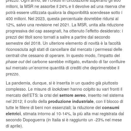
prezzo. Ogni anno, se i crediti in circolazione superano gli 800
milioni, la MSR ne assorbe il 24% e li devolve ad una riserva che
potrà essere utilizzata qualora la disponibilità scendesse sotto i
400 milioni. Nel 2023, questa percentuale dovrebbe ridursi al
12%, salvo una revisione nel 2021. La MSR, unita alla riduzione
progressiva dei cap assegnati, ha ottenuto l’effetto desiderato: i
prezzi dei titoli sono tornati a salire a partire dal secondo
semestre del 2018. Un ulteriore elemento di novità è la facoltà
riconosciuta agli stati di cancellare dal mercato i permessi delle
centrali che cessano di operare. In questo modo, l’impatto del
phase out
del carbone sarebbe mitigato, evitando di far confluire
sul mercato un’enorme quantità di crediti che deprimerebbe il
prezzo.
La pandemia, dunque, si è inserita in un quadro già piuttosto
complesso. Le misure di
lockdown
hanno colpito su vari fronti il
mercato dell’ETS: la crisi del
settore aereo
, inserito nel sistema
nel 2012; il crollo della
produzione industriale
, con il blocco di
tutte le filiere di beni non essenziali; la riduzione dei
consumi
elettrici
, stimata intorno al 10-14%, la più alta mai registrata dal
secondo Dopoguerra (in Italia si è raggiunto un -23% nel mese
di aprile).