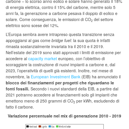
carbone – lo scorso anno eolico e solare hanno generato il 18%
di energia elettrica, contro il 15% del carbone, mentre solo 5
anni fa, la generazione a carbone pesava il doppio di eolico e
solare. Come conseguenza, le emissioni di CO
del settore
2
elettrico sono scese del 12%.
L’Europa sembra avere intrapreso questa transizione senza
appoggiarsi al gas come
bridge fuel
: la sua quota è infatti
rimasta sostanzialmente invariata tra il 2010 e il 2019.
Nell’estate del 2019 sono stati approvati i limiti di emissione per
accedere al
capacity market
europeo, con l’obiettivo di
scoraggiare la costruzione di nuovi impianti a carbone e, dal
2023, l’operatività di quelli già esistenti. Inoltre, nel mese di
novembre, la
European Investment Bank
(EIB) ha annunciato il
blocco dei finanziamenti per progetti che riguardano le
fonti fossili.
Secondo i nuovi standard della EIB, a partire dal
2021 potranno accedere ai finanziamenti solo gli impianti che
emettono meno di 250 grammi di CO
per kWh, escludendo di
2
fatto il carbone.
Variazione percentuale nel mix di generazione 2010 - 2019