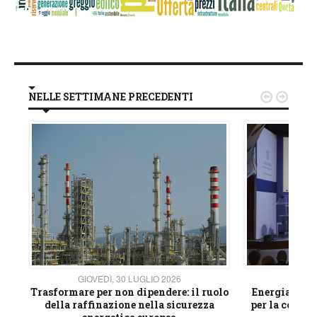
NELLE SETTIMANE PRECEDENTI


GIOVEDÌ, 30 LUGLIO 2026
GIOVE
ico
Trasformare per non dipendere: il ruolo
Energia e mat
della raffinazione nella sicurezza
per la compet