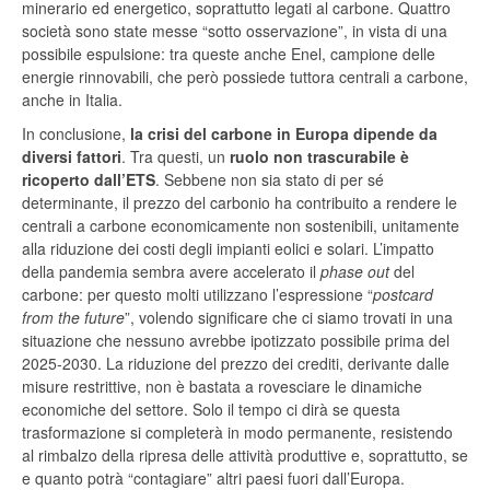
minerario ed energetico, soprattutto legati al carbone. Quattro
società sono state messe “sotto osservazione”, in vista di una
possibile espulsione: tra queste anche Enel, campione delle
energie rinnovabili, che però possiede tuttora centrali a carbone,
anche in Italia.
In conclusione,
la crisi del carbone in Europa dipende da
diversi fattori
. Tra questi, un
ruolo non trascurabile è
ricoperto dall’ETS
. Sebbene non sia stato di per sé
determinante, il prezzo del carbonio ha contribuito a rendere le
centrali a carbone economicamente non sostenibili, unitamente
alla riduzione dei costi degli impianti eolici e solari. L’impatto
della pandemia sembra avere accelerato il
phase out
del
carbone: per questo molti utilizzano l’espressione “
postcard
from the future
”, volendo significare che ci siamo trovati in una
situazione che nessuno avrebbe ipotizzato possibile prima del
2025-2030. La riduzione del prezzo dei crediti, derivante dalle
misure restrittive, non è bastata a rovesciare le dinamiche
economiche del settore. Solo il tempo ci dirà se questa
trasformazione si completerà in modo permanente, resistendo
al rimbalzo della ripresa delle attività produttive e, soprattutto, se
e quanto potrà “contagiare” altri paesi fuori dall’Europa.