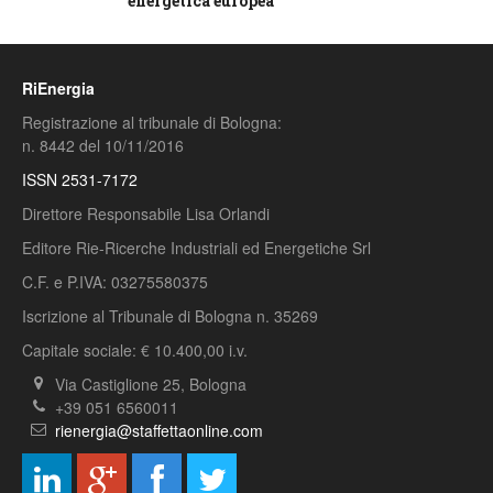
energetica europea
RiEnergia
Registrazione al tribunale di Bologna:
n. 8442 del 10/11/2016
ISSN 2531-7172
Direttore Responsabile Lisa Orlandi
Editore Rie-Ricerche Industriali ed Energetiche Srl
C.F. e P.IVA: 03275580375
Iscrizione al Tribunale di Bologna n. 35269
Capitale sociale: € 10.400,00 i.v.
Via Castiglione 25, Bologna
+39 051 6560011
rienergia@staffettaonline.com