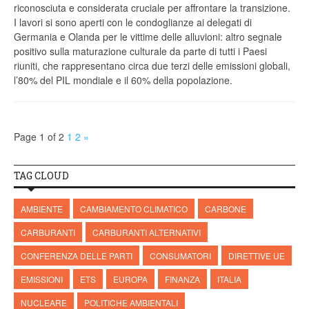
riconosciuta e considerata cruciale per affrontare la transizione.
I lavori si sono aperti con le condoglianze ai delegati di
Germania e Olanda per le vittime delle alluvioni: altro segnale
positivo sulla maturazione culturale da parte di tutti i Paesi
riuniti, che rappresentano circa due terzi delle emissioni globali,
l’80% del PIL mondiale e il 60% della popolazione.
Page 1 of 2
1
2
»
TAG CLOUD
AMBIENTE
CAMBIAMENTO CLIMATICO
CARBONE
CARBURANTI
CARBURANTI ALTERNATIVI
CONFERENZA DELLE PARTI
CONSUMATORI
DIRETTIVE UE
EMISSIONI
ETS
EUROPA
FINANZA
ITALIA
NUCLEARE
POLITICHE AMBIENTALI