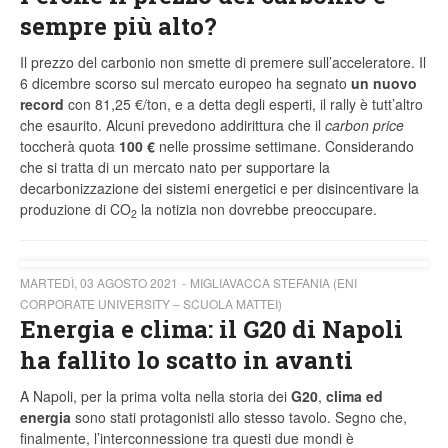
sempre più alto?
Il prezzo del carbonio non smette di premere sull’acceleratore. Il
6 dicembre scorso sul mercato europeo ha segnato
un nuovo
record
con 81,25 €/ton, e a detta degli esperti, il rally è tutt’altro
che esaurito. Alcuni prevedono addirittura che il
carbon price
toccherà quota
100 €
nelle prossime settimane. Considerando
che si tratta di un mercato nato per supportare la
decarbonizzazione dei sistemi energetici e per disincentivare la
produzione di CO
la notizia non dovrebbe preoccupare.
2
MARTEDÌ, 03 AGOSTO 2021
MIGLIAVACCA STEFANIA (ENI
CORPORATE UNIVERSITY – SCUOLA MATTEI)
Energia e clima: il G20 di Napoli
ha fallito lo scatto in avanti
A Napoli, per la prima volta nella storia dei
G20
,
clima ed
energia
sono stati protagonisti allo stesso tavolo. Segno che,
finalmente, l’interconnessione tra questi due mondi è