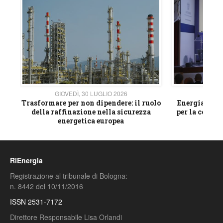
GIOVEDÌ, 30 LUGLIO 2026
GIOVE
ico
Trasformare per non dipendere: il ruolo
Energia e mat
della raffinazione nella sicurezza
per la compet
energetica europea
RiEnergia
Registrazione al tribunale di Bologna:
n. 8442 del 10/11/2016
ISSN 2531-7172
Direttore Responsabile Lisa Orlandi