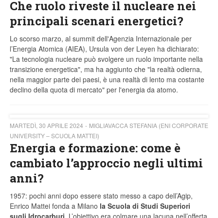
Che ruolo riveste il nucleare nei
principali scenari energetici?
Lo scorso marzo, al summit dell'Agenzia Internazionale per
l’Energia Atomica (AIEA), Ursula von der Leyen ha dichiarato:
"La tecnologia nucleare può svolgere un ruolo importante nella
transizione energetica", ma ha aggiunto che "la realtà odierna,
nella maggior parte dei paesi, è una realtà di lento ma costante
declino della quota di mercato" per l'energia da atomo.
MARTEDÌ, 30 APRILE 2024
MIGLIAVACCA STEFANIA (ENI CORPORATE
UNIVERSITY – SCUOLA MATTEI)
Energia e formazione: come è
cambiato l’approccio negli ultimi
anni?
1957: pochi anni dopo essere stato messo a capo dell’Agip,
Enrico Mattei fonda a Milano
la Scuola di Studi Superiori
sugli Idrocarburi
. L’obiettivo era colmare una lacuna nell’offerta