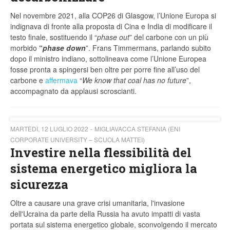
Nel novembre 2021, alla COP26 di Glasgow, l’Unione Europa si
indignava di fronte alla proposta di Cina e India di modificare il
testo finale, sostituendo il “
phase out
” del carbone con un più
morbido
“
phase down
”. Frans Timmermans, parlando subito
dopo il ministro indiano, sottolineava come l’Unione Europea
fosse pronta a spingersi ben oltre per porre fine all’uso del
carbone e
affermava
“
We know that coal has no future
”,
accompagnato da applausi scroscianti.
MARTEDÌ, 12 LUGLIO 2022
MIGLIAVACCA STEFANIA (ENI
CORPORATE UNIVERSITY – SCUOLA MATTEI)
Investire nella flessibilità del
sistema energetico migliora la
sicurezza
Oltre a causare una grave crisi umanitaria, l'invasione
dell'Ucraina da parte della Russia ha avuto impatti di vasta
portata sul sistema energetico globale, sconvolgendo il mercato