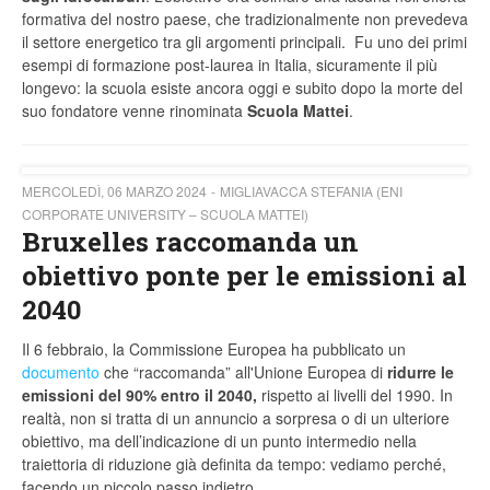
formativa del nostro paese, che tradizionalmente non prevedeva
il settore energetico tra gli argomenti principali. Fu uno dei primi
esempi di formazione post-laurea in Italia, sicuramente il più
longevo: la scuola esiste ancora oggi e subito dopo la morte del
suo fondatore venne rinominata
Scuola Mattei
.
MERCOLEDÌ, 06 MARZO 2024
MIGLIAVACCA STEFANIA (ENI
CORPORATE UNIVERSITY – SCUOLA MATTEI)
Bruxelles raccomanda un
obiettivo ponte per le emissioni al
2040
Il 6 febbraio, la Commissione Europea ha pubblicato un
documento
che “raccomanda” all'Unione Europea di
ridurre le
emissioni del 90% entro il 2040,
rispetto ai livelli del 1990. In
realtà, non si tratta di un annuncio a sorpresa o di un ulteriore
obiettivo, ma dell’indicazione di un punto intermedio nella
traiettoria di riduzione già definita da tempo: vediamo perché,
facendo un piccolo passo indietro.