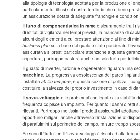
alla tipologia di tecnologia adottata per la produzione di ener
particolarmente diffusi sul nostro territorio che è bene presi
un’assicurazione dotata di adeguate franchigie e condizioni 
Il
furto
di componentistica in rame
è sicuramente tra i ris
di istituti di vigilanza nei tempi previsti, la mancanza di cabl
alcuni degli elementi a cui prestare attenzione al fine di min
business plan
sulla base del quale è stato ponderato l’inve
assicurativa si presti particolare attenzione a questa garanzi
copertura, purtroppo basterà anche un solo furto per inficiar
Il guasto
di inverter, turbine e cogeneratori riguarda una s
macchine.
La progressiva obsolescenza del parco impianti i
installata
ab illo tempore
, e questa sezione di polizza - co
costituire la salvezza del proprio investimento in caso di da
Il
sovra-voltaggio
e le problematiche legate alla stabilità 
frequenza colpisce un impianto. Per quanto i danni diretti s
rilevanti. Purtroppo moltissimi prodotti assicurativi adottano 
opportuno mitigarli anche attraverso l’installazione di disposi
di parafulmini sul perimetro del campo, misure troppo spesso 
Se sono il “furto” ed il “sovra-voltaggio” rischi ad alta freq