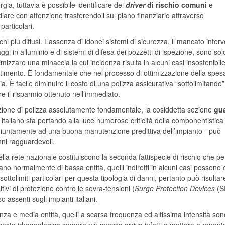
gia, tuttavia è possibile identificare dei
driver
di rischio comuni
e
diare con attenzione trasferendoli sul piano finanziario attraverso
particolari.
chi più diffusi. L’assenza di idonei sistemi di sicurezza, il mancato inter
aggi in alluminio e di sistemi di difesa dei pozzetti di ispezione, sono sol
imizzare una minaccia la cui incidenza risulta in alcuni casi insostenibile
stimento. È fondamentale che nel processo di ottimizzazione della spes
a. È facile diminuire il costo di una polizza assicurativa “sottolimitando”
e il risparmio ottenuto nell’immediato.
ezione di polizza assolutamente fondamentale, la cosiddetta sezione
gua
taliano sta portando alla luce numerose criticità della componentistica
ngiuntamente ad una buona manutenzione predittiva dell’impianto - può
nni ragguardevoli.
della rete nazionale costituiscono la seconda fattispecie di rischio che pe
iano normalmente di bassa entità, quelli indiretti in alcuni casi possono
sottolimiti particolari per questa tipologia di danni, pertanto può risultar
tivi di protezione contro le sovra-tensioni (
Surge Protection Devices
(S
assenti sugli impianti italiani.
uenza e media entità, quelli a scarsa frequenza ed altissima intensità son