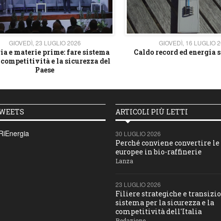
GIOVEDÌ, 23 LUGLIO 2026
GIOVEDÌ, 16 LUGLIO 
ia e materie prime: fare sistema
Caldo record ed energia s
 competitività e la sicurezza del
Paese
TWEETS
ARTICOLI PIÙ LETTI
RiEnergia
30 LUGLIO 2026
Perché conviene convertire le 
europee in bio-raffinerie
Lanza
23 LUGLIO 2026
Filiere strategiche e transizio
sistema per la sicurezza e la
competitività dell'Italia
Redazione