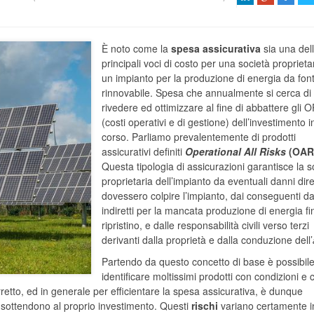
È noto come la
spesa assicurativa
sia una del
principali voci di costo per una società proprietar
un impianto per la produzione di energia da fon
rinnovabile. Spesa che annualmente si cerca di
rivedere ed ottimizzare al fine di abbattere gli 
(costi operativi e di gestione) dell’investimento i
corso. Parliamo prevalentemente di prodotti
assicurativi definiti
Operational All Risks
(OAR
Questa tipologia di assicurazioni garantisce la s
proprietaria dell’impianto da eventuali danni dire
dovessero colpire l’impianto, dai conseguenti d
indiretti per la mancata produzione di energia fi
ripristino, e dalle responsabilità civili verso terzi
derivanti dalla proprietà e dalla conduzione dell’
Partendo da questo concetto di base è possibil
identificare moltissimi prodotti con condizioni e c
rretto, ed in generale per efficientare la spesa assicurativa, è dunque
 sottendono al proprio investimento. Questi
rischi
variano certamente i