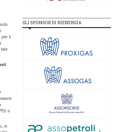
GLI SPONSOR DI RIENERGIA
vento
o
 per il
a
 tale
sti
r
 essere
e
PD) o
o, in