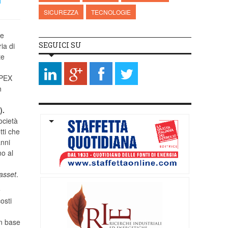
SICUREZZA
TECNOLOGIE
le
SEGUICI SU
ia di
te
OPEX
n
).
ocietà
tti che
anni
no al
asset
.
e
osti
n base