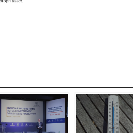
 propri
asset
.