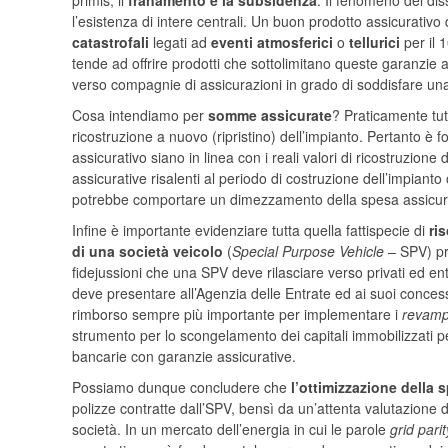
primis, il
franamento e la subsidenza
. Il fenomeno del dis
l’esistenza di intere centrali. Un buon prodotto assicurativo 
catastrofali
legati ad
eventi atmosferici
o
tellurici
per il 
tende ad offrire prodotti che sottolimitano queste garanzie
verso compagnie di assicurazioni in grado di soddisfare una c
Cosa intendiamo per
somme assicurate
? Praticamente tutt
ricostruzione a nuovo (ripristino) dell’impianto. Pertanto è
assicurativo siano in linea con i reali valori di ricostruzio
assicurative risalenti al periodo di costruzione dell’impianto
potrebbe comportare un dimezzamento della spesa assicurat
Infine è importante evidenziare tutta quella fattispecie di
ris
di una società veicolo
(
Special Purpose Vehicle
– SPV) pro
fidejussioni che una SPV deve rilasciare verso privati ed en
deve presentare all’Agenzia delle Entrate ed ai suoi concess
rimborso sempre più importante per implementare i
revamp
strumento per lo scongelamento dei capitali immobilizzati per 
bancarie con garanzie assicurative.
Possiamo dunque concludere che
l’ottimizzazione della 
polizze contratte dall’SPV, bensì da un’attenta valutazione de
società. In un mercato dell’energia in cui le parole
grid parit