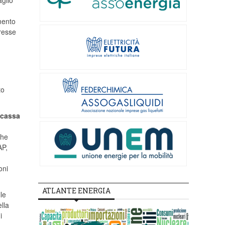
aglio
imento
eresse
to
i cassa
che
AP,
oni
ATLANTE ENERGIA
le
lla
i