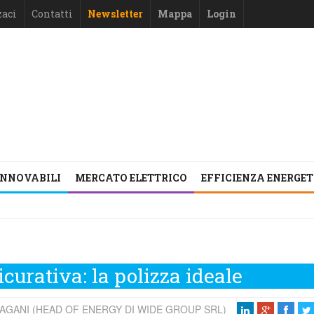
zaci
Contatti
Newsletter
Mappa
Login
INNOVABILI
MERCATO ELETTRICO
EFFICIENZA ENERGE
curativa: la polizza ideale
AGANI (HEAD OF ENERGY DI WIDE GROUP SRL)