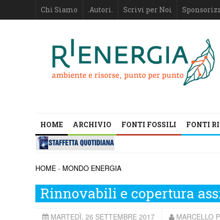
Chi Siamo
.Autori.
Scrivi per Noi
Sponsoriz
HOME
ARCHIVIO
FONTI FOSSILI
FONTI R
HOME
-
MONDO ENERGIA
Rinnovabili e copertura assi
MARTEDÌ, 26 SETTEMBRE 2017
MARCELLO P