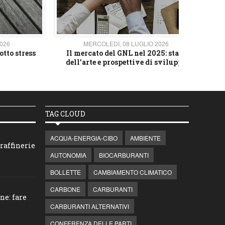
2026
MERCOLEDÌ, 08 LUGLIO 2026
otto stress
Il mercato del GNL nel 2025: stato
L'av
dell’arte e prospettive di sviluppo
TAG CLOUD
ACQUA-ENERGIA-CIBO
AMBIENTE
raffinerie
AUTONOMIA
BIOCARBURANTI
BOLLETTE
CAMBIAMENTO CLIMATICO
CARBONE
CARBURANTI
ne: fare
CARBURANTI ALTERNATIVI
CONFERENZA DELLE PARTI