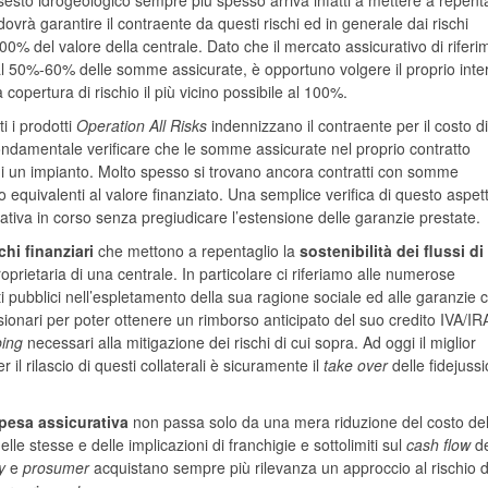
sesto idrogeologico sempre più spesso arriva infatti a mettere a repent
dovrà garantire il contraente da questi rischi ed in generale dai rischi
100% del valore della centrale. Dato che il mercato assicurativo di rifer
 al 50%-60% delle somme assicurate, è opportuno volgere il proprio int
opertura di rischio il più vicino possibile al 100%.
i i prodotti
Operation All Risks
indennizzano il contraente per il costo di
 fondamentale verificare che le somme assicurate nel proprio contratto
ne di un impianto. Molto spesso si trovano ancora contratti con somme
 o equivalenti al valore finanziato. Una semplice verifica di questo aspet
iva in corso senza pregiudicare l’estensione delle garanzie prestate.
chi finanziari
che mettono a repentaglio la
sostenibilità dei flussi d
prietaria di una centrale. In particolare ci riferiamo alle numerose
ti pubblici nell’espletamento della sua ragione sociale ed alle garanzie 
ionari per poter ottenere un rimborso anticipato del suo credito IVA/IR
ing
necessari alla mitigazione dei rischi di cui sopra. Ad oggi il miglior
il rilascio di questi collaterali è sicuramente il
take over
delle fidejussi
spesa assicurativa
non passa solo da una mera riduzione del costo del
lle stesse e delle implicazioni di franchigie e sottolimiti sul
cash flow
de
y
e
prosumer
acquistano sempre più rilevanza un approccio al rischio d