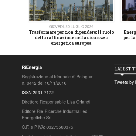
26
GIOVEDÌ, 30 LUGLIO 2026
 strategico
Trasformare per non dipendere: il ruolo
Energ
della raffinazione nella sicurezza
per la
energetica europea
RiEnergia
LATEST 
Registrazione al tribunale di Bologna:
Tweets by 
n. 8442 del 10/11/2016
ISSN 2531-7172
Direttore Responsabile Lisa Orlandi
Editore Rie-Ricerche Industriali ed
Energetiche Srl
C.F. e P.IVA: 03275580375