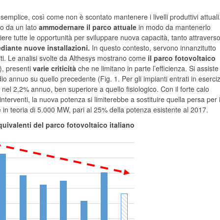
e semplice, così come non è scontato mantenere i livelli produttivi attuali
io da un lato
ammodernare il parco attuale
in modo da mantenerlo
gliere tutte le opportunità per sviluppare nuova capacità, tanto attraverso 
diante nuove installazioni.
In questo contesto, servono innanzitutto
uiti. Le analisi svolte da Althesys mostrano come
il parco fotovoltaico
), presenti
varie criticità
che ne limitano in parte l’efficienza. Si assist
 annuo su quello precedente (Fig. 1. Per gli impianti entrati in eserciz
nel 2,2% annuo, ben superiore a quello fisiologico. Con il forte calo
interventi, la nuova potenza si limiterebbe a sostituire quella persa per i
e in teoria di 5.000 MW, pari al 25% della potenza esistente al 2017.
equivalenti del parco fotovoltaico italiano