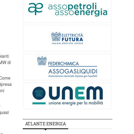
ianti
 MW di
. Come
ripresa
oni
i
quasi
ATLANTE ENERGIA