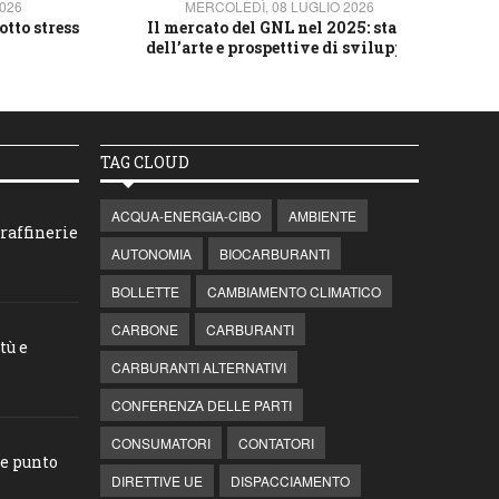
2026
MERCOLEDÌ, 08 LUGLIO 2026
otto stress
Il mercato del GNL nel 2025: stato
L'av
dell’arte e prospettive di sviluppo
TAG CLOUD
ACQUA-ENERGIA-CIBO
AMBIENTE
raffinerie
AUTONOMIA
BIOCARBURANTI
BOLLETTE
CAMBIAMENTO CLIMATICO
CARBONE
CARBURANTI
tù e
CARBURANTI ALTERNATIVI
CONFERENZA DELLE PARTI
CONSUMATORI
CONTATORI
he punto
DIRETTIVE UE
DISPACCIAMENTO