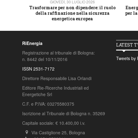
26
GIOVEDÌ, 30 LUGLIO 2026
 strategico
Trasformare per non dipendere: il ruolo
Energ
della raffinazione nella sicurezza
per la
energetica europea
RiEnergia
LATEST 
Registrazione al tribunale di Bologna:
Tweets by 
n. 8442 del 10/11/2016
ISSN 2531-7172
Direttore Responsabile Lisa Orlandi
Editore Rie-Ricerche Industriali ed
Energetiche Srl
C.F. e P.IVA: 03275580375
Iscrizione al Tribunale di Bologna n. 35269
Capitale sociale: € 10.400,00 i.v.
Via Castiglione 25, Bologna