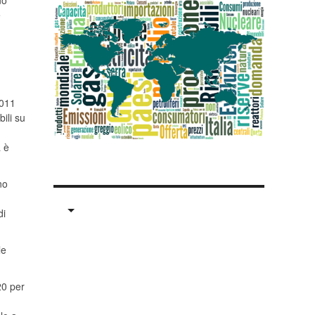
no
e
2011
ili su
a è
no
di
le
20 per