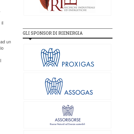
.
il
GLI SPONSOR DI RIENERGIA
e ad un
io
l