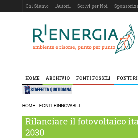
Chi Siamo
.Autori.
Scrivi per Noi
Sponsoriz
HOME
ARCHIVIO
FONTI FOSSILI
FONTI R
HOME
-
FONTI RINNOVABILI
Rilanciare il fotovoltaico it
2030