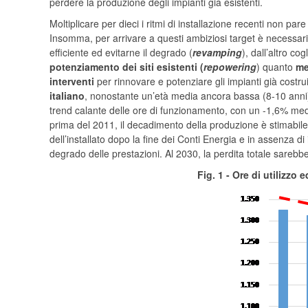
perdere la produzione degli impianti già esistenti.
Moltiplicare per dieci i ritmi di installazione recenti non par
Insomma, per arrivare a questi ambiziosi target è necessar
efficiente ed evitarne il degrado (
revamping
), dall’altro co
potenziamento dei siti esistenti (
repowering
) quanto
me
interventi
per rinnovare e potenziare gli impianti già costr
italiano
, nonostante un’età media ancora bassa (8-10 anni
trend calante delle ore di funzionamento, con un -1,6% medio
prima del 2011, il decadimento della produzione è stimabile 
dell’installato dopo la fine dei Conti Energia e in assenza di 
degrado delle prestazioni. Al 2030, la perdita totale sarebb
Fig. 1 - Ore di utilizzo 