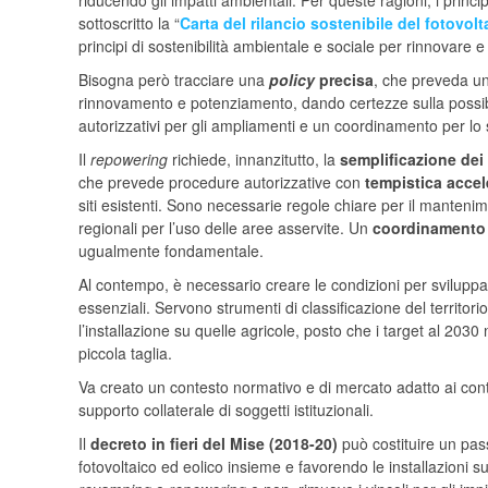
riducendo gli impatti ambientali. Per queste ragioni, i princi
sottoscritto la “
Carta del rilancio sostenibile del fotovolt
principi di sostenibilità ambientale e sociale per rinnovare e 
Bisogna però tracciare una
policy
precisa
, che preveda un 
rinnovamento e potenziamento, dando certezze sulla possibili
autorizzativi per gli ampliamenti e un coordinamento per lo 
Il
repowering
richiede, innanzitutto, la
semplificazione dei
che prevede procedure autorizzative con
tempistica accel
siti esistenti. Sono necessarie regole chiare per il mantenim
regionali per l’uso delle aree asservite. Un
coordinamento 
ugualmente fondamentale.
Al contempo, è necessario creare le condizioni per sviluppare
essenziali. Servono strumenti di classificazione del territor
l’installazione su quelle agricole, posto che i target al 2030
piccola taglia.
Va creato un contesto normativo e di mercato adatto ai contr
supporto collaterale di soggetti istituzionali.
Il
decreto in fieri del Mise (2018-20)
può costituire un pass
fotovoltaico ed eolico insieme e favorendo le installazioni