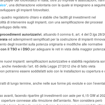
pali
player
del fotovoltaico in Italia, oltre 20 imprese e associazioni, han
aico
”, una dichiarazione volontaria con la quale si impegnano a seguir
sviluppare gli impianti fotovoltaici.
quadro regolatorio chiaro e stabile che faciliti gli investimenti nel
tà di intervenire sugli impianti, con una semplificazione dei processi
sviluppo della rete.
 procedimenti autorizzativi
, attuando il comma 6, art. 4 del D.lgs 28/
erata
ed adempimenti semplificati per la costruzione di impianti rinnovab
ento degli incentivi sulla potenza originaria e modifiche alle normative
con il TSO e i DSO
per adeguare le reti in vista della maggior potenz
 nuovi impianti: semplificazioni autorizzative e stabilità regolatoria so
io, anche rivedendo l’art. 65 della Legge 27/2012 che di fatto vieta
 non potranno essere soddisfatti solo con le installazioni su copertura e 
atti di lungo termine, anche nelle sue forme più evolute e con l’eventa
o avanti, facendo ripartire gli investimenti con aste per 6,15 GW al 20
 su coperture connesse alla rimozione dell’amianto. Non considera però