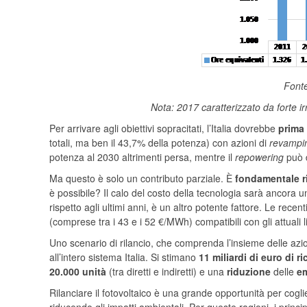
Fonte
Nota: 2017 caratterizzato da forte i
Per arrivare agli obiettivi sopracitati, l’Italia dovrebbe
prima
totali, ma ben il 43,7% della potenza) con azioni di
revampi
potenza al 2030 altrimenti persa, mentre il
repowering
può 
Ma questo è solo un contributo parziale. È
fondamentale ri
è possibile? Il calo del costo della tecnologia sarà ancora 
rispetto agli ultimi anni, è un altro potente fattore. Le rec
(comprese tra i 43 e i 52 €/MWh) compatibili con gli attuali l
Uno scenario di rilancio, che comprenda l’insieme delle azion
all’intero sistema Italia. Si stimano
11 miliardi di euro di r
20.000 unità
(tra diretti e indiretti) e una
riduzione
delle
em
Rilanciare il fotovoltaico è una grande opportunità per cogli