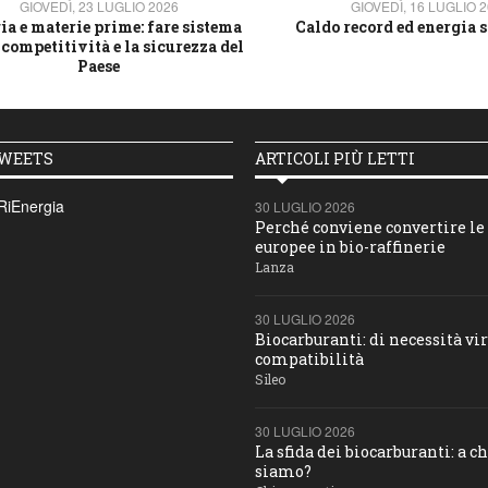
GIOVEDÌ, 23 LUGLIO 2026
GIOVEDÌ, 16 LUGLIO 
ia e materie prime: fare sistema
Caldo record ed energia s
 competitività e la sicurezza del
Paese
TWEETS
ARTICOLI PIÙ LETTI
RiEnergia
30 LUGLIO 2026
Perché conviene convertire le 
europee in bio-raffinerie
Lanza
30 LUGLIO 2026
Biocarburanti: di necessità vir
compatibilità
Sileo
30 LUGLIO 2026
La sfida dei biocarburanti: a c
siamo?