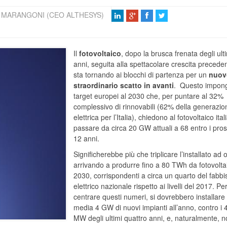
MARANGONI (CEO ALTHESYS)
Il
fotovoltaico
, dopo la brusca frenata degli ult
anni, seguita alla spettacolare crescita precede
sta tornando ai blocchi di partenza per un
nuov
straordinario scatto in avanti
. Questo impon
target europei al 2030 che, per puntare al 32%
complessivo di rinnovabili (62% della generazio
elettrica per l’Italia), chiedono al fotovoltaico ital
passare da circa 20 GW attuali a 68 entro i pro
12 anni.
Significherebbe più che triplicare l’installato ad 
arrivando a produrre fino a 80 TWh da fotovolta
2030, corrispondenti a circa un quarto del fabb
elettrico nazionale rispetto ai livelli del 2017. Pe
centrare questi numeri, si dovrebbero installare 
media 4 GW di nuovi impianti all’anno, contro i 
MW degli ultimi quattro anni, e, naturalmente, 