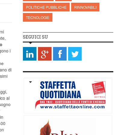
POLITICHE PUBBLICHE
RINNOVABILI
TECNOLOGIE
imi
SEGUICI SU
nte,
o
gono i
ne
iano di
ssimi
oggi,
ico al
isogno
r
in
400
non