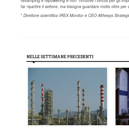
revamping
e
repowering
e non rimuove i vincoli per gli imp
far ripartire il settore, ma bisogna guardare molto oltre per 
*
Direttore scientifico IREX Monitor e CEO Althesys Strateg
NELLE SETTIMANE PRECEDENTI