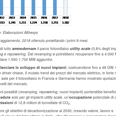
: Elaborazioni Althesys
rraggiamento; 2018 ottenuto proiettando i primi 9 mesi.
di tutto
ammodernare
il parco fotovoltaico
utility scale
(0,8% degli imp
ng
e
repowering
. Dal
revamping
si potrebbero recuperare fino a 4.000
dare 1.550-1.700 MW aggiuntivi.
lanciare lo sviluppo di nuovi impianti
, costruendone fino a 48 GW
un
driver
chiave. Il mutato trend dei prezzi del mercato elettrico, in forte 
enti aste per il fotovoltaico in Francia e Germania hanno mostrato quotazi
ivelli del mercato.
i possibili (
revamping, repowering
, nuovi impianti) porterebbe benefic
icadute
solo per gli impianti
utility scale
, un’
occupazione
potenziale di 
issioni
di 12,8 milioni di tonnellate di CO
.
2
ere gli obiettivi di decarbonizzazione al 2030, creando valore, lavoro e