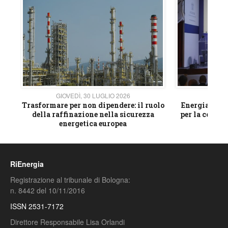
GIOVEDÌ, 30 LUGLIO 2026
GIOVE
ico
Trasformare per non dipendere: il ruolo
Energia e mat
della raffinazione nella sicurezza
per la compet
energetica europea
RiEnergia
Registrazione al tribunale di Bologna:
n. 8442 del 10/11/2016
ISSN 2531-7172
Direttore Responsabile Lisa Orlandi