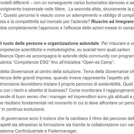
e modelli differenti – con un conseguente carico burocratico dannoso e s
nvolgimento trasversale nelle filiere. La seconda sfida, sicuramente la 
”.
Questo percorso è vissuto come un adempimento e obbligo di
compl
ess e la competitività sul mercato per l’azienda?
Riuscire ad integrare 
bia completamente l’approccio e l’efficacia delle azioni messe in cam
l ruolo delle persone e organizzazione aziendale
. Per misurare e v
ompetenze scientifiche e metodologiche, su svariati temi quali
carbon
o l’alleanza Open-es accompagna le aziende della
community
con program
 rubrica “Competenze ESG” fino all’iniziativa “Open-es Camp”.
 della
Governance
al centro della soluzione. Tema della
Governance
ch
enza delle grandi imprese, quando invece rappresenta l’aspetto più
mensione dovrebbero iniziare il proprio percorso di sostenibilità. Quali
con i rischi e obiettivi di business? Come monitorare il raggiungiment
domande di buon senso che i manager ed imprenditori sono già abituati a 
ne risultano fondamentali nel momento in cui si deve affrontare un perc
r
in continua evoluzione.
 di
governance
sono il motore che fa cambiare il ritmo del percorso del
etti sia attraverso la formazione sia tramite la collaborazione con var
 sistema Confindustriale e Federmanager.