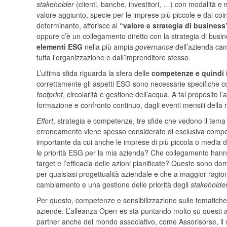
stakeholder
(clienti, banche, investitori, …) con modalità 
valore aggiunto, specie per le imprese più piccole e dal coi
determinante, afferisce al
“valore e strategia di business
oppure c’è un collegamento diretto con la strategia di busin
elementi ESG
nella più ampia
governance
dell’azienda cam
tutta l’organizzazione e dall’imprenditore stesso.
L’ultima sfida riguarda la sfera delle
competenze e quindi i
correttamente gli aspetti ESG sono necessarie specifiche c
footprint
, circolarità e gestione dell’acqua. A tal proposit
formazione e confronto continuo, dagli eventi mensili della
Effort
, strategia e competenze, tre sfide che vedono il tema
erroneamente viene spesso considerato di esclusiva compet
importante da cui anche le imprese di più piccola o media di
le priorità ESG per la mia azienda? Che collegamento hanno 
target e l’efficacia delle azioni pianificate? Queste sono 
per qualsiasi progettualità aziendale e che a maggior ragio
cambiamento e una gestione delle priorità degli
stakeholde
Per questo, competenze e sensibilizzazione sulle tematiche
aziende. L’alleanza Open-es sta puntando molto su questi asp
partner anche del mondo associativo, come Assorisorse, il