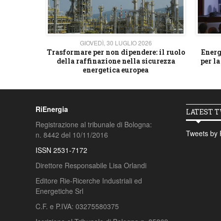
26
GIOVEDÌ, 30 LUGLIO 2026
 strategico
Trasformare per non dipendere: il ruolo
Energ
della raffinazione nella sicurezza
per la
energetica europea
RiEnergia
LATEST 
Registrazione al tribunale di Bologna:
Tweets by 
n. 8442 del 10/11/2016
ISSN 2531-7172
Direttore Responsabile Lisa Orlandi
Editore Rie-Ricerche Industriali ed
Energetiche Srl
C.F. e P.IVA: 03275580375