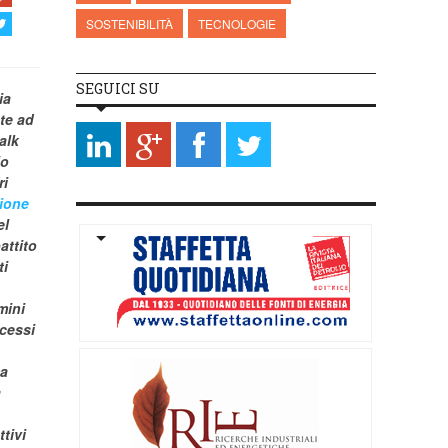
SOSTENIBILITÀ
TECNOLOGIE
SEGUICI SU
ia
te ad
alk
lo
ri
zione
el
attito
ti
mini
ocessi
ma
a
tivi