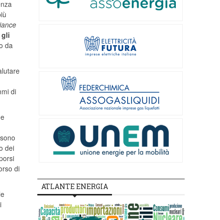
enza
più
iance
gli
po da
alutare
mi di
e
 sono
o dei
porsi
orso di
ATLANTE ENERGIA
le
i