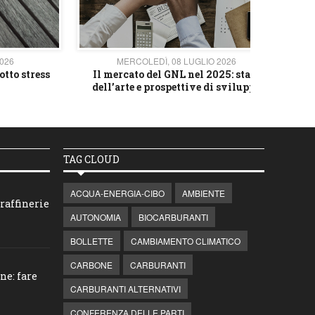
2026
MERCOLEDÌ, 08 LUGLIO 2026
otto stress
Il mercato del GNL nel 2025: stato
L'av
dell’arte e prospettive di sviluppo
TAG CLOUD
ACQUA-ENERGIA-CIBO
AMBIENTE
raffinerie
AUTONOMIA
BIOCARBURANTI
BOLLETTE
CAMBIAMENTO CLIMATICO
CARBONE
CARBURANTI
ne: fare
CARBURANTI ALTERNATIVI
CONFERENZA DELLE PARTI