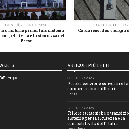
GIOVEDÌ, 23 LUGLIO 2026
GIOVEDÌ, 16 LUGLIO 
ia e materie prime: fare sistema
Caldo record ed energia s
 competitività e la sicurezza del
Paese
TWEETS
ARTICOLI PIÙ LETTI
RiEnergia
30 LUGLIO 2026
Perché conviene convertire le 
europee in bio-raffinerie
Lanza
23 LUGLIO 2026
Filiere strategiche e transizio
sistema per la sicurezza e la
competitività dell'Italia
Redazione