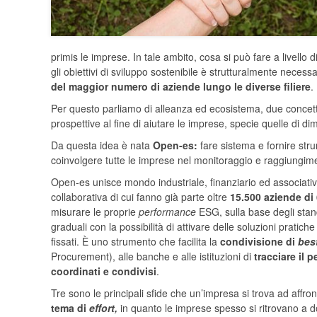
primis le imprese. In tale ambito, cosa si può fare a livello d
gli obiettivi di sviluppo sostenibile è strutturalmente necess
del maggior numero di aziende lungo le diverse filiere
.
Per questo parliamo di alleanza ed ecosistema, due concett
prospettive al fine di aiutare le imprese, specie quelle di 
Da questa idea è nata
Open-es:
fare sistema e fornire stru
coinvolgere tutte le imprese nel monitoraggio e raggiungim
Open-es unisce mondo industriale, finanziario ed associati
collaborativa di cui fanno già parte oltre
15.500 aziende di 6
misurare le proprie
performance
ESG, sulla base degli stand
graduali con la possibilità di attivare delle soluzioni pratic
fissati. È uno strumento che facilita la
condivisione di
bes
Procurement), alle banche e alle istituzioni di
tracciare il p
coordinati e condivisi
.
Tre sono le principali sfide che un’impresa si trova ad aff
tema di
effort,
in quanto le imprese spesso si ritrovano a d