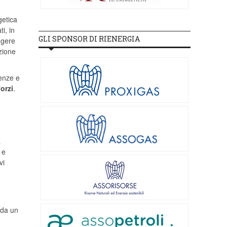
getica
i, in
GLI SPONSOR DI RIENERGIA
ngere
azione
tenze e
forzi
.
a
 e
vi
rda un