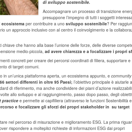
di sviluppo sostenibile.
Accompagnare un processo di transizione ener
presuppone l’impegno di tutti i soggetti interessat
i
ecosistema
per contribuire a uno
sviluppo sostenibile
? Per raggiu
ario un approccio inclusivo con al centro il coinvolgimento e la collabor
i chiave che hanno alla base l’unione delle forze, delle diverse compe
dimensione medio-piccola,
ad avere chiarezza e a focalizzare i propri s
menti concreti per creare dei percorsi coordinati di filiera, supportare e
ento di target comuni.
vo in un’unica piattaforma aperta, un ecosistema appunto, e
community
6 settori differenti in oltre 95 Paesi;
l’obiettivo principale è aiutarle 
ard di riferimento, ma anche condividere dei piani d’azione realizzabili
he volte allo sviluppo e al raggiungimento, passo dopo passo, degli obietti
t practice
e permette ai capifiliera (attraverso le funzioni Sostenibilità e
ercorso e focalizzare gli sforzi dei propri stakeholder in su target
rontare nel percorso di misurazione e miglioramento ESG. La prima rigua
over rispondere a molteplici richieste di informazioni ESG dai propri