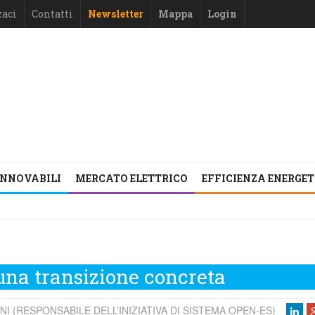
zaci
Contatti
Newsletter
Mappa
Login
INNOVABILI
MERCATO ELETTRICO
EFFICIENZA ENERGE
una transizione concreta
I (RESPONSABILE DELL’INIZIATIVA DI SISTEMA OPEN-ES)