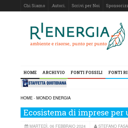
Chi Siamo
.Autori.
Scrivi per Noi
Sponsoriz
HOME
ARCHIVIO
FONTI FOSSILI
FONTI R
HOME
-
MONDO ENERGIA
Ecosistema di imprese per 
MARTEDÌ, 06 FEBBRAIO 2024
STEFANO FASAN