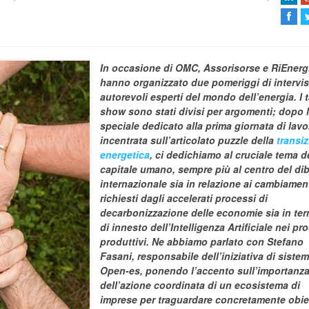
In occasione di OMC, Assorisorse e RiEnerg
hanno organizzato due pomeriggi di intervis
autorevoli esperti del mondo dell’energia. I t
show sono stati divisi per argomenti; dopo 
speciale dedicato alla prima giornata di lavo
incentrata sull’articolato puzzle della
transi
energetica
, ci dedichiamo al cruciale tema d
capitale umano, sempre più al centro del dib
internazionale sia in relazione ai cambiamen
richiesti dagli accelerati processi di
decarbonizzazione delle economie sia in ter
di innesto dell’Intelligenza Artificiale nei pr
produttivi.
Ne abbiamo parlato con Stefano
Fasani, responsabile dell’iniziativa di siste
Open-es, ponendo l’accento sull’importanz
dell’azione coordinata di un ecosistema di
imprese per traguardare concretamente obiet