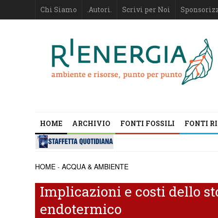
Chi Siamo
.Autori.
Scrivi per Noi
Sponsoriz
HOME
ARCHIVIO
FONTI FOSSILI
FONTI R
HOME
-
ACQUA & AMBIENTE
Implicazioni e costi dello s
endotermico