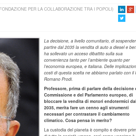
FONDAZIONE PER LA COLLABORAZIONE TRA I POPOLI)
La decisione, a livello comunitario, di sospende
partire dal 2035 la vendita di auto a diesel e be
ha sollevato un acceso dibattito sulla sua
convenienza tanto per l’ambiente quanto per
l’economia europea, e italiana. Delle implicazion
costi di questa scelta ne abbiamo parlato con il 
Romano Prodi.
Professore, prima di parlare della decisione 
Commissione e del Parlamento europeo, di
bloccare la vendita di motori endotermici da
2035, merita fare un cenno agli strumenti
necessari per contrastare il cambiamento
climatico. Cosa pensa in merito?
La custodia del pianeta è compito e dovere pri