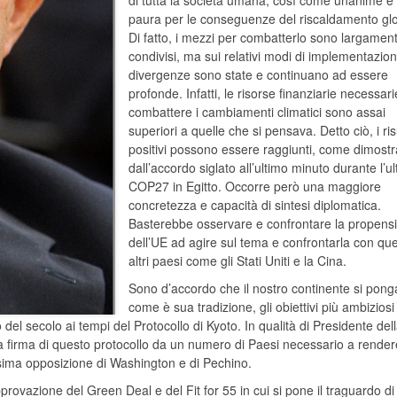
di tutta la società umana, così come unanime è 
paura per le conseguenze del riscaldamento gl
Di fatto, i mezzi per combatterlo sono largamen
condivisi, ma sui relativi modi di implementazion
divergenze sono state e continuano ad essere
profonde. Infatti, le risorse finanziarie necessari
combattere i cambiamenti climatici sono assai
superiori a quelle che si pensava. Detto ciò, i ris
positivi possono essere raggiunti, come dimostr
dall’accordo siglato all’ultimo minuto durante l’u
COP27 in Egitto. Occorre però una maggiore
concretezza e capacità di sintesi diplomatica.
Basterebbe osservare e confrontare la propens
dell’UE ad agire sul tema e confrontarla con que
altri paesi come gli Stati Uniti e la Cina.
Sono d’accordo che il nostro continente si pong
come è sua tradizione, gli obiettivi più ambiziosi
o del secolo ai tempi del Protocollo di Kyoto. In qualità di Presidente del
a firma di questo protocollo da un numero di Paesi necessario a render
issima opposizione di Washington e di Pechino.
pprovazione del Green Deal e del Fit for 55 in cui si pone il traguardo di