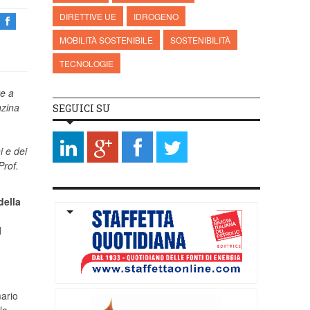
DIRETTIVE UE
IDROGENO
MOBILITÀ SOSTENIBILE
SOSTENIBILITÀ
TECNOLOGIE
re a
nzina
SEGUICI SU
i e dei
Prof.
della
l
mario