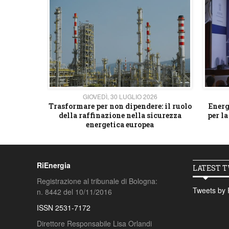
26
GIOVEDÌ, 30 LUGLIO 2026
 strategico
Trasformare per non dipendere: il ruolo
Energ
della raffinazione nella sicurezza
per la
energetica europea
RiEnergia
LATEST 
Registrazione al tribunale di Bologna:
Tweets by 
n. 8442 del 10/11/2016
ISSN 2531-7172
Direttore Responsabile Lisa Orlandi