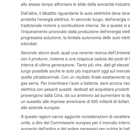
allo stesso tempo affrontare le sfide della sovranità industri
Dall’altra, il dibattito riguardante le auto elettriche deve ten
prodotta l’energia elettrica. In secondo luogo, dell’energia
tradizionale motore a combustione interna. Se a questo si som
l’inquinamento provocato dalla produzione dell’energia elettr
progressiva soluzione, la limitata autonomia delle auto elettr
infondati.
Secondo alcuni studi, quali una recente ricerca dell’Universit
con il produrre, insieme a una cospicua caduta dei posti di 
interna di ultima generazione. Tanto più che, dati gli elevati
lungo possibile anche le auto più inquinanti oggi sul mercat
quelle ultradecennali. Con un risultato finale esattamente o
gas serra. Per incentivare l’auto a batteria, sarà ancora nec
elettrica con pesanti sussidi, dedicati ad acquistare prodotti 
provengono dalla Cina, da cui andremo ad aumentare la dipe
un sussidio alle imprese americane di 500 miliardi di dollari,
alle aziende europee.
A queste ragioni vanno aggiunte considerazioni di carattere
unità, a dire del Commissario europeo per il mercato interno
aumento dell’eolico e del solare necessari per nutrire le ba