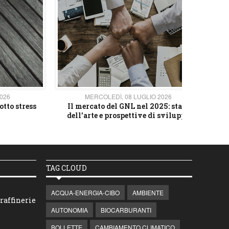
2026
MERCOLEDÌ, 08 LUGLIO 2026
otto stress
Il mercato del GNL nel 2025: stato
L'av
dell’arte e prospettive di sviluppo
TAG CLOUD
ACQUA-ENERGIA-CIBO
AMBIENTE
raffinerie
AUTONOMIA
BIOCARBURANTI
BOLLETTE
CAMBIAMENTO CLIMATICO