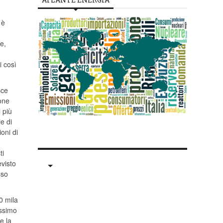
 è
e,
i così
sce
one
l più
e di
oni di
ti
evisto
sso
0 mila
issimo
e la