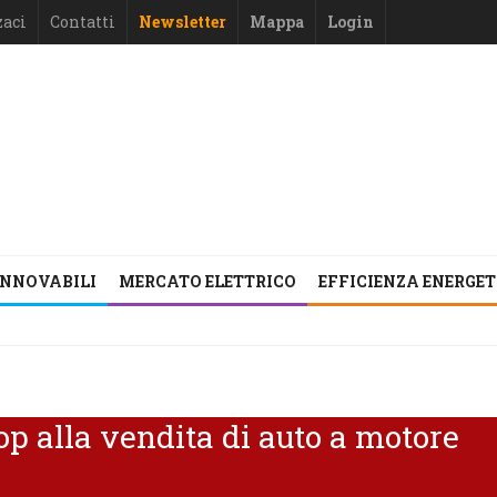
zaci
Contatti
Newsletter
Mappa
Login
INNOVABILI
MERCATO ELETTRICO
EFFICIENZA ENERGE
top alla vendita di auto a motore