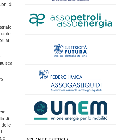
ioni di
striale
amente
ri ai
e
ituisca
vo
rse
tà di
 delle
d
a e
ATLANTE ENERGIA