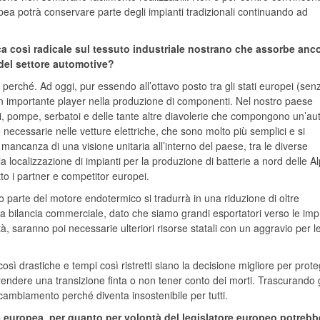
ea potrà conservare parte degli impianti tradizionali continuando ad
ica così radicale sul tessuto industriale nostrano che assorbe anc
del settore automotive?
 perché. Ad oggi, pur essendo all’ottavo posto tra gli stati europei (sen
è un importante player nella produzione di componenti. Nel nostro paese
cchi, pompe, serbatoi e delle tante altre diavolerie che compongono un’au
necessarie nelle vetture elettriche, che sono molto più semplici e si
ancanza di una visione unitaria all’interno del paese, tra le diverse
localizzazione di impianti per la produzione di batterie a nord delle Al
etto i partner e competitor europei.
o parte del motore endotermico si tradurrà in una riduzione di oltre
ra bilancia commerciale, dato che siamo grandi esportatori verso le im
à, saranno poi necessarie ulteriori risorse statali con un aggravio per l
così drastiche e tempi così ristretti siano la decisione migliore per prot
aprendere una transizione finta o non tener conto dei morti. Trascurando g
i cambiamento perché diventa insostenibile per tutti.
europea, per quanto per volontà del legislatore europeo potrebb