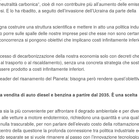
“neutralità carbonica”, cioè di non contribuire più all’aumento delle emiss
si. E lo ha ribadito, a seguito dell’invasione dell’Ucraina da parte della
na costruire una struttura scientifica e mettere in atto una politica indu
mo porre sulle spalle delle nostre imprese pesi che esse non sono cert
concorrenza si pongono obiettivi che implicano costi infinitamente inferio
ocesso di decarbonizzazione della nostra economia solo con decreti ch
i al trasporto o al riscaldamento), senza una concreta strategia che sost
sere prodotto a costi infinitamente inferiori.
leader del risanamento del Pianeta: bisogna però rendere quest’obietti
a vendita di auto diesel e benzina a partire dal 2035. È una scelta
ca sia la più conveniente per affrontare il degrado ambientale e per dive
iva alle vetture a motore endotermico, richiedono una quantità e una quali
nulla trascurabile, per non parlare dell’elevato costo della rottamazione
entro della questione la profonda connessione tra politica industriale e
o separate se si vuole rimanere al passo con l’innovazione tecnologic