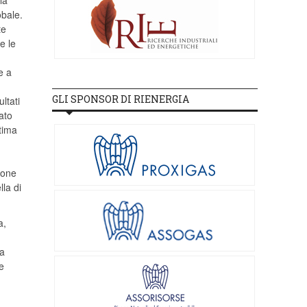
la
obale.
te
e le
e a
GLI SPONSOR DI RIENERGIA
ultati
ato
ltima
ione
lla di
a,
la
e