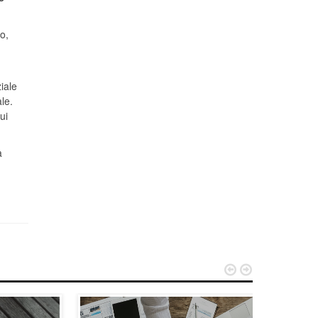
o,
iale
le.
ui
a

