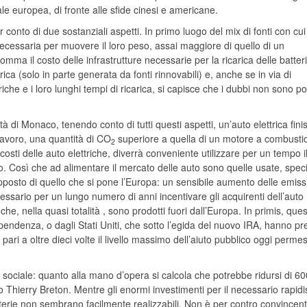
ale europea, di fronte alle sfide cinesi e americane.
er conto di due sostanziali aspetti. In primo luogo del mix di fonti con cui
 necessaria per muovere il loro peso, assai maggiore di quello di un
ma il costo delle infrastrutture necessarie per la ricarica delle batteri
ica (solo in parte generata da fonti rinnovabili) e, anche se in via di
iche e i loro lunghi tempi di ricarica, si capisce che i dubbi non sono po
à di Monaco, tenendo conto di tutti questi aspetti, un’auto elettrica fini
lavoro, una quantità di CO
superiore a quella di un motore a combusti
2
 costi delle auto elettriche, diverrà conveniente utilizzare per un tempo i
o. Così che ad alimentare il mercato delle auto sono quelle usate, speci
pposto di quello che si pone l’Europa: un sensibile aumento delle emissi
essario per un lungo numero di anni incentivare gli acquirenti dell’auto
che, nella quasi totalità , sono prodotti fuori dall’Europa. In primis, ques
ndenza, o dagli Stati Uniti, che sotto l’egida del nuovo IRA, hanno pr
 pari a oltre dieci volte il livello massimo dell’aiuto pubblico oggi perme
 sociale: quanto alla mano d’opera si calcola che potrebbe ridursi di 60
 Thierry Breton. Mentre gli enormi investimenti per il necessario rapid
tterie non sembrano facilmente realizzabili. Non è per contro convincent