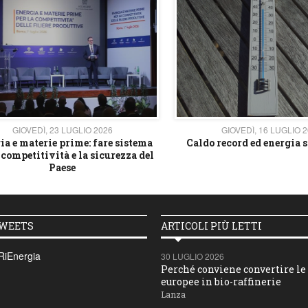
GIOVEDÌ, 23 LUGLIO 2026
GIOVEDÌ, 16 LUGLIO 
ia e materie prime: fare sistema
Caldo record ed energia s
 competitività e la sicurezza del
Paese
TWEETS
ARTICOLI PIÙ LETTI
RiEnergia
30 LUGLIO 2026
Perché conviene convertire le 
europee in bio-raffinerie
Lanza