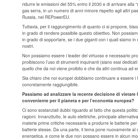
ridurre le emissioni del 55% entro il 2030 e di arrivare alla 
gas serra, in un numero di anni minore rispetto agli altri pae
Russia, nel REPowerEU.
Tuttavia, per il raggiungimento di quanto ci si propone, bisog
in grado di rendere possibile questo obiettivo. Non possia
in grado di sopportare, se i due giganti con i quali siamo in 
nostri.
Non possiamo essere i leader del virtuoso e necessario pr
proibiscono l’uso di strumenti inquinanti (siano essi dedicat
quello che da noi viene proibito e che da altri continua ad es
Sia chiaro che noi europei dobbiamo continuare a essere i 
concretamente raggiungibile.
Passiamo ad analizzare la recente decisione di vietare l
conveniente per il pianeta e per l’economia europea?
Ci sono sostanziali dubbi riguardo al fatto che questa politi
ragioni. Innanzitutto, le auto elettriche, principale alternat
materie prime critiche necessarie a produrre le batterie per 
batterie stesse. Da una parte, il tema pone nuovamente al c
energetica, e come le due non possano essere in alcun mod