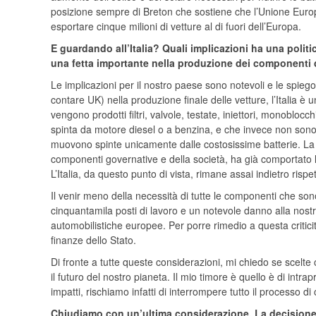
posizione sempre di Breton che sostiene che l’Unione Europ
esportare cinque milioni di vetture al di fuori dell’Europa.
E guardando all’Italia? Quali implicazioni ha una polit
una fetta importante nella produzione dei componenti 
Le implicazioni per il nostro paese sono notevoli e le spiego
contare UK) nella produzione finale delle vetture, l’Italia 
vengono prodotti filtri, valvole, testate, iniettori, monoblo
spinta da motore diesel o a benzina, e che invece non sono 
muovono spinte unicamente dalle costosissime batterie. La m
componenti governative e della società, ha già comportato la 
L’Italia, da questo punto di vista, rimane assai indietro risp
Il venir meno della necessità di tutte le componenti che son
cinquantamila posti di lavoro e un notevole danno alla nost
automobilistiche europee. Per porre rimedio a questa criticit
finanze dello Stato.
Di fronte a tutte queste considerazioni, mi chiedo se scelte 
il futuro del nostro pianeta. Il mio timore è quello è di intr
impatti, rischiamo infatti di interrompere tutto il processo d
Chiudiamo con un’ultima considerazione. La decisione 