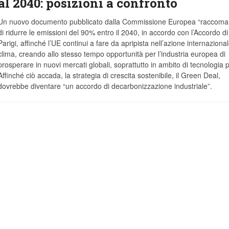
al 2040: posizioni a confronto
Un nuovo documento pubblicato dalla Commissione Europea “raccoma
di ridurre le emissioni del 90% entro il 2040, in accordo con l’Accordo di
Parigi, affinché l’UE continui a fare da apripista nell’azione internazional
clima, creando allo stesso tempo opportunità per l’industria europea di
prosperare in nuovi mercati globali, soprattutto in ambito di tecnologia p
Affinché ciò accada, la strategia di crescita sostenibile, il Green Deal,
dovrebbe diventare “un accordo di decarbonizzazione industriale”.