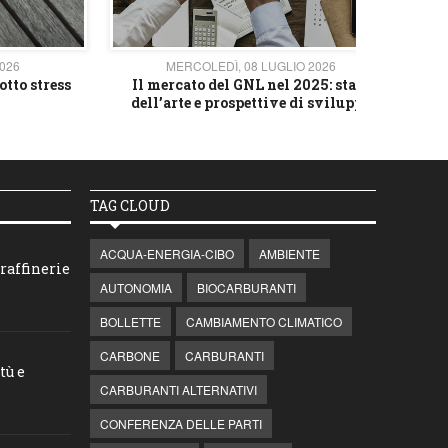
2026
MERCOLEDÌ, 08 LUGLIO 2026
otto stress
Il mercato del GNL nel 2025: stato
L'av
dell’arte e prospettive di sviluppo
TAG CLOUD
ACQUA-ENERGIA-CIBO
AMBIENTE
raffinerie
AUTONOMIA
BIOCARBURANTI
BOLLETTE
CAMBIAMENTO CLIMATICO
CARBONE
CARBURANTI
tù e
CARBURANTI ALTERNATIVI
CONFERENZA DELLE PARTI