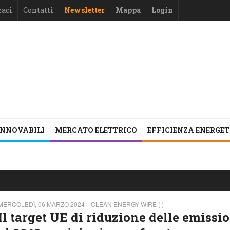
zaci
Contatti
Newsletter
Mappa
Login
INNOVABILI
MERCATO ELETTRICO
EFFICIENZA ENERGE
MERCOLEDÌ, 06 MARZO 2024
CLEAN ENERGY WIRE ( )
Il target UE di riduzione delle emissi