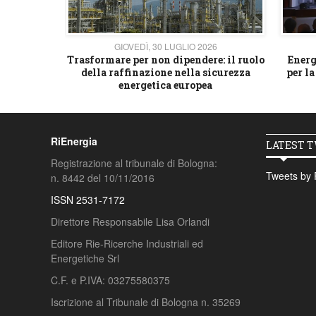
26
GIOVEDÌ, 30 LUGLIO 2026
 strategico
Trasformare per non dipendere: il ruolo
Energ
della raffinazione nella sicurezza
per la
energetica europea
RiEnergia
LATEST 
Registrazione al tribunale di Bologna:
Tweets by 
n. 8442 del 10/11/2016
ISSN 2531-7172
Direttore Responsabile Lisa Orlandi
Editore Rie-Ricerche Industriali ed
Energetiche Srl
C.F. e P.IVA: 03275580375
Iscrizione al Tribunale di Bologna n. 35269