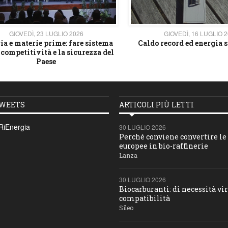
GIOVEDÌ, 23 LUGLIO 2026
GIOVEDÌ, 16 LUGLIO 
ia e materie prime: fare sistema
Caldo record ed energia s
 competitività e la sicurezza del
Paese
TWEETS
ARTICOLI PIÙ LETTI
RiEnergia
30 LUGLIO 2026
Perché conviene convertire le 
europee in bio-raffinerie
Lanza
30 LUGLIO 2026
Biocarburanti: di necessità vir
compatibilità
Sileo