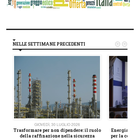
NELLE SETTIMANE PRECEDENTI


GIOVEDÌ, 30 LUGLIO 2026
GIOVE
ico
Trasformare per non dipendere: il ruolo
Energia e mat
della raffinazione nella sicurezza
per la compet