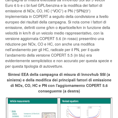
Euro 6 b e c bi-fuel GPL/benzina e la modifica dei fattori di
emissione di NOx, CO, HC (“VOC”) e PN (“SPN23”)
implementata in COPERT a seguito della condivisione a livello
europeo dei risultati della campagna. Si nota come i fattori di
emissione, definiti come g/km o #particelle/km in funzione della
velocità in km/h di un veicolo medio rappresentativo, con la
versione aggiornata COPERT 5.6 (in rosso) presentino una
riduzione per NOx, CO e HC, con anche una modifica
nell’andamento per gli HC, radicale per il PN, per il quale
l’andamento della versione COPERT 5.5 (in blu) era
evidentemente semplicistico e non accurato per questa specie e
per questa tipologia di autovetture.
Sintesi EEA della campagna di misura di Innovhub SSI (a
sinistra) e della modifica dei principali fattori di emissione
di NOx, CO, HC e PN con l'aggiornamento COPERT 5.6
conseguente (a destra)