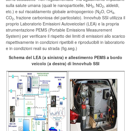
sulla salute umana (quali le nanoparticelle, NH
, NO
, aldeidi,
3
2
etc.) e sul riscaldamento globale antropogenico (N
O, CH
,
2
4
CO
, frazione carboniosa del particolato). Innovhub SSI utilizza il
2
proprio Laboratorio Emissioni Autoveicolari (LEA) e la propria
strumentazione PEMS (Portable Emissions Measurement
System) per verificare il rispetto dei limiti di emissioni allo scarico
rispettivamente in condizioni ripetibili e riproducibili in laboratorio
e in condizioni reali su strada (fig.seg.)
Schema del LEA (a sinistra) e allestimento PEMS a bordo
veicolo (a destra) di Innovhub SSI