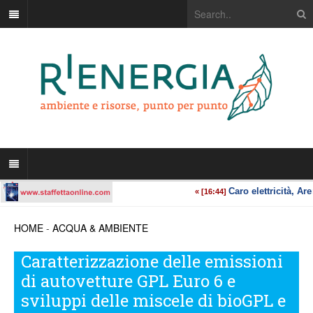
HOME
-
ACQUA & AMBIENTE
Caratterizzazione delle emissioni
di autovetture GPL Euro 6 e
sviluppi delle miscele di bioGPL e