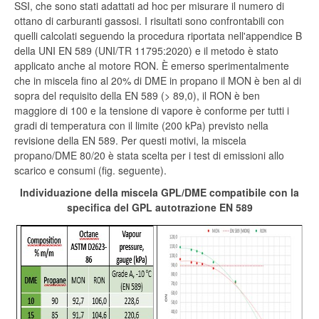
SSI, che sono stati adattati ad hoc per misurare il numero di
ottano di carburanti gassosi. I risultati sono confrontabili con
quelli calcolati seguendo la procedura riportata nell'appendice B
della UNI EN 589 (UNI/TR 11795:2020) e il metodo è stato
applicato anche al motore RON. È emerso sperimentalmente
che in miscela fino al 20% di DME in propano il MON è ben al di
sopra del requisito della EN 589 (> 89,0), il RON è ben
maggiore di 100 e la tensione di vapore è conforme per tutti i
gradi di temperatura con il limite (200 kPa) previsto nella
revisione della EN 589. Per questi motivi, la miscela
propano/DME 80/20 è stata scelta per i test di emissioni allo
scarico e consumi (fig. seguente).
Individuazione della miscela GPL/DME compatibile con la
specifica del GPL autotrazione EN 589