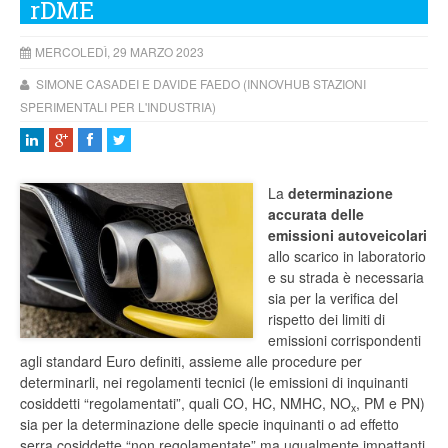
rDME
MERCOLEDÌ, 29 MARZO 2023
SIMONE CASADEI E DAVIDE FAEDO (INNOVHUB STAZIONI
SPERIMENTALI PER L'INDUSTRIA)
La
determinazione
accurata delle
emissioni autoveicolari
allo scarico in laboratorio
e su strada è necessaria
sia per la verifica del
rispetto dei limiti di
emissioni corrispondenti
agli standard Euro definiti, assieme alle procedure per
determinarli, nei regolamenti tecnici (le emissioni di inquinanti
cosiddetti “regolamentati”, quali CO, HC, NMHC, NO
, PM e PN)
x
sia per la determinazione delle specie inquinanti o ad effetto
serra cosiddette “non regolamentate” ma ugualmente impattanti