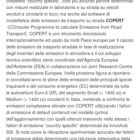
cosiddetti “
country specific
”, cioè più accurati perché determinati
con misure realizzate in laboratorio e su strada su veicoli
venduti e circolanti in loco) ma anche del software di
modellistica delle emissioni da trasporto su strada
COPERT
(COmputer Programme to calculate Emissions from Road
Transport). COPERT è uno strumento riconosciuto
internazionalmente ed usato da molti Paesi europei per il calcolo
delle emissioni da trasporto stradale in fase di realizzazione
degli inventari delle emissioni in atmosfera e il cui sviluppo
tecnico-scientifico viene coordinato dall’Agenzia Europea
dell’Ambiente (EEA) in collaborazione col Joint Research Centre
della Commissione Europea. Inella prossima figura si riportano
in tonnellate/anno le stime delle emissioni delle principali specie
inquinanti e del consumo energetico (EC) determinate da tutte
le autovetture Euro 6 GPL del segmento Small (< 1400 cc) e
Medium (> 1400 cc) circolanti in Italia, mettendo a confronto le
emissioni complessive stimate con COPERT utilizzando i fattori
di emissione di default contenuti nel modello (prima
dell’aggiornamento) con quelli ottenuti inserendo nello stesso i
fattori di emissione “
country specific
” determinati da Innovhub
SSI. Si nota come la rilevazione sperimentale accurata dei fattori
di emissione abbia determinato una riduzione sistematica della