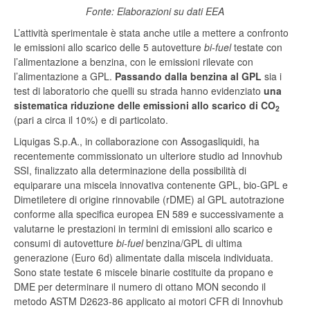
Fonte: Elaborazioni su dati EEA
L’attività sperimentale è stata anche utile a mettere a confronto
le emissioni allo scarico delle 5 autovetture
bi-fuel
testate con
l’alimentazione a benzina, con le emissioni rilevate con
l’alimentazione a GPL.
Passando dalla benzina al GPL
sia i
test di laboratorio che quelli su strada hanno evidenziato
una
sistematica riduzione delle emissioni allo scarico di CO
2
(pari a circa il 10%) e di particolato.
Liquigas S.p.A., in collaborazione con Assogasliquidi, ha
recentemente commissionato un ulteriore studio ad Innovhub
SSI, finalizzato alla determinazione della possibilità di
equiparare una miscela innovativa contenente GPL, bio-GPL e
Dimetiletere di origine rinnovabile (rDME) al GPL autotrazione
conforme alla specifica europea EN 589 e successivamente a
valutarne le prestazioni in termini di emissioni allo scarico e
consumi di autovetture
bi-fuel
benzina/GPL di ultima
generazione (Euro 6d) alimentate dalla miscela individuata.
Sono state testate 6 miscele binarie costituite da propano e
DME per determinare il numero di ottano MON secondo il
metodo ASTM D2623-86 applicato ai motori CFR di Innovhub