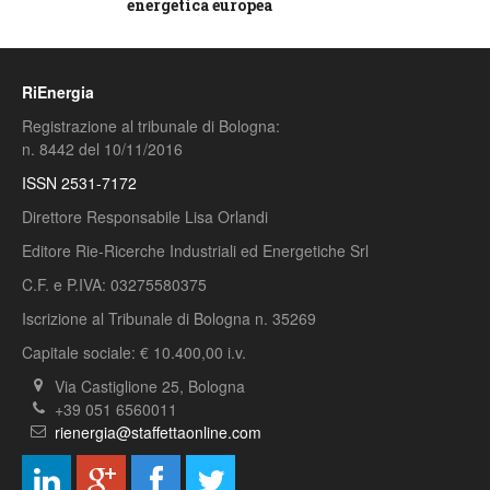
energetica europea
RiEnergia
Registrazione al tribunale di Bologna:
n. 8442 del 10/11/2016
ISSN 2531-7172
Direttore Responsabile Lisa Orlandi
Editore Rie-Ricerche Industriali ed Energetiche Srl
C.F. e P.IVA: 03275580375
Iscrizione al Tribunale di Bologna n. 35269
Capitale sociale: € 10.400,00 i.v.
Via Castiglione 25, Bologna
+39 051 6560011
rienergia@staffettaonline.com