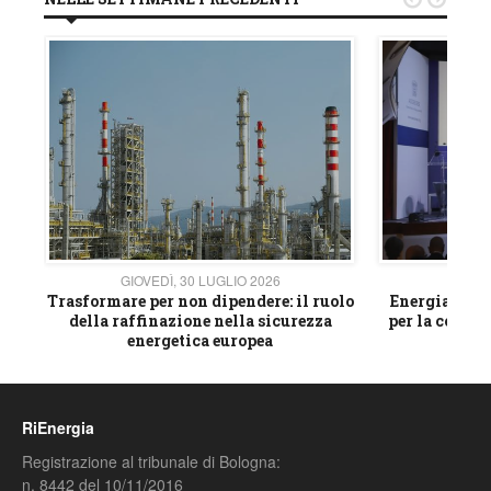
GIOVEDÌ, 30 LUGLIO 2026
GIOVE
ico
Trasformare per non dipendere: il ruolo
Energia e mat
della raffinazione nella sicurezza
per la compet
energetica europea
RiEnergia
Registrazione al tribunale di Bologna:
n. 8442 del 10/11/2016