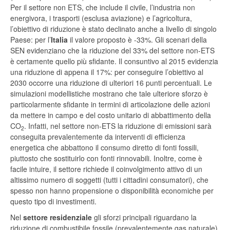
Per il settore non ETS, che include il civile, l’industria non
energivora, i trasporti (esclusa aviazione) e l’agricoltura,
l’obiettivo di riduzione è stato declinato anche a livello di singolo
Paese: per l’
Italia
il valore proposto è -33%. Gli scenari della
SEN evidenziano che la riduzione del 33% del settore non-ETS
è certamente quello più sfidante. Il consuntivo al 2015 evidenzia
una riduzione di appena il 17%: per conseguire l’obiettivo al
2030 occorre una riduzione di ulteriori 16 punti percentuali. Le
simulazioni modellistiche mostrano che tale ulteriore sforzo è
particolarmente sfidante in termini di articolazione delle azioni
da mettere in campo e del costo unitario di abbattimento della
CO
. Infatti, nel settore non-ETS la riduzione di emissioni sarà
2
conseguita prevalentemente da interventi di efficienza
energetica che abbattono il consumo diretto di fonti fossili,
piuttosto che sostituirlo con fonti rinnovabili. Inoltre, come è
facile intuire, il settore richiede il coinvolgimento attivo di un
altissimo numero di soggetti (tutti i cittadini consumatori), che
spesso non hanno propensione o disponibilità economiche per
questo tipo di investimenti.
Nel
settore residenziale
gli sforzi principali riguardano la
riduzione di combustibile fossile (prevalentemente gas naturale)