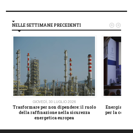
NELLE SETTIMANE PRECEDENTI


GIOVEDÌ, 30 LUGLIO 2026
GIOVE
ico
Trasformare per non dipendere: il ruolo
Energia e mat
della raffinazione nella sicurezza
per la compet
energetica europea