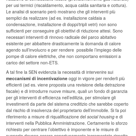
per usi termici (riscaldamento, acqua calda sanitaria e cottura).
Le analisi di scenario però mostrano che gli interventi più
semplici da realizzare (ad es. installazione caldaia a
condensazione, installazione di doppi/tripli vetri) non sono
sufficienti per conseguire gli obiettivi di riduzione attesi. Sono
necessari interventi di rinnovo radicale del parco abitativo
esistente per abbattere drasticamente la domanda di calore
agendo sull’involucro e per rendere possibile l’impiego delle
pompe di calore elettriche, che non comportano emissioni a
carico del settore non-ETS.
A tal fine la SEN evidenzia la necessità di intervenire sui
meccanismi di incentivazione
oggi in vigore per renderli più
efficienti (ad es. viene proposta una revisione della detrazione
fiscale) e di introdurre nuove misure, quali un fondo di garanzia
per gli interventi di efficienza nell’edilizia, per stimolare gli
investimenti da parte del sistema creditizio che sarebbe coperto
dal rischio di insolvenza del proprietario dell’immobile. Si fa poi
riferimento a misure di riqualificazione del
social housing
e di
interventi nella Pubblica Amministrazione. Certamente lo sforzo
richiesto per centrare l’obiettivo è imponente e le misure di
supporto devono essere opportunamente incrementate rispetto