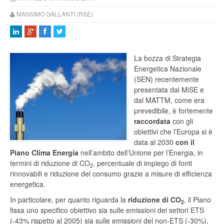
MASSIMO GALLANTI (RSE)
La bozza di Strategia
Energetica Nazionale
(SEN) recentemente
presentata dal MiSE e
dal MATTM, come era
prevedibile, è fortemente
raccordata
con gli
obiettivi che l’Europa si è
data al 2030
con il
Piano Clima Energia
nell’ambito dell’Unione per l’Energia, in
termini di riduzione di CO
, percentuale di impiego di fonti
2
rinnovabili e riduzione del consumo grazie a misure di efficienza
energetica.
In particolare, per quanto riguarda la
riduzione di CO
, il Piano
2
fissa uno specifico obiettivo sia sulle emissioni dei settori ETS
(-43% rispetto al 2005) sia sulle emissioni del non-ETS (-30%).