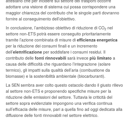
attestano che per incidere sul settore dei trasporti occorre
adottare una visione di sistema cui possa corrispondere una
maggior chiarezza del contributo che le singole parti dovranno
fornire al conseguimento dell’obiettivo.
In conclusione, l’ambizioso obiettivo di riduzione di CO
nel
2
settore non-ETS potrà essere conseguito prioritariamente
tramite l’azione combinata di misure di
efficienza energetica
per la riduzione dei consumi finali e un incremento
dell’
elettrificazione
per soddisfare i consumi residui. Il
contributo delle
fonti rinnovabili
sarà invece
più limitato
a
causa delle difficoltà che riguardano l’integrazione (solare
termico), gli impatti sulla qualità dell’aria (combustione da
biomasse) e la sostenibilità ambientale (biocarburanti).
La SEN sembra aver colto questo ostacolo dando il giusto rilievo
al settore non-ETS e proponendo specifiche misure per la
riduzione delle emissioni del settore. Tuttavia le criticità del
settore sopra evidenziate impongono una verifica continua
sull’efficacia delle misure, pari a quella fino ad oggi dedicata alla
diffusione delle fonti rinnovabili nel settore elettrico.