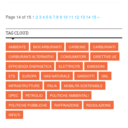
Page 14 of 15
1
2
3
4
5
6
7
8
9
10
11
12
13
14
15
»
TAG CLOUD
AMBIENTE
BIOCARBURANTI
CARBONE
CARBURANTI
CARBURANTI ALTERNATIVI
CONSUMATORI
DIRETTIVE UE
EFFICIENZA ENERGETICA
ELETTRICITÀ
EMISSIONI
ETS
EUROPA
GAS NATURALE
GASDOTTI
GNL
INFRASTRUTTURE
ITALIA
MOBILITÀ SOSTENIBILE
OPEC
PETROLIO
POLITICHE AMBIENTALI
POLITICHE PUBBLICHE
RAFFINAZIONE
REGOLAZIONE
RIFIUTI