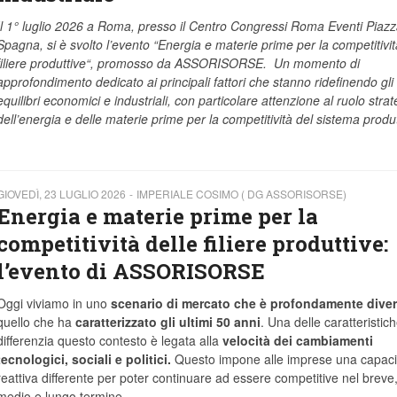
Il 1° luglio 2026 a Roma, presso il Centro Congressi Roma Eventi Piazz
Spagna, si è svolto l’evento “Energia e materie prime per la competitivit
filiere produttive“, promosso da ASSORISORSE. Un momento di
approfondimento dedicato ai principali fattori che stanno ridefinendo gli
equilibri economici e industriali, con particolare attenzione al ruolo strat
dell’energia e delle materie prime per la competitività del sistema produ
GIOVEDÌ, 23 LUGLIO 2026
IMPERIALE COSIMO ( DG ASSORISORSE)
Energia e materie prime per la
competitività delle filiere produttive:
l’evento di ASSORISORSE
Oggi viviamo in uno
scenario di mercato che è profondamente dive
quello che ha
caratterizzato gli ultimi 50 anni
. Una delle caratteristic
differenzia questo contesto è legata alla
velocità dei cambiamenti
tecnologici, sociali e politici.
Questo impone alle imprese una capaci
reattiva differente per poter continuare ad essere competitive nel breve
medio e lungo termine.