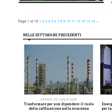
Page 1 of 15
1
2
3
4
5
6
7
8
9
10
11
12
13
14
15
»
NELLE SETTIMANE PRECEDENTI
26
GIOVEDÌ, 30 LUGLIO 2026
 strategico
Trasformare per non dipendere: il ruolo
Energ
della raffinazione nella sicurezza
per la