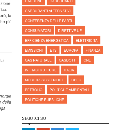
CARBONE
CARBURANTI
uzione.
rico.
CARBURANTI ALTERNATIVI
erò, la
CONFERENZA DELLE PARTI
he più
CONSUMATORI
DIRETTIVE UE
EFFICIENZA ENERGETICA
ELETTRICITÀ
EMISSIONI
ETS
EUROPA
FINANZA
E)
GAS NATURALE
GASDOTTI
GNL
INFRASTRUTTURE
ITALIA
MOBILITÀ SOSTENIBILE
OPEC
PETROLIO
POLITICHE AMBIENTALI
Energia
POLITICHE PUBBLICHE
o della
nga
SEGUICI SU