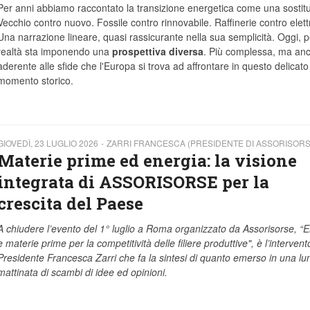
Per anni abbiamo raccontato la transizione energetica come una sostit
Vecchio contro nuovo. Fossile contro rinnovabile. Raffinerie contro elett
Una narrazione lineare, quasi rassicurante nella sua semplicità. Oggi, p
realtà sta imponendo una
prospettiva diversa
. Più complessa, ma anc
aderente alle sfide che l'Europa si trova ad affrontare in questo delicato
momento storico.
GIOVEDÌ, 23 LUGLIO 2026
ZARRI FRANCESCA (PRESIDENTE DI ASSORISORS
Materie prime ed energia: la visione
integrata di ASSORISORSE per la
crescita del Paese
A chiudere l’evento del 1° luglio a Roma organizzato da Assorisorse, “
e materie prime per la competitività delle filiere produttive", è l’intervent
Presidente Francesca Zarri che fa la sintesi di quanto emerso in una lu
mattinata di scambi di idee ed opinioni.