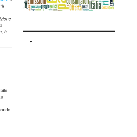
“Il
izione
do
e, è
bile.
za
econdo