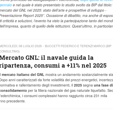
gennaio
e nel quale è stato presentato lo studio svolto da BIP dal titolo:
mercato del GNL nel 2025: stato dell’arte e prospettive di sviluppo -
Presentazione Report 2025”. Occasione di dibattito, ma anche di espos
di criticità e soluzioni, l’evento ha visto la partecipazione tanto del mon
dell’impresa, quanto di quello delle istituzioni. Quest’ultimo, in particolar
MERCOLEDÌ, 08 LUGLIO 2026
BUCCETTI FEDERICO E TERENZI MARCO (BIP
CONSULTING)
Mercato GNL: il navale guida la
ripartenza, consumi a +11% nel 2025
l
mercato italiano del GNL
mostra un andamento sostanzialmente sta
Dopo anni caratterizzati da forte volatilità dei prezzi energetici, incertez
normativa e rallentamento degli investimenti, il
2025
segna
una fase di
consolidamento
per la filiera nazionale del gas naturale liquefatto. S
-Federchimica, i consumi complessivi hanno raggiunto circa 231 mila
'anno precedente.