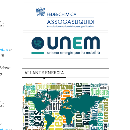
L:
o
embre
e
“Il
izione
ATLANTE ENERGIA
do
L:
o
embre
e