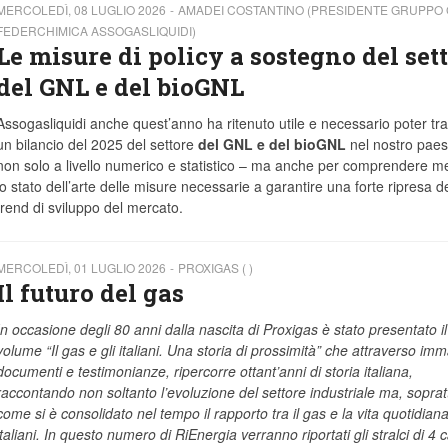
MERCOLEDÌ, 08 LUGLIO 2026
AMADEI COSTANTINO (PRESIDENTE GRUPPO
FEDERCHIMICA ASSOGASLIQUIDI)
Le misure di policy a sostegno del set
del GNL e del bioGNL
Assogasliquidi anche quest’anno ha ritenuto utile e necessario poter tra
un bilancio del 2025 del settore
del GNL e del bioGNL
nel nostro paes
non solo a livello numerico e statistico – ma anche per comprendere me
lo stato dell’arte delle misure necessarie a garantire una forte ripresa d
trend di sviluppo del mercato.
MERCOLEDÌ, 01 LUGLIO 2026
PROXIGAS ( )
Il futuro del gas
In occasione degli 80 anni dalla nascita di Proxigas è stato presentato il
volume “Il gas e gli italiani. Una storia di prossimità” che attraverso imm
documenti e testimonianze, ripercorre ottant’anni di storia italiana,
raccontando non soltanto l’evoluzione del settore industriale ma, sopratt
come si è consolidato nel tempo il rapporto tra il gas e la vita quotidiana
italiani. In questo numero di RiEnergia verranno riportati gli stralci di 4 c