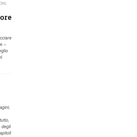
 GNL
tore
cciare
e –
glio
el
agini,
utto,
 degli
apitoli