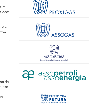
a di
à delle
egico
ttivo.
rso
da
he che
tà
,