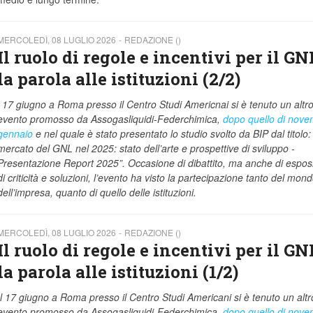
MERCOLEDÌ, 08 LUGLIO 2026
REDAZIONE ()
Il ruolo di regole e incentivi per il GN
la parola alle istituzioni (2/2)
l 17 giugno a Roma presso il Centro Studi Americnai si è tenuto un altr
evento promosso da Assogasliquidi-Federchimica,
dopo quello di nov
gennaio
e
nel quale è stato presentato lo studio svolto da BIP dal titolo:
mercato del GNL nel 2025: stato dell’arte e prospettive di sviluppo -
Presentazione Report 2025”. Occasione di dibattito, ma anche di espos
di criticità e soluzioni, l’evento ha visto la partecipazione tanto del mon
dell’impresa, quanto di quello delle istituzioni.
MERCOLEDÌ, 08 LUGLIO 2026
REDAZIONE ()
Il ruolo di regole e incentivi per il GN
la parola alle istituzioni (1/2)
Il 17 giugno a Roma presso il Centro Studi Americani si è tenuto un altr
evento promosso da Assogasliquidi-Federchimica,
dopo quello di nov