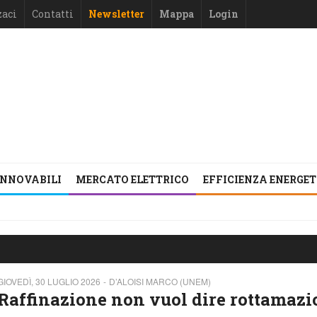
zaci
Contatti
Newsletter
Mappa
Login
INNOVABILI
MERCATO ELETTRICO
EFFICIENZA ENERGE
GIOVEDÌ, 30 LUGLIO 2026
D’ALOISI MARCO (UNEM)
Raffinazione non vuol dire rottamazi