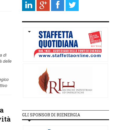
a di
à delle
egico
ttivo
la
GLI SPONSOR DI RIENERGIA
ità