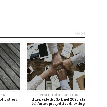


2026
MERCOLEDÌ, 08 LUGLIO 2026
otto stress
Il mercato del GNL nel 2025: stato
L'av
dell’arte e prospettive di sviluppo