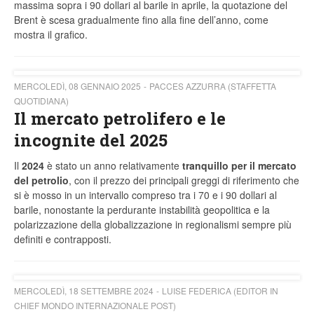
massima sopra i 90 dollari al barile in aprile, la quotazione del
Brent è scesa gradualmente fino alla fine dell’anno, come
mostra il grafico.
MERCOLEDÌ, 08 GENNAIO 2025
PACCES AZZURRA (STAFFETTA
QUOTIDIANA)
Il mercato petrolifero e le
incognite del 2025
Il
2024
è stato un anno relativamente
tranquillo per il mercato
del petrolio
, con il prezzo dei principali greggi di riferimento che
si è mosso in un intervallo compreso tra i 70 e i 90 dollari al
barile, nonostante la perdurante instabilità geopolitica e la
polarizzazione della globalizzazione in regionalismi sempre più
definiti e contrapposti.
MERCOLEDÌ, 18 SETTEMBRE 2024
LUISE FEDERICA (EDITOR IN
CHIEF MONDO INTERNAZIONALE POST)