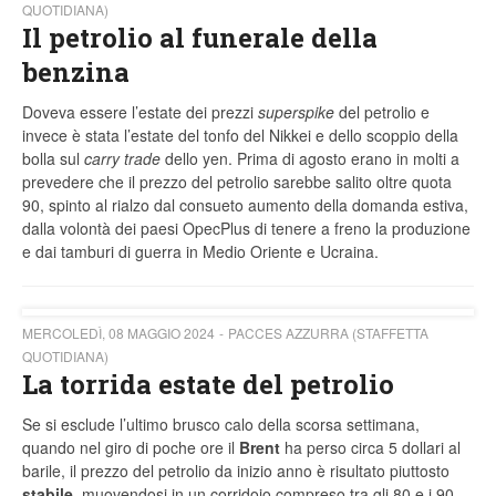
QUOTIDIANA)
Il petrolio al funerale della
benzina
Doveva essere l’estate dei prezzi
superspike
del petrolio e
invece è stata l’estate del tonfo del Nikkei e dello scoppio della
bolla sul
carry trade
dello yen. Prima di agosto erano in molti a
prevedere che il prezzo del petrolio sarebbe salito oltre quota
90, spinto al rialzo dal consueto aumento della domanda estiva,
dalla volontà dei paesi OpecPlus di tenere a freno la produzione
e dai tamburi di guerra in Medio Oriente e Ucraina.
MERCOLEDÌ, 08 MAGGIO 2024
PACCES AZZURRA (STAFFETTA
QUOTIDIANA)
La torrida estate del petrolio
Se si esclude l’ultimo brusco calo della scorsa settimana,
quando nel giro di poche ore il
Brent
ha perso circa 5 dollari al
barile, il prezzo del petrolio da inizio anno è risultato piuttosto
stabile,
muovendosi in un corridoio compreso tra gli 80 e i 90