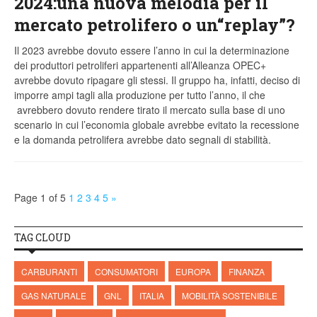
2024:una nuova melodia per il
mercato petrolifero o un“replay”?
Il 2023 avrebbe dovuto essere l’anno in cui la determinazione
dei produttori petroliferi appartenenti all’Alleanza OPEC+
avrebbe dovuto ripagare gli stessi. Il gruppo ha, infatti, deciso di
imporre ampi tagli alla produzione per tutto l’anno, il che
avrebbero dovuto rendere tirato il mercato sulla base di uno
scenario in cui l’economia globale avrebbe evitato la recessione
e la domanda petrolifera avrebbe dato segnali di stabilità.
Page 1 of 5
1
2
3
4
5
»
TAG CLOUD
CARBURANTI
CONSUMATORI
EUROPA
FINANZA
GAS NATURALE
GNL
ITALIA
MOBILITÀ SOSTENIBILE