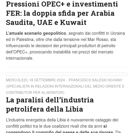
Pressioni OPEC+ e investimenti
FER: la doppia sfida per Arabia
Saudita, UAE e Kuwait
L’attuale scenario geopolitico
, segnato dai conflitti in Ucraina
ed in Palestina, oltre che dalla tensione nel Mar Rosso, sta
influenzando le decisioni dei principali produttori di petrolio
dell’OPEC+, provocando instabilità nei prezzi del mercato
internazionale.
MERCOLEDÌ, 18 SETTEMBRE 2024
FRANCESCO SALESIO SCHIAVI
(SPECIALISTA IN RELAZIONI INTERNAZIONALI DEL MEDIO ORIENTE E
CONTRIBUTOR PER AL-MONITOR)
La paralisi dell’industria
petrolifera della Libia
L’industria energetica della Libia è nuovamente ostaggio dei
conflitti politici tra le due coalizioni rivali che da anni
si
contendono il controllo del paese e delle sue risorse
. Da