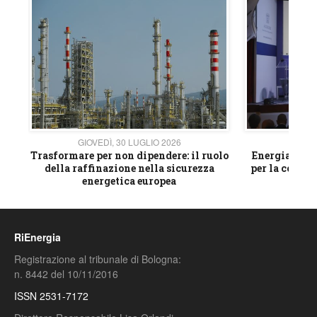
GIOVEDÌ, 30 LUGLIO 2026
GIOVE
ico
Trasformare per non dipendere: il ruolo
Energia e mat
della raffinazione nella sicurezza
per la compet
energetica europea
RiEnergia
Registrazione al tribunale di Bologna:
n. 8442 del 10/11/2016
ISSN 2531-7172