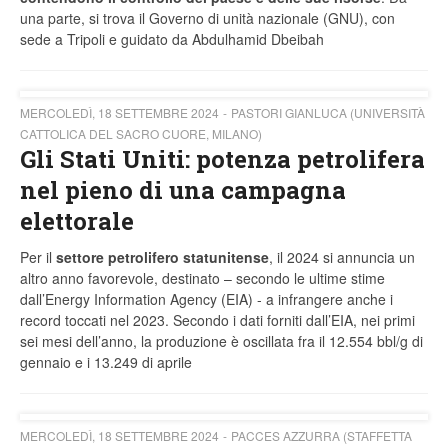
una parte, si trova il Governo di unità nazionale (GNU), con
sede a Tripoli e guidato da Abdulhamid Dbeibah
MERCOLEDÌ, 18 SETTEMBRE 2024
PASTORI GIANLUCA (UNIVERSITÀ
CATTOLICA DEL SACRO CUORE, MILANO)
Gli Stati Uniti: potenza petrolifera
nel pieno di una campagna
elettorale
Per il
settore petrolifero statunitense
, il 2024 si annuncia un
altro anno favorevole, destinato – secondo le ultime stime
dall’Energy Information Agency (EIA) - a infrangere anche i
record toccati nel 2023. Secondo i dati forniti dall’EIA, nei primi
sei mesi dell’anno, la produzione è oscillata fra il 12.554 bbl/g di
gennaio e i 13.249 di aprile
MERCOLEDÌ, 18 SETTEMBRE 2024
PACCES AZZURRA (STAFFETTA