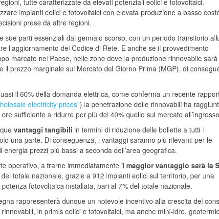
gioni, tutte caratterizzate da elevati potenziali eolici e fotovoltaici.
are impianti eolici e fotovoltaici con elevata produzione a basso costo
cisioni prese da altre regioni.
le sue parti essenziali dal gennaio scorso, con un periodo transitorio al
are l’aggiornamento del Codice di Rete. E anche se il provvedimento
oppo marcate nel Paese, nelle zone dove la produzione rinnovabile sarà
are il prezzo marginale sul Mercato del Giorno Prima (MGP), di conseg
quasi il 60% della domanda elettrica, come conferma un recente rappor
lesale electricity prices”
) la penetrazione delle rinnovabili ha raggiun
ore sufficiente a ridurre per più del 40% quello sul mercato all’ingrosso
nque
vantaggi tangibili
in termini di riduzione delle bollette a tutti i
lo una parte. Di conseguenza, i vantaggi saranno più rilevanti per le
ri di energia prezzi più bassi a seconda dell’area geografica.
te operativo, a trarne immediatamente il
maggior vantaggio sarà la Si
del totale nazionale, grazie a 912 impianti eolici sul territorio, per una
otenza fotovoltaica installata, pari al 7% del totale nazionale.
Sardegna rappresenterà dunque un notevole incentivo alla crescita del co
ti rinnovabili, in primis eolici e fotovoltaici, ma anche mini-idro, geotermic