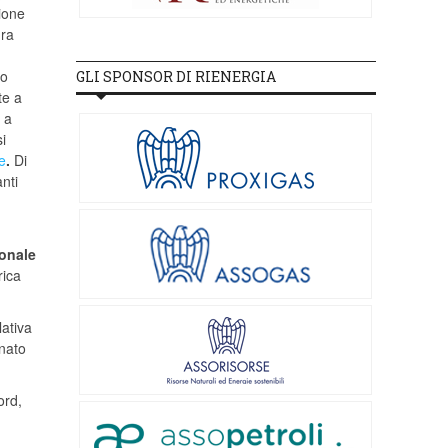
zione
ura
do
GLI SPONSOR DI RIENERGIA
te a
 a
si
e
.
Di
nti
onale
rica
lativa
inato
ord,