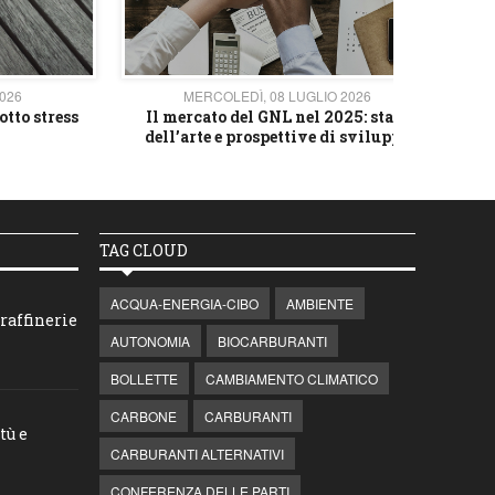
2026
MERCOLEDÌ, 08 LUGLIO 2026
otto stress
Il mercato del GNL nel 2025: stato
L'av
dell’arte e prospettive di sviluppo
TAG CLOUD
ACQUA-ENERGIA-CIBO
AMBIENTE
raffinerie
AUTONOMIA
BIOCARBURANTI
BOLLETTE
CAMBIAMENTO CLIMATICO
CARBONE
CARBURANTI
tù e
CARBURANTI ALTERNATIVI
CONFERENZA DELLE PARTI