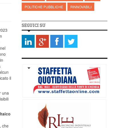
POLITICHE PUBBLICHE
RINNOVABILI
SEGUICI SU
 2023
on
e
 nel
sono
in
a
alcun
cato il
er una
ibili
ltaico
, che