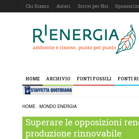
Chi Siamo
.Autori.
Scrivi per Noi
Sponsoriz
HOME
ARCHIVIO
FONTI FOSSILI
FONTI R
HOME
-
MONDO ENERGIA
Superare le opposizioni ren
produzione rinnovabile