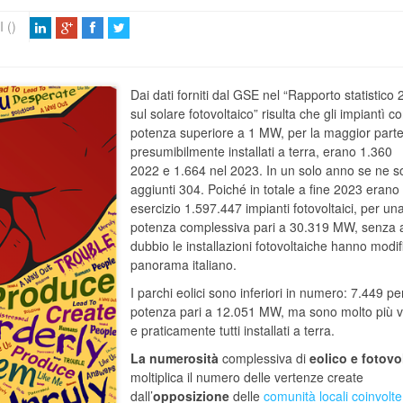
 ()
Dai dati forniti dal GSE nel “Rapporto statistico
sul solare fotovoltaico” risulta che gli impiantì c
potenza superiore a 1 MW, per la maggior part
presumibilmente installati a terra, erano 1.360
2022 e 1.664 nel 2023. In un solo anno se ne 
aggiunti 304. Poiché in totale a fine 2023 erano 
esercizio 1.597.447 impianti fotovoltaici, per un
potenza complessiva pari a 30.319 MW, senza 
dubbio le installazioni fotovoltaiche hanno modifi
panorama italiano.
I parchi eolici sono inferiori in numero: 7.449 p
potenza pari a 12.051 MW, ma sono molto più vis
e praticamente tutti installati a terra.
La numerosità
complessiva di
eolico e fotovo
moltiplica il numero delle vertenze create
dall’
opposizione
delle
comunità locali coinvolte