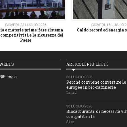
GIOVEDÌ, 23 LUGLIO 2026
GIOVEDÌ, 16 LUGLIO 
ia e materie prime: fare sistema
Caldo record ed energia s
 competitività e la sicurezza del
Paese
TWEETS
ARTICOLI PIÙ LETTI
RiEnergia
30 LUGLIO 2026
Perché conviene convertire le 
europee in bio-raffinerie
Lanza
30 LUGLIO 2026
Biocarburanti: di necessità vir
compatibilità
Sileo