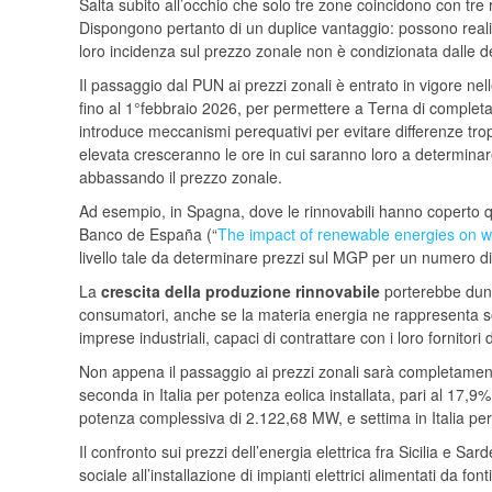
Salta subito all’occhio che solo tre zone coincidono con tre re
Dispongono pertanto di un duplice vantaggio: possono realizz
loro incidenza sul prezzo zonale non è condizionata dalle de
Il passaggio dal PUN ai prezzi zonali è entrato in vigore nel
fino al 1°febbraio 2026, per permettere a Terna di complet
introduce meccanismi perequativi per evitare differenze tr
elevata cresceranno le ore in cui saranno loro a determin
abbassando il prezzo zonale.
Ad esempio, in Spagna, dove le rinnovabili hanno coperto 
Banco de España (“
The impact of renewable energies on who
livello tale da determinare prezzi sul MGP per un numero di 
La
crescita della produzione rinnovabile
porterebbe du
consumatori, anche se la materia energia ne rappresenta so
imprese industriali, capaci di contrattare con i loro fornito
Non appena il passaggio ai prezzi zonali sarà completamen
seconda in Italia per potenza eolica installata, pari al 17,9% 
potenza complessiva di 2.122,68 MW, e settima in Italia per p
Il confronto sui prezzi dell’energia elettrica fra Sicilia e 
sociale all’installazione di impianti elettrici alimentati da fon