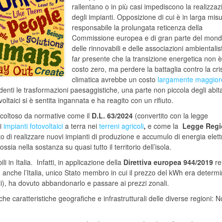
rallentano o in più casi impediscono la realizza
degli impianti. Opposizione di cui è in larga mis
responsabile la prolungata reticenza della
Commissione europea e di gran parte del mon
delle rinnovabili e delle associazioni ambientalis
far presente che la transizione energetica non è
costo zero, ma perdere la battaglia contro la cri
climatica avrebbe un costo
largamente maggior
nti le trasformazioni paesaggistiche, una parte non piccola degli abita
ovoltaici si è sentita ingannata e ha reagito con un rifiuto.
fficoltoso da normative come il
D.L. 63/2024
(convertito con la legge
di
impianti fotovoltaici
a terra nei
terreni agricoli
,
e come la
Legge Regi
eto di realizzare nuovi impianti di produzione e accumulo di energia elett
sia nella sostanza su quasi tutto il territorio dell’isola.
i in Italia. Infatti, in applicazione della
Direttiva europea 944/2019
re
, anche l’Italia, unico Stato membro in cui il prezzo del kWh era determ
li), ha dovuto abbandonarlo e passare ai prezzi zonali.
che caratteristiche geografiche e infrastrutturali delle diverse regioni: N