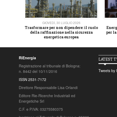
26
GIOVEDÌ, 30 LUGLIO 2026
 strategico
Trasformare per non dipendere: il ruolo
Energ
della raffinazione nella sicurezza
per la
energetica europea
RiEnergia
LATEST 
Registrazione al tribunale di Bologna:
Tweets by 
n. 8442 del 10/11/2016
ISSN 2531-7172
Direttore Responsabile Lisa Orlandi
Editore Rie-Ricerche Industriali ed
Energetiche Srl
C.F. e P.IVA: 03275580375