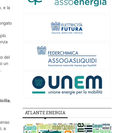
, e la
lungato
 più
uenza
to del
to un
.
cilia
,
ATLANTE ENERGIA
nsenso
i, a