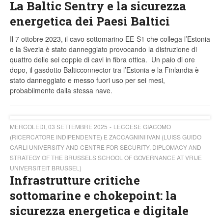
La Baltic Sentry e la sicurezza
energetica dei Paesi Baltici
Il 7 ottobre 2023, il cavo sottomarino EE-S1 che collega l’Estonia
e la Svezia è stato danneggiato provocando la distruzione di
quattro delle sei coppie di cavi in fibra ottica. Un paio di ore
dopo, il gasdotto Balticconnector tra l’Estonia e la Finlandia è
stato danneggiato e messo fuori uso per sei mesi,
probabilmente dalla stessa nave.
MERCOLEDÌ, 03 SETTEMBRE 2025
LECCESE GIACOMO
(RICERCATORE INDIPENDENTE) E ZACCAGNINI IVAN (LUISS GUIDO
CARLI UNIVERSITY AND CENTRE FOR SECURITY, DIPLOMACY AND
STRATEGY OF THE BRUSSELS SCHOOL OF GOVERNANCE AT VRIJE
UNIVERSITEIT BRUSSEL)
Infrastrutture critiche
sottomarine e chokepoint: la
sicurezza energetica e digitale