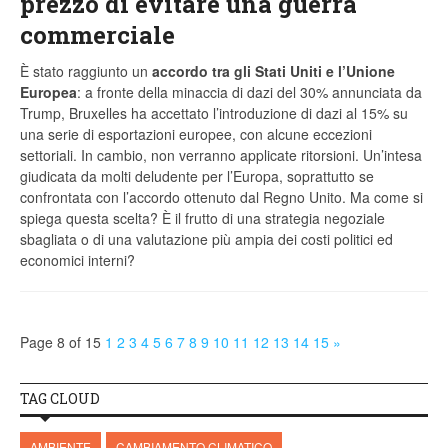
prezzo di evitare una guerra
commerciale
È stato raggiunto un
accordo tra gli Stati Uniti e l’Unione
Europea
: a fronte della minaccia di dazi del 30% annunciata da
Trump, Bruxelles ha accettato l’introduzione di dazi al 15% su
una serie di esportazioni europee, con alcune eccezioni
settoriali. In cambio, non verranno applicate ritorsioni. Un’intesa
giudicata da molti deludente per l’Europa, soprattutto se
confrontata con l’accordo ottenuto dal Regno Unito. Ma come si
spiega questa scelta? È il frutto di una strategia negoziale
sbagliata o di una valutazione più ampia dei costi politici ed
economici interni?
Page 8 of 15
1
2
3
4
5
6
7
8
9
10
11
12
13
14
15
»
TAG CLOUD
AMBIENTE
CAMBIAMENTO CLIMATICO