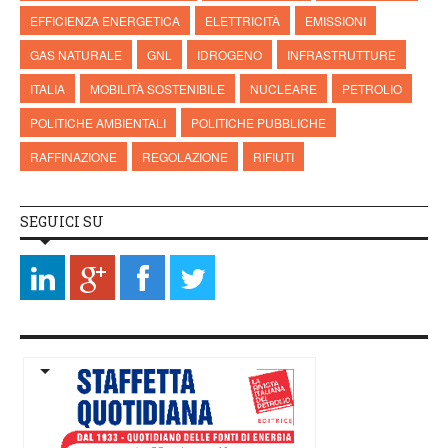
EFFICIENZA ENERGETICA
ELETTRICITÀ
EMISSIONI
GAS NATURALE
GNL
IDROGENO
INFRASTRUTTURE
ITALIA
MOBILITÀ SOSTENIBILE
NUCLEARE
PETROLIO
POLITICHE AMBIENTALI
POLITICHE PUBBLICHE
RAFFINAZIONE
REGOLAZIONE
RIFIUTI
SEGUICI SU