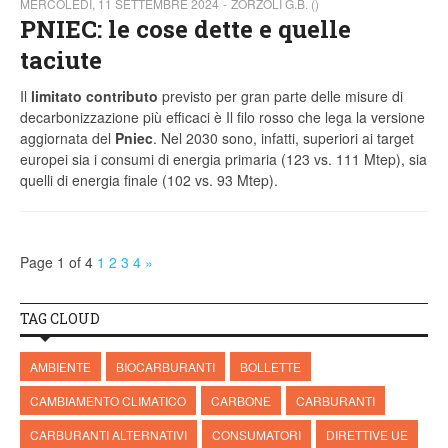
MERCOLEDÌ, 11 SETTEMBRE 2024
ZORZOLI G.B. ()
PNIEC: le cose dette e quelle
taciute
Il
limitato contributo
previsto per gran parte delle misure di
decarbonizzazione più efficaci è Il filo rosso che lega la versione
aggiornata del
Pniec
. Nel 2030 sono, infatti, superiori ai target
europei sia i consumi di energia primaria (123 vs. 111 Mtep), sia
quelli di energia finale (102 vs. 93 Mtep).
Page 1 of 4
1
2
3
4
»
TAG CLOUD
AMBIENTE
BIOCARBURANTI
BOLLETTE
CAMBIAMENTO CLIMATICO
CARBONE
CARBURANTI
CARBURANTI ALTERNATIVI
CONSUMATORI
DIRETTIVE UE