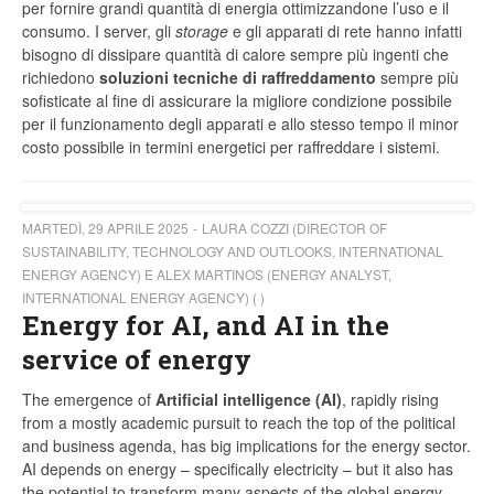
per fornire grandi quantità di energia ottimizzandone l’uso e il
consumo. I server, gli
storage
e gli apparati di rete hanno infatti
bisogno di dissipare quantità di calore sempre più ingenti che
richiedono
soluzioni tecniche di raffreddamento
sempre più
sofisticate al fine di assicurare la migliore condizione possibile
per il funzionamento degli apparati e allo stesso tempo il minor
costo possibile in termini energetici per raffreddare i sistemi.
MARTEDÌ, 29 APRILE 2025
LAURA COZZI (DIRECTOR OF
SUSTAINABILITY, TECHNOLOGY AND OUTLOOKS, INTERNATIONAL
ENERGY AGENCY) E ALEX MARTINOS (ENERGY ANALYST,
INTERNATIONAL ENERGY AGENCY) ( )
Energy for AI, and AI in the
service of energy
The emergence of
Artificial intelligence (AI)
, rapidly rising
from a mostly academic pursuit to reach the top of the political
and business agenda, has big implications for the energy sector.
AI depends on energy – specifically electricity – but it also has
the potential to transform many aspects of the global energy