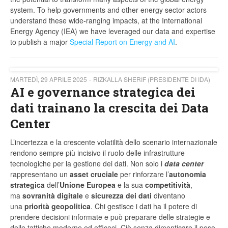
system. To help governments and other energy sector actors
understand these wide-ranging impacts, at the International
Energy Agency (IEA) we have leveraged our data and expertise
to publish a major
Special Report on Energy and AI
.
MARTEDÌ, 29 APRILE 2025
RIZKALLA SHERIF (PRESIDENTE DI IDA)
AI e governance strategica dei
dati trainano la crescita dei Data
Center
L’incertezza e la crescente volatilità dello scenario internazionale
rendono sempre più incisivo il ruolo delle infrastrutture
tecnologiche per la gestione dei dati. Non solo i
data center
rappresentano un
asset cruciale
per rinforzare l’
autonomia
strategica
dell’
Unione Europea
e la sua
competitività
,
ma
sovranità digitale
e
sicurezza dei dati
diventano
una
priorità geopolitica
. Chi gestisce i dati ha il potere di
prendere decisioni informate e può preparare delle strategie e
delle tattiche moderne ed efficaci. Ciò senza dimenticare il peso