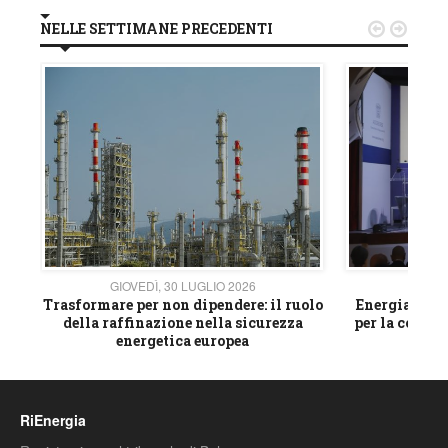
NELLE SETTIMANE PRECEDENTI


GIOVEDÌ, 30 LUGLIO 2026
GIOVE
ico
Trasformare per non dipendere: il ruolo
Energia e mat
della raffinazione nella sicurezza
per la compet
energetica europea
RiEnergia