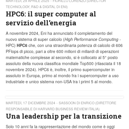
MARTEDÌ, 29 APRILE 2025
FIORILLO LORENZO (DIRECTOR
TECHNOLOGY, R&D & DIGITAL DI ENI)
HPC6: il super computer al
servizio dell’energia
A novembre 2024, Eni ha annunciato il completamento del
nuovo sistema di super calcolo (
High Performance Computing
-
HPC)
HPC6
che, con una straordinaria potenza di calcolo di 606
PFlops di picco, pari a oltre 600 milioni di miliardi di operazioni
matematiche complesse al secondo, si è collocato al 5° posto
assoluto della nuova classifica mondiale Top500 (rilasciata il 18
novembre 2024). HPC6 è, inoltre, il primo supercomputer in
assoluto in Europa, primo al mondo fra i supercomputer a uso
industriale e unico sistema non-USA tra i primi 5 al mondo.
MARTEDÌ, 17 DICEMBRE 2024
SASSOON DI ENRICO (DIRETTORE
RESPONSABILE DI HARVARD BUSINESS REVIEW ITALIA)
Una leadership per la transizione
Solo 10 anni fa la rappresentazione del mondo come è oggi