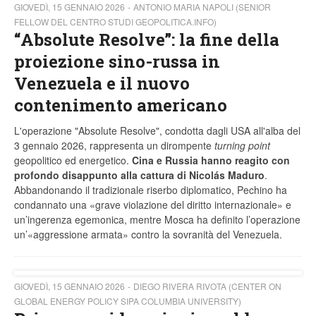
GIOVEDÌ, 15 GENNAIO 2026
ANTONIO MARIA NAPOLI (SENIOR
FELLOW DEL CENTRO STUDI GEOPOLITICA.INFO)
“Absolute Resolve”: la fine della
proiezione sino-russa in
Venezuela e il nuovo
contenimento americano
L'operazione "Absolute Resolve", condotta dagli USA all'alba del
3 gennaio 2026, rappresenta un dirompente
turning point
geopolitico ed energetico.
Cina e Russia hanno reagito con
profondo disappunto alla cattura di Nicolás Maduro
.
Abbandonando il tradizionale riserbo diplomatico, Pechino ha
condannato una «grave violazione del diritto internazionale» e
un’ingerenza egemonica, mentre Mosca ha definito l’operazione
un’«aggressione armata» contro la sovranità del Venezuela.
GIOVEDÌ, 15 GENNAIO 2026
DIEGO RIVERA RIVOTA (CENTER ON
GLOBAL ENERGY POLICY SIPA COLUMBIA UNIVERSITY)