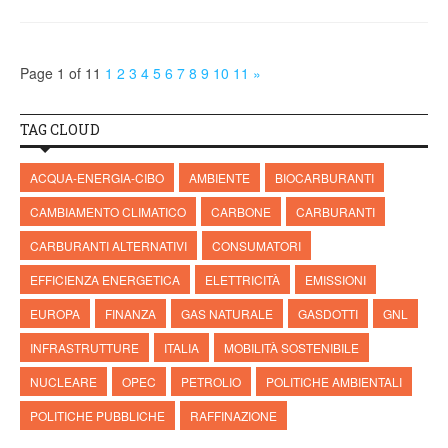
Page 1 of 11
1
2
3
4
5
6
7
8
9
10
11
»
TAG CLOUD
ACQUA-ENERGIA-CIBO
AMBIENTE
BIOCARBURANTI
CAMBIAMENTO CLIMATICO
CARBONE
CARBURANTI
CARBURANTI ALTERNATIVI
CONSUMATORI
EFFICIENZA ENERGETICA
ELETTRICITÀ
EMISSIONI
EUROPA
FINANZA
GAS NATURALE
GASDOTTI
GNL
INFRASTRUTTURE
ITALIA
MOBILITÀ SOSTENIBILE
NUCLEARE
OPEC
PETROLIO
POLITICHE AMBIENTALI
POLITICHE PUBBLICHE
RAFFINAZIONE