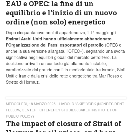
EAU e OPEC: la fine di un
equilibrio e l’inizio di un nuovo
ordine (non solo) energetico
Dopo cinquantanove anni di appartenenza, il 1° maggio
gli
Emirati Arabi Uniti hanno ufficialmente abbandonato
l’Organizzazione dei Paesi esportatori di petrolio
(OPEC e
anche la sua versione allargata, l’OPEC+), segnando una svolta
significativa negli equilibri globali del mercato petrolifero. La
decisione arriva in un contesto già altamente instabile,
caratterizzato dal grande conflitto mediorientale tra Israele, Stati
Uniti e Iran e dalla crisi delle rotte energetiche tra Mar Rosso e
Stretto di Hormuz.
MERCOLEDÌ, 18 MARZO 2026
HAROLD “SKIP” YORK (NONRESIDENT
FELLOW, CENTER FOR ENERGY STUDIES, BAKER INSTITUTE FOR
PUBLIC POLICY)
The impact of closure of Strait of