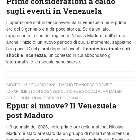
Prime considerazioni a caldo
sugli eventi in Venezuela
L'operazione statunitense avvenuta in Venezuela nelle prime
ore del 3 gennaio è a dir poco storica. Se da un lato,
rappresenta la fine del regime di Nicolás Maduro, dall'altro è
anche l'inizio di un nuovo periodo di cui, al momento, sappiamo
ben poco. Dieci giorni dopo tali eventi, il
contesto attuale è di
shock e incertezza
, un contesto in cui abbondano gli
interrogativi e le risposte sono scarse.
GIOVEDÌ, 15 GENNAIO 2026
RAGNO FRANCESCO DAVIDE
(DIPARTIMENTO DI SCIENZE POLITICHE E SOCIALI ALMA MATER
STUDIORUM - UNIVERSITÀ DI BOLOGNA)
Eppur si muove? Il Venezuela
post Maduro
Il 3 gennaio del 2026, nelle prime ore della mattina, Nicolás
Maduro è stato arrestato da un gruppo di militari statunitensi e
immediatamente trasferito nella casa circondariale di Brooklyn