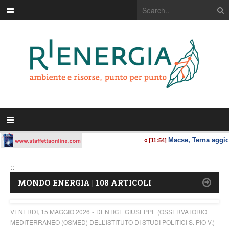
::
MONDO ENERGIA | 108 ARTICOLI
VENERDÌ, 15 MAGGIO 2026
DENTICE GIUSEPPE (OSSERVATORIO
MEDITERRANEO (OSMED) DELL’ISTITUTO DI STUDI POLITICI S. PIO V.)