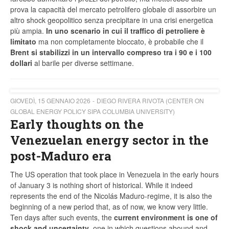
prova la capacità del mercato petrolifero globale di assorbire un
altro shock geopolitico senza precipitare in una crisi energetica
più ampia.
In uno scenario in cui il traffico di petroliere è
limitato
ma non completamente bloccato, è probabile che il
Brent si stabilizzi in un intervallo compreso tra i 90 e i 100
dollari
al barile per diverse settimane.
GIOVEDÌ, 15 GENNAIO 2026
DIEGO RIVERA RIVOTA (CENTER ON
GLOBAL ENERGY POLICY SIPA COLUMBIA UNIVERSITY)
Early thoughts on the
Venezuelan energy sector in the
post-Maduro era
The US operation that took place in Venezuela in the early hours
of January 3 is nothing short of historical. While it indeed
represents the end of the Nicolás Maduro-regime, it is also the
beginning of a new period that, as of now, we know very little.
Ten days after such events, the
current environment is one of
shock and uncertainty
, one in which questions abound and