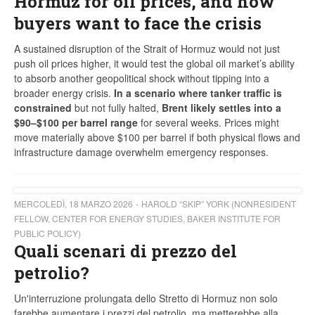
Hormuz for oil prices, and how
buyers want to face the crisis
A sustained disruption of the Strait of Hormuz would not just
push oil prices higher, it would test the global oil market’s ability
to absorb another geopolitical shock without tipping into a
broader energy crisis.
In a scenario where tanker traffic is
constrained
but not fully halted,
Brent likely settles into a
$90–$100 per barrel range
for several weeks. Prices might
move materially above $100 per barrel if both physical flows and
infrastructure damage overwhelm emergency responses.
MERCOLEDÌ, 18 MARZO 2026
HAROLD “SKIP” YORK (NONRESIDENT
FELLOW, CENTER FOR ENERGY STUDIES, BAKER INSTITUTE FOR
PUBLIC POLICY)
Quali scenari di prezzo del
petrolio?
Un'interruzione prolungata dello Stretto di Hormuz non solo
farebbe aumentare i prezzi del petrolio, ma metterebbe alla