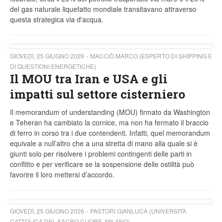
del gas naturale liquefatto mondiale transitavano attraverso
questa strategica via d'acqua.
GIOVEDÌ, 25 GIUGNO 2026
MACCIÒ MARCO (ESPERTO DI SHIPPING E
DI QUESTIONI ENERGETICHE)
Il MOU tra Iran e USA e gli
impatti sul settore cisterniero
Il memorandum of understanding (MOU) firmato da Washington
e Teheran ha cambiato la cornice, ma non ha fermato il braccio
di ferro in corso tra i due contendenti. Infatti, quel memorandum
equivale a null’altro che a una stretta di mano alla quale si è
giunti solo per risolvere i problemi contingenti delle parti in
conflitto e per verificare se la sospensione delle ostilità può
favorire il loro mettersi d’accordo.
GIOVEDÌ, 25 GIUGNO 2026
PASTORI GIANLUCA (UNIVERSITÀ
CATTOLICA DEL SACRO CUORE, MILANO)