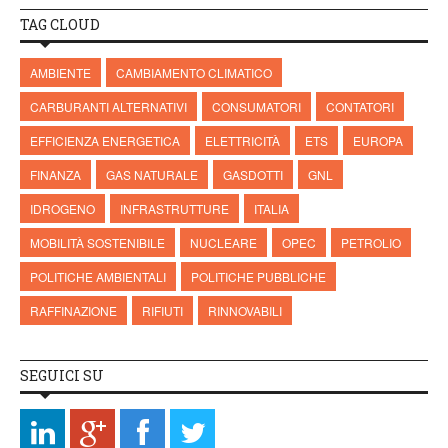
TAG CLOUD
AMBIENTE
CAMBIAMENTO CLIMATICO
CARBURANTI ALTERNATIVI
CONSUMATORI
CONTATORI
EFFICIENZA ENERGETICA
ELETTRICITÀ
ETS
EUROPA
FINANZA
GAS NATURALE
GASDOTTI
GNL
IDROGENO
INFRASTRUTTURE
ITALIA
MOBILITÀ SOSTENIBILE
NUCLEARE
OPEC
PETROLIO
POLITICHE AMBIENTALI
POLITICHE PUBBLICHE
RAFFINAZIONE
RIFIUTI
RINNOVABILI
SEGUICI SU