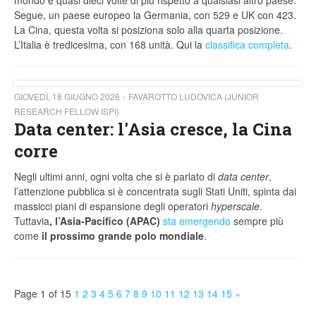
mondo e quasi dieci volte di più rispetto a qualsiasi altro paese.
Segue, un paese europeo la Germania, con 529 e UK con 423.
La Cina, questa volta si posiziona solo alla quarta posizione.
L’Italia è tredicesima, con 168 unità. Qui la
classifica completa
.
GIOVEDÌ, 18 GIUGNO 2026
FAVAROTTO LUDOVICA (JUNIOR
RESEARCH FELLOW ISPI)
Data center: l'Asia cresce, la Cina
corre
Negli ultimi anni, ogni volta che si è parlato di
data center
,
l’attenzione pubblica si è concentrata sugli Stati Uniti, spinta dai
massicci piani di espansione degli operatori
hyperscale
.
Tuttavia
, l’Asia-Pacifico (APAC)
sta emergendo
sempre più
come
il prossimo grande polo mondiale
.
Page 1 of 15
1
2
3
4
5
6
7
8
9
10
11
12
13
14
15
»