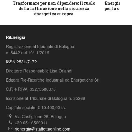
ico
Trasformare per non dipendere: il ruolo
Energia e mat
della raffinazione nella sicurezza
per la compet
energetica europea
RiEnergia
Registrazione al tribunale di Bologna:
n. 8442 del 10/11/2016
ISSN 2531-7172
Direttore Responsabile Lisa Orlandi
Editore Rie-Ricerche Industriali ed Energetiche Srl
C.F. e P.IVA: 03275580375
Iscrizione al Tribunale di Bologna n. 35269
Capitale sociale: € 10.400,00 i.v.
Via Castiglione 25, Bologna
+39 051 6560011
rienergia@staffettaonline.com