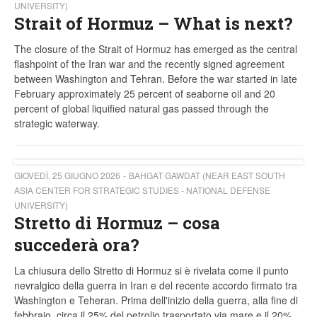
UNIVERSITY)
Strait of Hormuz – What is next?
The closure of the Strait of Hormuz has emerged as the central
flashpoint of the Iran war and the recently signed agreement
between Washington and Tehran. Before the war started in late
February approximately 25 percent of seaborne oil and 20
percent of global liquified natural gas passed through the
strategic waterway.
GIOVEDÌ, 25 GIUGNO 2026
BAHGAT GAWDAT (NEAR EAST SOUTH
ASIA CENTER FOR STRATEGIC STUDIES - NATIONAL DEFENSE
UNIVERSITY)
Stretto di Hormuz – cosa
succederà ora?
La chiusura dello Stretto di Hormuz si è rivelata come il punto
nevralgico della guerra in Iran e del recente accordo firmato tra
Washington e Teheran. Prima dell'inizio della guerra, alla fine di
febbraio, circa il 25% del petrolio trasportato via mare e il 20%