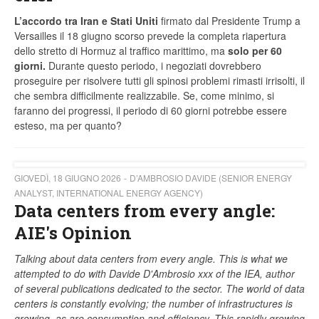
L’accordo tra Iran e Stati Uniti
firmato dal Presidente Trump a
Versailles il 18 giugno scorso prevede la completa riapertura
dello stretto di Hormuz al traffico marittimo, ma
solo per 60
giorni.
Durante questo periodo, i negoziati dovrebbero
proseguire per risolvere tutti gli spinosi problemi rimasti irrisolti, il
che sembra difficilmente realizzabile. Se, come minimo, si
faranno dei progressi, il periodo di 60 giorni potrebbe essere
esteso, ma per quanto?
GIOVEDÌ, 18 GIUGNO 2026
D’AMBROSIO DAVIDE (SENIOR ENERGY
ANALYST, INTERNATIONAL ENERGY AGENCY)
Data centers from every angle:
AIE's Opinion
Talking about data centers from every angle. This is what we
attempted to do with Davide D'Ambrosio xxx of the IEA, author
of several publications dedicated to the sector. The world of data
centers is constantly evolving; the number of infrastructures is
growing, as are consumption and efficiency. This rapidly growing