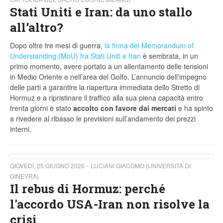
Stati Uniti e Iran: da uno stallo
all’altro?
Dopo oltre tre mesi di guerra,
la firma del Memorandum of
Understanding (MoU) fra Stati Uniti e Iran
è sembrata, in un
primo momento, avere portato a un allentamento delle tensioni
in Medio Oriente e nell’area del Golfo. L’annuncio dell’impegno
delle parti a garantire la riapertura immediata dello Stretto di
Hormuz e a ripristinare il traffico alla sua piena capacità entro
trenta giorni è stato
accolto con favore dai mercati
e ha spinto
a rivedere al ribasso le previsioni sull’andamento dei prezzi
interni.
GIOVEDÌ, 25 GIUGNO 2026
LUCIANI GIACOMO (UNIVERSITÀ DI
GINEVRA)
Il rebus di Hormuz: perché
l'accordo USA-Iran non risolve la
crisi