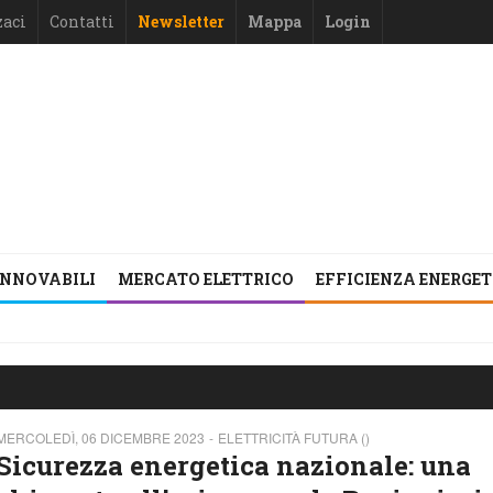
zaci
Contatti
Newsletter
Mappa
Login
INNOVABILI
MERCATO ELETTRICO
EFFICIENZA ENERGE
MERCOLEDÌ, 06 DICEMBRE 2023
ELETTRICITÀ FUTURA ()
Sicurezza energetica nazionale: una