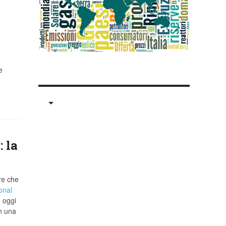
e
: la
re che
onal
 oggi
n una