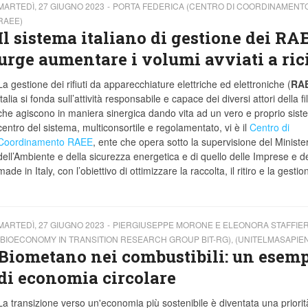
MARTEDÌ, 27 GIUGNO 2023
PORTA FEDERICA (CENTRO DI COORDINAMENT
RAEE)
Il sistema italiano di gestione dei RA
urge aumentare i volumi avviati a ric
La gestione dei rifiuti da apparecchiature elettriche ed elettroniche (
RA
Italia si fonda sull’attività responsabile e capace dei diversi attori della fil
che agiscono in maniera sinergica dando vita ad un vero e proprio sist
centro del sistema, multiconsortile e regolamentato, vi è il
Centro di
Coordinamento RAEE
, ente che opera sotto la supervisione del Ministe
dell’Ambiente e della sicurezza energetica e di quello delle Imprese e d
made in Italy, con l’obiettivo di ottimizzare la raccolta, il ritiro e la gestio
MARTEDÌ, 27 GIUGNO 2023
PIERGIUSEPPE MORONE E ELEONORA STAFFIER
(BIOECONOMY IN TRANSITION RESEARCH GROUP BIT-RG), (UNITELMASAPIENZ
Biometano nei combustibili: un esem
di economia circolare
La transizione verso un'economia più sostenibile è diventata una priorit