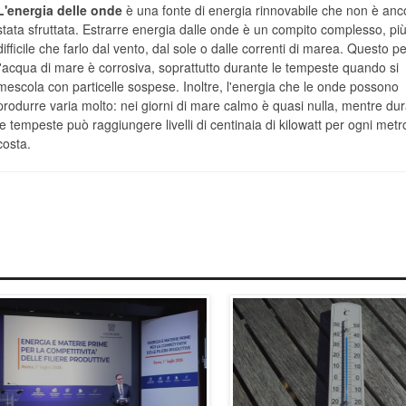
L'energia delle onde
è una fonte di energia rinnovabile che non è anc
stata sfruttata. Estrarre energia dalle onde è un compito complesso, pi
difficile che farlo dal vento, dal sole o dalle correnti di marea. Questo p
l'acqua di mare è corrosiva, soprattutto durante le tempeste quando si
mescola con particelle sospese. Inoltre, l'energia che le onde possono
produrre varia molto: nei giorni di mare calmo è quasi nulla, mentre du
le tempeste può raggiungere livelli di centinaia di kilowatt per ogni metr
costa.