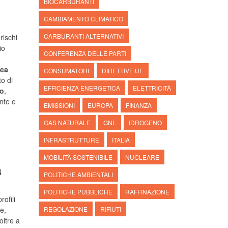
BIOCARBURANTI
CAMBIAMENTO CLIMATICO
CARBURANTI ALTERNATIVI
rischi
io
CONFERENZA DELLE PARTI
ea
CONSUMATORI
DIRETTIVE UE
to di
EFFICIENZA ENERGETICA
ELETTRICITÀ
o
,
ente e
EMISSIONI
EUROPA
FINANZA
GAS NATURALE
GNL
IDROGENO
INFRASTRUTTURE
ITALIA
MOBILITÀ SOSTENIBILE
NUCLEARE
a
POLITICHE AMBIENTALI
POLITICHE PUBBLICHE
RAFFINAZIONE
ofili
he,
REGOLAZIONE
RIFIUTI
oltre a