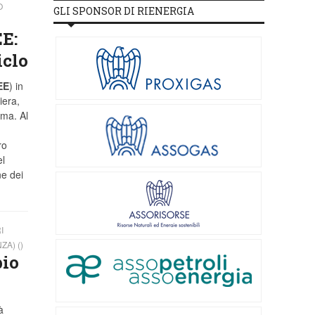
O
GLI SPONSOR DI RIENERGIA
EE:
iclo
EE
) in
iera,
ema. Al
ro
el
ne dei
I
A) ()
pio
à