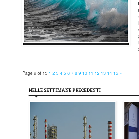
Page 9 of 15
1
2
3
4
5
6
7
8
9
10
11
12
13
14
15
»
NELLE SETTIMANE PRECEDENTI