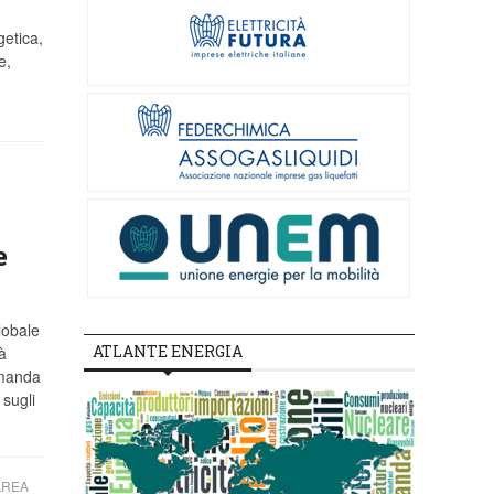
getica,
e,
e
lobale
ATLANTE ENERGIA
à
omanda
 sugli
AREA