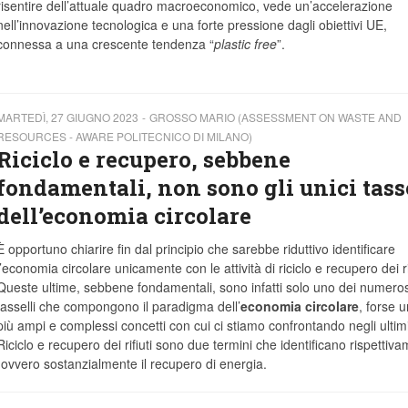
risentire dell’attuale quadro macroeconomico, vede un’accelerazione
nell’innovazione tecnologica e una forte pressione dagli obiettivi UE,
connessa a una crescente tendenza “
plastic free
”.
MARTEDÌ, 27 GIUGNO 2023
GROSSO MARIO (ASSESSMENT ON WASTE AND
RESOURCES - AWARE POLITECNICO DI MILANO)
Riciclo e recupero, sebbene
fondamentali, non sono gli unici tass
dell’economia circolare
È opportuno chiarire fin dal principio che sarebbe riduttivo identificare
l’economia circolare unicamente con le attività di riciclo e recupero dei rif
Queste ultime, sebbene fondamentali, sono infatti solo uno dei numeros
tasselli che compongono il paradigma dell’
economia circolare
, forse 
più ampi e complessi concetti con cui ci stiamo confrontando negli ultimi
Riciclo e recupero dei rifiuti sono due termini che identificano rispettiv
o”, ovvero sostanzialmente il recupero di energia.