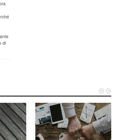
ora
ù
erché
rante
o di

