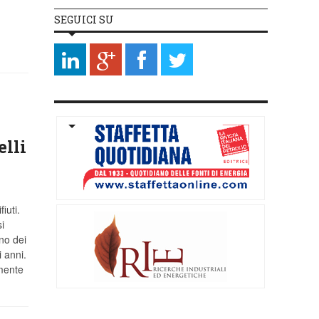
SEGUICI SU
elli
iuti.
i
uno dei
 anni.
amente