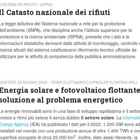
CONTABILITÀ RIFIUTI – ISPRA)
Il Catasto nazionale dei rifiuti
La legge istitutiva del Sistema nazionale a rete per la protezione
dell’ambiente (SNPA), che disciplina anche l’Istituto superiore per la
protezione e la ricerca ambientale (ISPRA), prevede che i dati e le
informazioni statistiche derivanti dalle attività di monitoraggio, controllo 
ricerca attuati dal sistema costituiscano riferimento tecnico ufficiale da
utilizzare per le attività di competenza della pubblica amministrazione.
MARTEDÌ, 20 GIUGNO 2023
ROSA-CLOT MARCO (UPSOLAR FLOATING SRL)
Energia solare e fotovoltaico flottante
soluzione al problema energetico
Le energie rinnovabili sono in una fase di sviluppo rapidissima e il setto
cresce a ritmo più veloce è senza dubbio
il settore solare
. La
Internati
Energy Agency
(IEA) ha pubblicato i dati per il 2022: 1.200 GW sono ad
installati nel mondo con una produzione annua di oltre 1.400 TWh e co
2
superfice occupata di circa 25.000 km
. Inoltre, dato assai rilevante, la