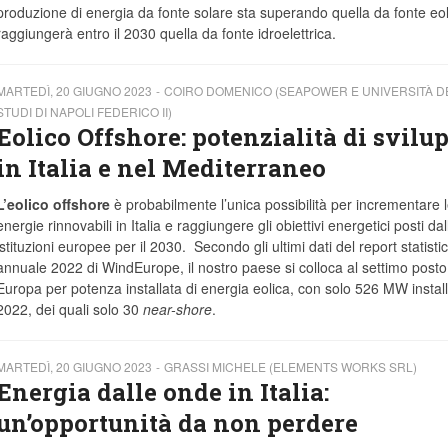
produzione di energia da fonte solare sta superando quella da fonte eol
raggiungerà entro il 2030 quella da fonte idroelettrica.
MARTEDÌ, 20 GIUGNO 2023
COIRO DOMENICO (SEAPOWER E UNIVERSITÀ D
STUDI DI NAPOLI FEDERICO II)
Eolico Offshore: potenzialità di svilu
in Italia e nel Mediterraneo
L’eolico offshore
è probabilmente l’unica possibilità per incrementare 
energie rinnovabili in Italia e raggiungere gli obiettivi energetici posti dal
istituzioni europee per il 2030. Secondo gli ultimi dati del report statisti
annuale 2022 di WindEurope, il nostro paese si colloca al settimo posto
Europa per potenza installata di energia eolica, con solo 526 MW install
2022, dei quali solo 30
near-shore
.
MARTEDÌ, 20 GIUGNO 2023
GRASSI MICHELE (ELEMENTS WORKS SRL)
Energia dalle onde in Italia:
un’opportunità da non perdere