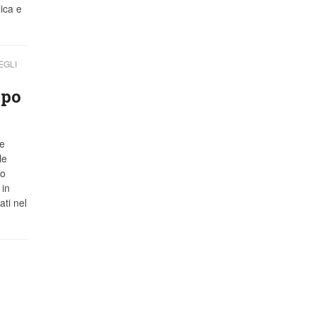
ica e
EGLI
ppo
le
le
co
 in
ati nel