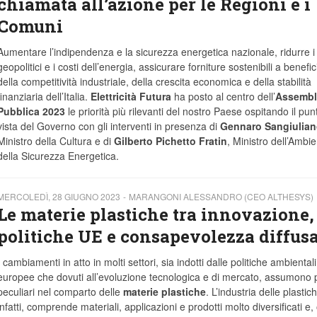
chiamata all’azione per le Regioni e i
Comuni
Aumentare l’indipendenza e la sicurezza energetica nazionale, ridurre i 
geopolitici e i costi dell’energia, assicurare forniture sostenibili a benefic
della competitività industriale, della crescita economica e della stabilità
finanziaria dell’Italia.
Elettricità Futura
ha posto al centro dell’
Assembl
Pubblica 2023
le priorità più rilevanti del nostro Paese ospitando il pun
vista del Governo con gli interventi in presenza di
Gennaro Sangiulian
Ministro della Cultura e di
Gilberto Pichetto Fratin
, Ministro dell’Ambi
della Sicurezza Energetica.
MERCOLEDÌ, 28 GIUGNO 2023
MARANGONI ALESSANDRO (CEO ALTHESYS)
Le materie plastiche tra innovazione,
politiche UE e consapevolezza diffus
I cambiamenti in atto in molti settori, sia indotti dalle politiche ambientali
europee che dovuti all’evoluzione tecnologica e di mercato, assumono pr
peculiari nel comparto delle
materie plastiche
. L’industria delle plastic
infatti, comprende materiali, applicazioni e prodotti molto diversificati e, 