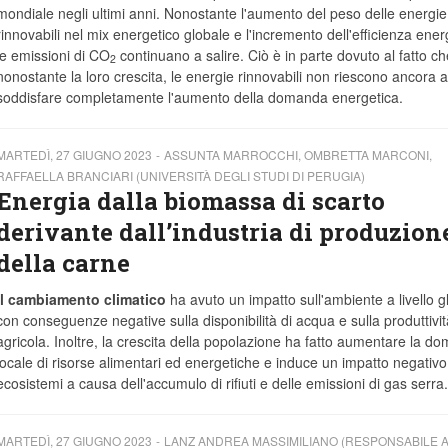
mondiale negli ultimi anni. Nonostante l'aumento del peso delle energie
rinnovabili nel mix energetico globale e l'incremento dell'efficienza ener
le emissioni di CO
continuano a salire. Ciò è in parte dovuto al fatto ch
2
nonostante la loro crescita, le energie rinnovabili non riescono ancora a
soddisfare completamente l'aumento della domanda energetica.
MARTEDÌ, 27 GIUGNO 2023
ASSUNTA MARROCCHI, OMBRETTA MARCONI,
RAFFAELLA BRANCIARI (UNIVERSITÀ DEGLI STUDI DI PERUGIA)
Energia dalla biomassa di scarto
derivante dall’industria di produzion
della carne
Il cambiamento climatico
ha avuto un impatto sull'ambiente a livello g
con conseguenze negative sulla disponibilità di acqua e sulla produttivit
agricola. Inoltre, la crescita della popolazione ha fatto aumentare la d
locale di risorse alimentari ed energetiche e induce un impatto negativo
ecosistemi a causa dell'accumulo di rifiuti e delle emissioni di gas serra.
MARTEDÌ, 27 GIUGNO 2023
LANZ ANDREA MASSIMILIANO (RESPONSABILE 