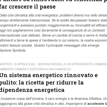
far crescere il paese
Dalla crisi climatica alla crisi energetica: problemi diversi ma nello stess
tempo strettamente interconnessi. Se le scelte del passato fossero stat
lungimiranti e avessero puntato maggiormente su rinnovabili ed efficien
oggi non pagheremmo così duramente le conseguenze di un contesto
internazionale così delicato. Serve un cambio di marcia e serve in fretta
altrimenti a farne le spese è l’ambiente in cui viviamo, la nostra economi
nostro tessuto sociale. Questo il principale messaggio che emerge
ondazione Symbola.
MARTEDÌ, 19 APRILE 2022
MURONI ROSSELLA (VICEPRESIDENTE COMMISS
AMBIENTE CAMERA E DEPUTATA DI FACCIAMOECO)
Un sistema energetico rinnovato e
pulito: la ricetta per ridurre la
dipendenza energetica
L’invasione russa dell’Ucraina, il caro energia e la dinamica inflattiva, ch
aggiungono alla grave crisi climatica in atto, impongono di
accelerare l