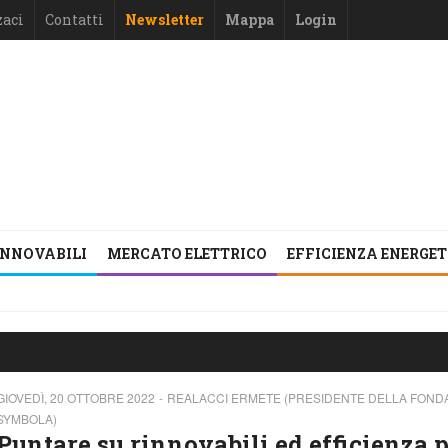
zaci
Contatti
Newsletter
Mappa
Login
INNOVABILI
MERCATO ELETTRICO
EFFICIENZA ENERGE
GIOVEDÌ, 20 OTTOBRE 2022
REALACCI ERMETE (PRESIDENTE DELLA FOND
SYMBOLA)
Puntare su rinnovabili ed efficienza 