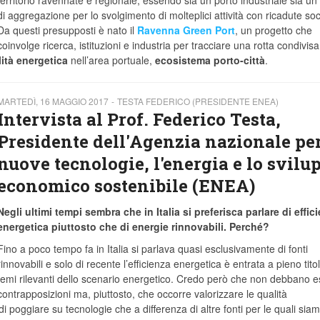
territorio ravennate e regionale, essendo sia un porto industriale sia un
di aggregazione per lo svolgimento di molteplici attività con ricadute soci
Da questi presupposti è nato il
Ravenna Green Port
, un progetto che
coinvolge ricerca, istituzioni e industria per tracciare una rotta condivisa
lità energetica
nell’area portuale,
ecosistema porto-città
.
MARTEDÌ, 16 MAGGIO 2017
TESTA FEDERICO (PRESIDENTE ENEA)
Intervista al Prof. Federico Testa,
Presidente dell'Agenzia nazionale per
nuove tecnologie, l'energia e lo svilu
economico sostenibile (ENEA)
Negli ultimi tempi sembra che in Italia si preferisca parlare di effic
energetica piuttosto che di energie rinnovabili. Perché?
Fino a poco tempo fa in Italia si parlava quasi esclusivamente di fonti
rinnovabili e solo di recente l’efficienza energetica è entrata a pieno tito
temi rilevanti dello scenario energetico. Credo però che non debbano e
contrapposizioni ma, piuttosto, che occorre valorizzare le qualità
i poggiare su tecnologie che a differenza di altre fonti per le quali sia