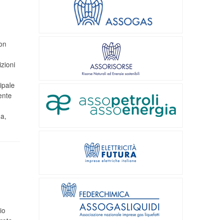
non
zioni
,
ipale
ente
a,
io