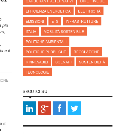
CARBURANTI ALTERNATIVI
DIRETTIVE UE
EFFICIENZA ENERGETICA
ELETTRICITÀ
o
EMISSIONI
ETS
INFRASTRUTTURE
e più
za,
ITALIA
MOBILITÀ SOSTENIBILE
POLITICHE AMBIENTALI
,
a e il
POLITICHE PUBBLICHE
REGOLAZIONE
RINNOVABILI
SCENARI
SOSTENIBILITÀ
TECNOLOGIE
IONE
SEGUICI SU
e si
a