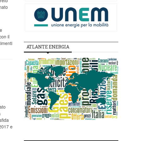
reto
nato
e
con il
timenti
ATLANTE ENERGIA
ato
à
sfida
 2017 e