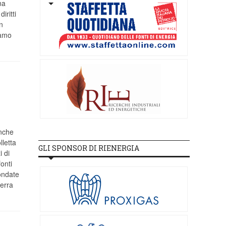
na
ritti
n
iamo
anche
letta
GLI SPONSOR DI RIENERGIA
 di
onti
 ondate
uerra