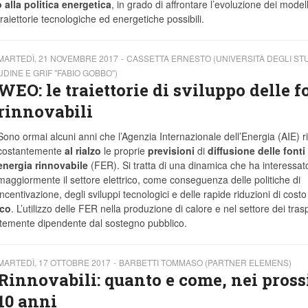
 alla politica energetica
, in grado di affrontare l’evoluzione dei modell
traiettorie tecnologiche ed energetiche possibili.
MARTEDÌ, 21 NOVEMBRE 2017
CASSETTA ERNESTO (UNIVERSITÀ DEGLI STU
UDINE E GRIF "FABIO GOBBO")
WEO: le traiettorie di sviluppo delle f
rinnovabili
Sono ormai alcuni anni che l’Agenzia Internazionale dell’Energia (AIE) r
costantemente
al rialzo
le proprie
previsioni
di
diffusione delle fonti 
energia rinnovabile
(FER). Si tratta di una dinamica che ha interessat
maggiormente il settore elettrico, come conseguenza delle politiche di
incentivazione, degli sviluppi tecnologici e delle rapide riduzioni di costo
ico
. L’utilizzo delle FER nella produzione di calore e nel settore dei trasp
ortemente dipendente dal sostegno pubblico.
MARTEDÌ, 17 OTTOBRE 2017
BARBETTI TOMMASO (PARTNER ELEMENS)
Rinnovabili: quanto e come, nei pros
10 anni