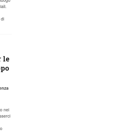
 luogo
ali.
 di
 le
ppo
ienza
lo nei
sserci
mo