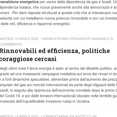
transizione energetica
per uscire dalla dipendenza da gas e fossili. U
dipendenza tossica, che nuoce gravemente anche alla democrazia e ai di
umani. Per dare risposte strutturali a queste crisi che si intersecano no
velocità con cui installiamo nuova potenza rinnovabile e con cui invest
le reti, efficienza e risparmio energetici.
MARTEDÌ, 19 APRILE 2022
CIAFANI STEFANO (PRESIDENTE NAZIONALE DI
LEGAMBIENTE)
Rinnovabili ed efficienza, politiche
coraggiose cercasi
Negli ultimi mesi il tema energia è stato al centro del dibattito politico, 
grazie ad una incessante campagna mediatica sul tema dei rincari in bol
e a forti dinamiche speculative, alimentate prima dall’aumento dei prezzi
acquisto del gas sui mercati internazionali da parte degli oligopoli delle f
fossili, in seguito alla ripartenza dell’economia mondiale dopo le prime
del Covid-19, e poi dalle tensioni internazionali sfociate nella terribile g
innescata dall’inqualificabile invasione russa in Ucraina.
MARTEDÌ, 19 APRILE 2022
CORRADO ANNALISA (KYOTO CLUB)