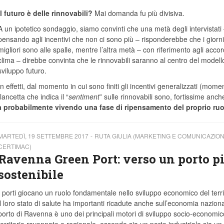
Il futuro è delle rinnovabili?
Mai domanda fu più divisiva.
A un ipotetico sondaggio, siamo convinti che una metà degli intervistati
pensando agli incentivi che non ci sono più – risponderebbe che i giorni
migliori sono alle spalle, mentre l’altra metà – con riferimento agli accor
clima – direbbe convinta che le rinnovabili saranno al centro del modello
sviluppo futuro.
In effetti, dal momento in cui sono finiti gli incentivi generalizzati (mome
ancetta che indica il “
sentiment
” sulle rinnovabili sono, fortissime anch
sta probabilmente vivendo una fase di ripensamento del proprio ruo
MARTEDÌ, 19 SETTEMBRE 2017
RUTA GIULIA (MARKETING E COMUNICAZIO
CERTIMAC)
Ravenna Green Port: verso un porto p
sostenibile
I porti giocano un ruolo fondamentale nello sviluppo economico del terri
il loro stato di salute ha importanti ricadute anche sull’economia nazional
porto di Ravenna è uno dei principali motori di sviluppo socio-economic