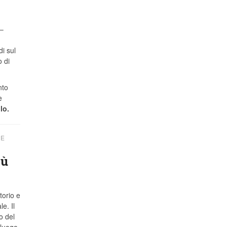
 –
di sul
 di
nto
e
lo.
NE
iù
torio e
e. Il
o del