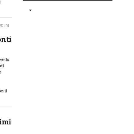
i
DI DI
onti
ivede
di
o
orti
simi