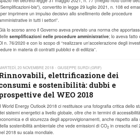
spazio nel decreto-legge 31 maggio 2021, n. 77 (meglio noto come dec
"Semplificazioni-bis"), convertito in legge 29 luglio 2021, n. 108 ed ema
“per imprimere un impulso decisivo allo snellimento delle procedure
amministrative in tutti i settori”.
Già lo scorso anno il Governo aveva previsto una norma che apportass
delle
semplificazioni nelle procedure amministrative
; lo aveva fatto 
Dl n. 76/2020 e con lo scopo di “realizzare un'accelerazione degli inves
dure in materia di contratti pubblici e di edilizia”.
MARTEDÌ, 20 NOVEMBRE 2018
GIUSEPPE SURDI (GRIF)
Rinnovabili, elettrificazione dei
consumi e sostenibilità: dubbi e
prospettive del WEO 2018
Il World Energy Outlook 2018 ci restituisce una fotografia critica dello st
dei sistemi energetici a livello globale, oltre che in termini di accessibilit
economica e di sicurezza degli approvvigionamenti, anche rispetto alla 
della sostenibilità ambientale che vede emissioni di CO
in crescita nel
2
nel 2018 su scala mondiale.