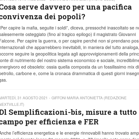
Cosa serve davvero per una pacifica
convivenza dei popoli?
“Per capire la mafia, seguite i soldi”, diceva, pressoché inascoltato se 
palesemente osteggiato (fino al tragico epilogo) il magistrato Giovanni
Falcone. Per capire la guerra, o per capire perché non si prendano posi
internazionali che apparrebbero inevitabili, in maniera del tutto analoga
occorre seguire la geopolitica legata agli approvvigionamenti della princ
fonte di nutrimento del nostro sistema economico e sociale, incredibilm
energivoro ed obsoleto: ossia quella composta da un fossilissimo mix di
petrolio, carbone e, come la cronaca drammatica di questi giorni insegn
gas.
MARTEDÌ, 31 AGOSTO 2021
GIFFONI MARIA ANTONIETTA (REDAZIONE
NEXTVILLE.IT)
Dl Semplificazioni-bis, misure a tutto
campo per efficienza e FER
Anche l’efficienza energetica e le energie rinnovabili hanno trovato amp