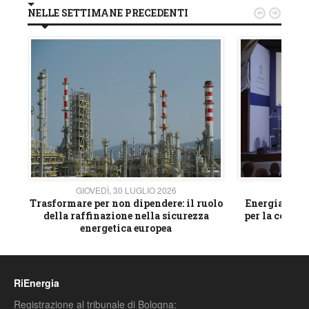
NELLE SETTIMANE PRECEDENTI


GIOVEDÌ, 30 LUGLIO 2026
GIOVE
ico
Trasformare per non dipendere: il ruolo
Energia e mat
della raffinazione nella sicurezza
per la compet
energetica europea
RiEnergia
Registrazione al tribunale di Bologna: