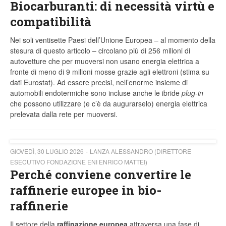
Biocarburanti: di necessità virtù e
compatibilità
Nei soli ventisette Paesi dell’Unione Europea – al momento della
stesura di questo articolo – circolano più di 256 milioni di
autovetture che per muoversi non usano energia elettrica a
fronte di meno di 9 milioni mosse grazie agli elettroni (stima su
dati Eurostat). Ad essere precisi, nell’enorme insieme di
automobili endotermiche sono incluse anche le ibride
plug-in
che possono utilizzare (e c’è da augurarselo) energia elettrica
prelevata dalla rete per muoversi.
GIOVEDÌ, 30 LUGLIO 2026
LANZA ALESSANDRO (DIRETTORE
ESECUTIVO FONDAZIONE ENI ENRICO MATTEI)
Perché conviene convertire le
raffinerie europee in bio-
raffinerie
Il settore della
raffinazione europea
attraversa una fase di