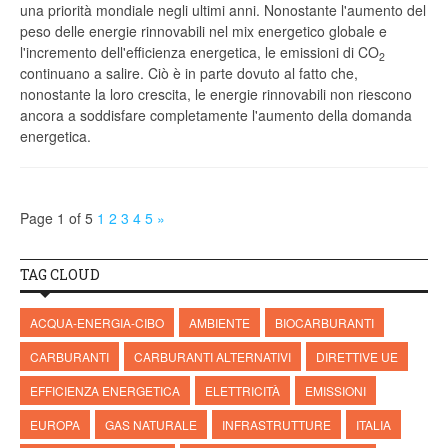
una priorità mondiale negli ultimi anni. Nonostante l'aumento del
peso delle energie rinnovabili nel mix energetico globale e
l'incremento dell'efficienza energetica, le emissioni di CO
2
continuano a salire. Ciò è in parte dovuto al fatto che,
nonostante la loro crescita, le energie rinnovabili non riescono
ancora a soddisfare completamente l'aumento della domanda
energetica.
Page 1 of 5
1
2
3
4
5
»
TAG CLOUD
ACQUA-ENERGIA-CIBO
AMBIENTE
BIOCARBURANTI
CARBURANTI
CARBURANTI ALTERNATIVI
DIRETTIVE UE
EFFICIENZA ENERGETICA
ELETTRICITÀ
EMISSIONI
EUROPA
GAS NATURALE
INFRASTRUTTURE
ITALIA