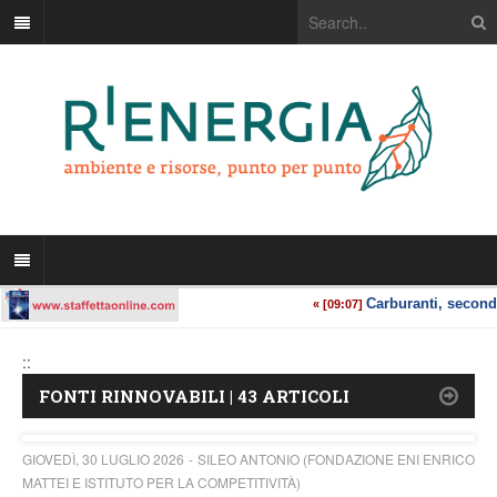
::
FONTI RINNOVABILI | 43 ARTICOLI
GIOVEDÌ, 30 LUGLIO 2026
SILEO ANTONIO (FONDAZIONE ENI ENRICO
MATTEI E ISTITUTO PER LA COMPETITIVITÀ)