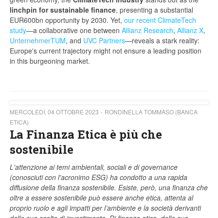
linchpin for sustainable finance
, presenting a substantial
EUR600bn opportunity by 2030. Yet,
our recent ClimateTech
study
—a collaborative one between
Allianz Research
,
Allianz X
,
UnternehmerTUM
, and
UVC Partners
—reveals a stark reality:
Europe's current trajectory might not ensure a leading position
in this burgeoning market.
MERCOLEDÌ, 04 OTTOBRE 2023
RONDINELLA TOMMASO (BANCA
ETICA)
La Finanza Etica è più che
sostenibile
L'attenzione ai temi ambientali, sociali e di governance
(conosciuti con l'acronimo ESG) ha condotto a una rapida
diffusione della finanza sostenibile. Esiste, però, una finanza che
oltre a essere sostenibile può essere anche etica, attenta al
proprio ruolo e agli impatti per l’ambiente e la società derivanti