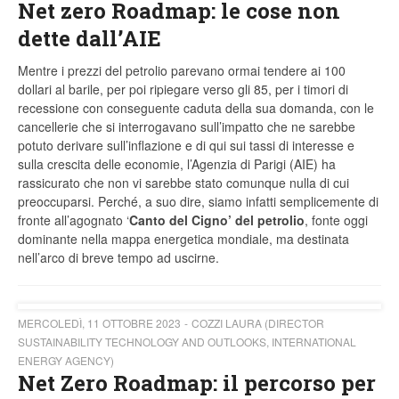
Net zero Roadmap: le cose non
dette dall’AIE
Mentre i prezzi del petrolio parevano ormai tendere ai 100
dollari al barile, per poi ripiegare verso gli 85, per i timori di
recessione con conseguente caduta della sua domanda, con le
cancellerie che si interrogavano sull’impatto che ne sarebbe
potuto derivare sull’inflazione e di qui sui tassi di interesse e
sulla crescita delle economie, l’Agenzia di Parigi (AIE) ha
rassicurato che non vi sarebbe stato comunque nulla di cui
preoccuparsi. Perché, a suo dire, siamo infatti semplicemente di
fronte all’agognato ‘
Canto del Cigno’ del petrolio
, fonte oggi
dominante nella mappa energetica mondiale, ma destinata
nell’arco di breve tempo ad uscirne.
MERCOLEDÌ, 11 OTTOBRE 2023
COZZI LAURA (DIRECTOR
SUSTAINABILITY TECHNOLOGY AND OUTLOOKS, INTERNATIONAL
ENERGY AGENCY)
Net Zero Roadmap: il percorso per