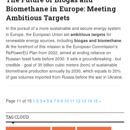
Biomethane in Europe: Meeting
Ambitious Targets
In the pursuit of a more sustainable and secure energy system
in Europe, the European Union set
ambitious targets
for
renewable energy sources, including
biogas and biomethane
.
At the forefront of this mission is the European Commission's
RePowerEU Plan from 2022, aimed at ending reliance on
Russian fossil fuels before 2030. It sets a groundbreaking - but
credible - goal of 35 billion cubic meters (bcm) of sustainable
biomethane production annually by 2030, which equals to 20%
of gas volumes imported from Russia before the war in Ukraine.
Page 11 of 15
1
2
3
4
5
6
7
8
9
10
11
12
13
14
15
»
TAG CLOUD