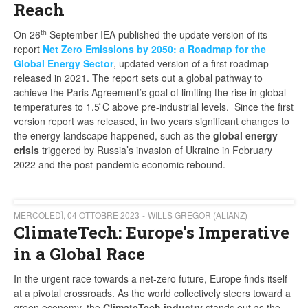
Reach
th
On 26
September IEA published the update version of its
report
Net Zero Emissions by 2050: a Roadmap for the
Global Energy Sector
, updated version of a first roadmap
released in 2021. The report sets out a global pathway to
achieve the Paris Agreement’s goal of limiting the rise in global
temperatures to 1.5 ̊C above pre-industrial levels. Since the first
version report was released, in two years significant changes to
the energy landscape happened, such as the
global energy
crisis
triggered by Russia’s invasion of Ukraine in February
2022 and the post-pandemic economic rebound.
MERCOLEDÌ, 04 OTTOBRE 2023
WILLS GREGOR (ALIANZ)
ClimateTech: Europe's Imperative
in a Global Race
In the urgent race towards a net-zero future, Europe finds itself
at a pivotal crossroads. As the world collectively steers toward a
green economy, the
ClimateTech industry
stands out as the