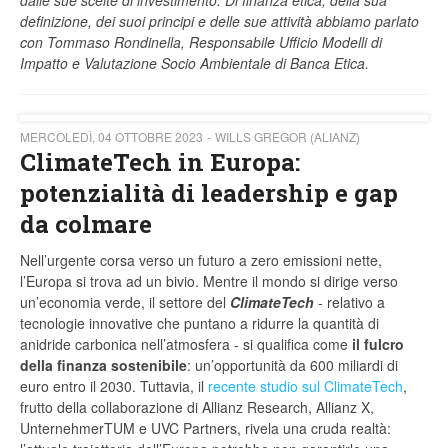
dalle sue scelte di investimento. Di finanza etica, della sua
definizione, dei suoi principi e delle sue attività abbiamo parlato
con Tommaso Rondinella, Responsabile Ufficio Modelli di
Impatto e Valutazione Socio Ambientale di Banca Etica.
MERCOLEDÌ, 04 OTTOBRE 2023
WILLS GREGOR (ALIANZ)
ClimateTech in Europa:
potenzialità di leadership e gap
da colmare
Nell’urgente corsa verso un futuro a zero emissioni nette,
l’Europa si trova ad un bivio. Mentre il mondo si dirige verso
un’economia verde, il settore del
ClimateTech
- relativo a
tecnologie innovative che puntano a ridurre la quantità di
anidride carbonica nell’atmosfera - si qualifica come
il fulcro
della finanza sostenibile
: un’opportunità da 600 miliardi di
euro entro il 2030. Tuttavia, il
recente studio sul ClimateTech
,
frutto della collaborazione di Allianz Research, Allianz X,
UnternehmerTUM e UVC Partners, rivela una cruda realtà: