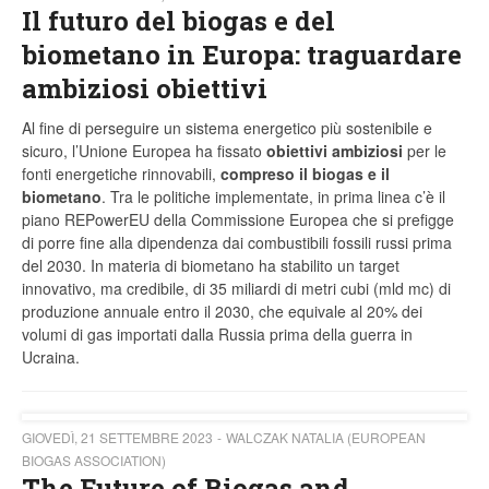
Il futuro del biogas e del
biometano in Europa: traguardare
ambiziosi obiettivi
Al fine di perseguire un sistema energetico più sostenibile e
sicuro, l’Unione Europea ha fissato
obiettivi ambiziosi
per le
fonti energetiche rinnovabili,
compreso il biogas e il
biometano
. Tra le politiche implementate, in prima linea c’è il
piano REPowerEU della Commissione Europea che si prefigge
di porre fine alla dipendenza dai combustibili fossili russi prima
del 2030. In materia di biometano ha stabilito un target
innovativo, ma credibile, di 35 miliardi di metri cubi (mld mc) di
produzione annuale entro il 2030, che equivale al 20% dei
volumi di gas importati dalla Russia prima della guerra in
Ucraina.
GIOVEDÌ, 21 SETTEMBRE 2023
WALCZAK NATALIA (EUROPEAN
BIOGAS ASSOCIATION)
The Future of Biogas and