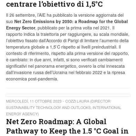
centrare l’obiettivo di 1,5°C
Il 26 settembre, l’AIE ha pubblicato la versione aggiornata del
suo
Net Zero Emissions by 2050: a Roadmap for the Global
Energy Sector
, pubblicato per la prima volta nel 2021. Il
rapporto indica la traiettoria per raggiungere, su scala mondiale,
l’obiettivo fissato dall’Accordo di Parigi di limitare l’aumento della
temperatura globale a 1,5 ̊C rispetto ai livelli preindustriali. Il
contesto di riferimento, rispetto alla prima versione del rapporto,
è cambiato: in due anni, infatti, si sono verificati cambiamenti
significativi nel panorama energetico, ovvero la crisi innescata
dall’invasione russa dell’Ucraina nel febbraio 2022 e la ripresa
economica post-pandemia.
MERCOLEDÌ, 11 OTTOBRE 2023
COZZI LAURA (DIRECTOR
SUSTAINABILITY TECHNOLOGY AND OUTLOOKS, INTERNATIONAL
ENERGY AGENCY)
Net Zero Roadmap: A Global
Pathway to Keep the 1.5 °C Goal in