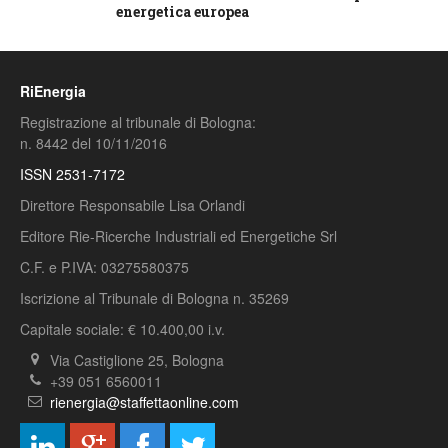
energetica europea
RiEnergia
Registrazione al tribunale di Bologna:
n. 8442 del 10/11/2016
ISSN 2531-7172
Direttore Responsabile Lisa Orlandi
Editore Rie-Ricerche Industriali ed Energetiche Srl
C.F. e P.IVA: 03275580375
Iscrizione al Tribunale di Bologna n. 35269
Capitale sociale: € 10.400,00 i.v.
Via Castiglione 25, Bologna
+39 051 6560011
rienergia@staffettaonline.com