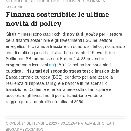
MERCOLEDÌ, 04 OTTOBRE 2023
FORUM PER LA FINANZA
SOSTENIBILE ( )
Finanza sostenibile: le ultime
novità di policy
Gli ultimi mesi sono stati ricchi di
novità di
policy
per il settore
della finanza sostenibile e gli investimenti ESG nel settore
energetico. Proviamo a tracciare un quadro sintetico, ricordando
che di molti di questi temi si parlerà durante i 15 eventi delle
Settimane SRI promosse dal Forum (14-28 novembre,
programma e iscrizioni
qui
). A inizio settembre sono stati
pubblicati i
risultati del secondo stress test climatico
della
Banca centrale europea (BCE), condotto per analizzare la
resilienza di imprese, famiglie e banche in tre scenari di
transizione. Dal test è emersa la necessità di anticipare e
accelerare gli investimenti per la transizione verde e
raggiungere la neutralità climatica al 2050.
GIOVEDÌ, 21 SETTEMBRE 2023
WALCZAK NATALIA (EUROPEAN
BIOGAS ASSOCIATION)