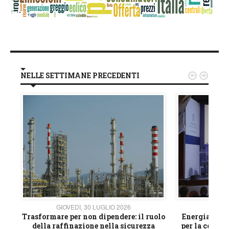
NELLE SETTIMANE PRECEDENTI


GIOVEDÌ, 30 LUGLIO 2026
GIOVE
ico
Trasformare per non dipendere: il ruolo
Energia e mat
della raffinazione nella sicurezza
per la compet