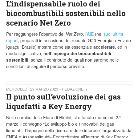
L’indispensabile ruolo dei
biocombustibili sostenibili nello
scenario Net Zero
Per raggiungere l’obiettivo del
Net Zero
,
l’AIE
(nei
suoi ultimi
report
, preparati in occasione del recente G20 Energia a Foz do
Iguaçu, Brasile) mostra come sia essenziale
accelerare
, ed in
modo significativo,
nell’impiego dei biocombustibili
sostenibili
, senza il contributo dei quali non saremo nelle
condizioni di seguire il percorso previsto.
MERCOLEDÌ, 29 MARZO 2023
REDAZIONE ()
Il punto sull’evoluzione dei gas
liquefatti a Key Energy
Nella cornice della Fiera di Rimini, si è tenuto mercoledì 22
marzo il convegno “Lo sviluppo bio e rinnovabili dei gas
liquefatti: l’impegno della ricerca e delle imprese” organizzato da
ENEA e Assogasliquidi- Federchimica all’interno di Key Energy,