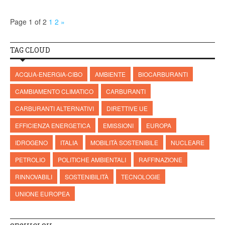
Page 1 of 2
1
2
»
TAG CLOUD
ACQUA-ENERGIA-CIBO
AMBIENTE
BIOCARBURANTI
CAMBIAMENTO CLIMATICO
CARBURANTI
CARBURANTI ALTERNATIVI
DIRETTIVE UE
EFFICIENZA ENERGETICA
EMISSIONI
EUROPA
IDROGENO
ITALIA
MOBILITÀ SOSTENIBILE
NUCLEARE
PETROLIO
POLITICHE AMBIENTALI
RAFFINAZIONE
RINNOVABILI
SOSTENIBILITÀ
TECNOLOGIE
UNIONE EUROPEA