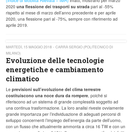
(Indice di Mobilità Rilevata – IMR)
infatti, mostrano per marzo
2020
una flessione dei trasporti su strada
pari al -55%
rispetto al mese di marzo dell’anno precedente e per aprile
2020, una flessione pari al -75%, sempre con riferimento ad
aprile 2019.
MARTEDÌ, 15 MAGGIO 2018
CARRÀ SERGIO (POLITECNICO DI
MILANO)
Evoluzione delle tecnologie
energetiche e cambiamento
climatico
Le
previsioni sull’evoluzione del clima terrestre
costituiscono una noce dura da rompere
, poiché si
riferiscono ad un sistema di grande complessità soggetto ad
una continua trasformazione. La loro analisi riveste ovviamente
grande importanza per l’individuazione di adeguati percorsi di
sviluppo concernenti l’impiego dell’energia da parte dell’uomo,
con un flusso che attualmente ammonta a circa 16 TW e con un