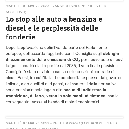
MARTEDÌ, 07 MARZO 2023
ZANARDI FABIO (PRESIDENTE DI
ASSOFOND)
Lo stop alle auto a benzina e
diesel e le perplessità delle
fonderie
Dopo l’approvazione definitiva, da parte del Parlamento
europeo, dell'accordo raggiunto con il Consiglio sugli
obblighi
di azzeramento delle emissioni di CO
per nuove auto e nuovi
2
furgoni immatricolati a partire dal 2035, il voto finale previsto in
Consiglio è stato rinviato a causa delle posizioni contrarie di
alcuni Paesi, fra cui l’Italia. Le perplessità espresse dal governo
italiano, e da quelli di altri paesi, nei confronti della normativa
sono principalmente legate alla
scelta di indirizzare la
transizione, di fatto, verso la sola mobilità elettrica,
con la
conseguente messa al bando di motori endotermici
MARTEDÌ, 07 MARZO 2023
PRODI ROMANO (FONDAZIONE PER LA
COLLABORAZIONE TRA I POPOLI)