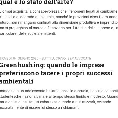
qual è lo stato dell'arte?
È ormai acquisita la consapevolezza che i fenomeni legati ai cambiamen
climatici e al degrado ambientale, nonché le previsioni circa il loro an
futuro, non rimangano confinati alla dimensione produttiva e imprenditor
ma si propaghino al mercato finanziario per il tramite delle imprese e, i
particolare, delle società emittenti.
GIOVEDÌ, 04 GIUGNO 2026
BUTTI LUCIANO (B&P AVVOCATI)
Greenhushing: quando le imprese
preferiscono tacere i propri successi
ambientali
Immaginate un adolescente brillante: eccelle a scuola, ha vinto competi
studentesche nazionali, ma è al tempo stesso timido e modesto. Quand
parla dei suoi risultati, si imbarazza e tende a minimizzarli, evitando
accuratamente di essere lui stesso a richiamarli.