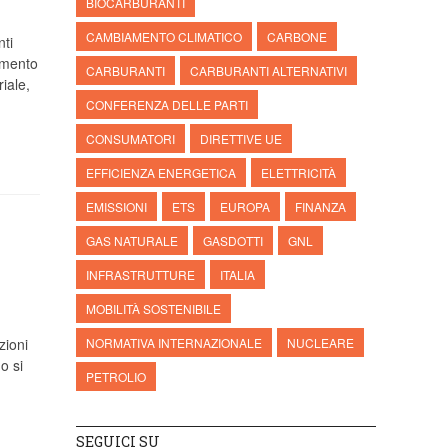
BIOCARBURANTI
CAMBIAMENTO CLIMATICO
CARBONE
ti
damento
CARBURANTI
CARBURANTI ALTERNATIVI
iale,
n
CONFERENZA DELLE PARTI
CONSUMATORI
DIRETTIVE UE
EFFICIENZA ENERGETICA
ELETTRICITÀ
EMISSIONI
ETS
EUROPA
FINANZA
GAS NATURALE
GASDOTTI
GNL
INFRASTRUTTURE
ITALIA
MOBILITÀ SOSTENIBILE
zioni
NORMATIVA INTERNAZIONALE
NUCLEARE
o si
PETROLIO
SEGUICI SU