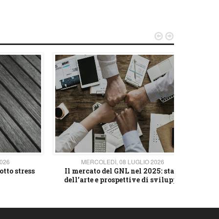


2026
MERCOLEDÌ, 08 LUGLIO 2026
otto stress
Il mercato del GNL nel 2025: stato
L'av
dell’arte e prospettive di sviluppo