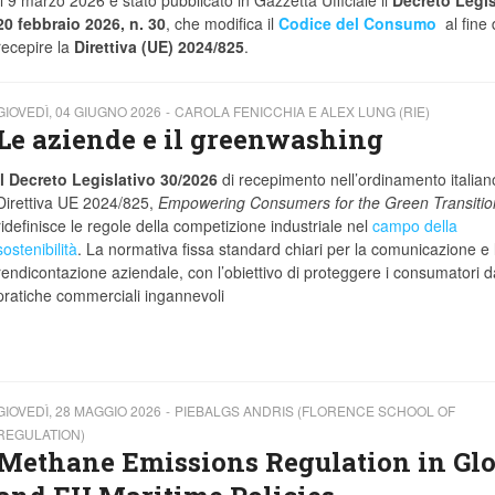
20 febbraio 2026, n. 30
, che modifica il
Codice del Consumo
al fine 
recepire la
Direttiva (UE) 2024/825
.
GIOVEDÌ, 04 GIUGNO 2026
CAROLA FENICCHIA E ALEX LUNG (RIE)
Le aziende e il greenwashing
Il Decreto Legislativo 30/2026
di recepimento nell’ordinamento italian
Direttiva UE 2024/825,
Empowering Consumers for the Green Transitio
ridefinisce le regole della competizione industriale nel
campo della
sostenibilità
. La normativa fissa standard chiari per la comunicazione e 
rendicontazione aziendale, con l’obiettivo di proteggere i consumatori d
pratiche commerciali ingannevoli
GIOVEDÌ, 28 MAGGIO 2026
PIEBALGS ANDRIS (FLORENCE SCHOOL OF
REGULATION)
Methane Emissions Regulation in Glo