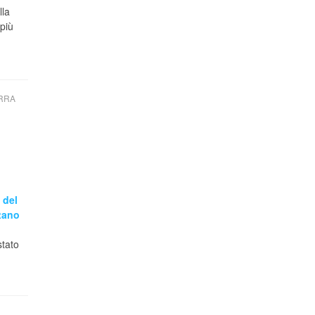
lla
più
ERRA
 del
tano
stato