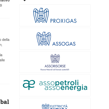
di
o della
n,
la
alle
bal