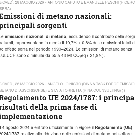
GIOVEDÌ, 28 MAGGIO 2026
ANTONIO CAPUTO E EMANUELE PESCHI (RICERC
ISPRA)
Emissioni di metano nazionali:
principali sorgenti
Le
emissioni nazionali di metano
, escludendo il contributo delle sorg
naturali, rappresentano in media il 10,7% ± 0,8% delle emissioni totali d
ad effetto serra nel periodo 1990–2024. Le emissioni di metano senza
LULUCF sono diminuite da 55 a 43 Mt CO₂eq (-21,9%).
GIOVEDÌ, 28 MAGGIO 2026
ANGELO LO NIGRO (RINA & TASK FORCE EMISSION
METANO DI ASSORISORSE) E SILVIA TORRETTA (RINA COUNSULTING) ( )
Regolamento UE 2024/1787: i principa
risultati della prima fase di
implementazione
Il 4 agosto 2024 è entrato ufficialmente in vigore il
Regolamento (UE)
2024/1787
relativo alla riduzione delle emissioni di metano nel settore