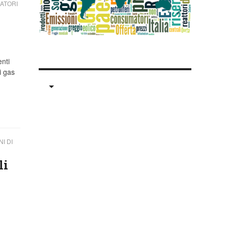
ATORI
enti
i gas
I DI
li