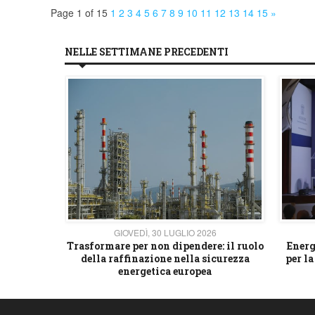
Page 1 of 15
1
2
3
4
5
6
7
8
9
10
11
12
13
14
15
»
NELLE SETTIMANE PRECEDENTI
26
GIOVEDÌ, 30 LUGLIO 2026
 strategico
Trasformare per non dipendere: il ruolo
Energ
della raffinazione nella sicurezza
per la
energetica europea