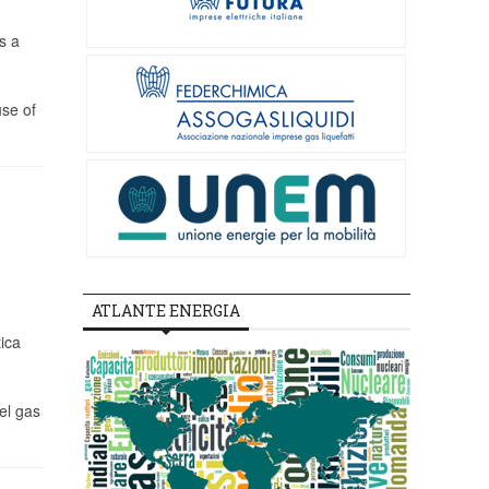
s a
use of
ATLANTE ENERGIA
ica
del gas