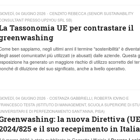
GIOVEDÌ, 04 GIUGNO 2026
CENZATO REBECCA (SENIOR SUSTAINABILITY
CONSULTANT PRESSO UP2YOU SRL SB)
La Tassonomia UE per contrastare il
greenwashing
Come ben sappiamo, negli ultimi anni il termine "sostenibilità" è divent
degli asset comunicativi più utilizzati (e abusati) dalle aziende. Questa
esposizione ha generato un maggiore rischio di utilizzo scorretto del te
nonché di diluizione del suo significato, anche a livello operativo.
GIOVEDÌ, 04 GIUGNO 2026
COSTANZA GABBRIELLI, ROBERTA IOVINO E
FRANCESCO TESTA (ISTITUTO DI MANAGEMENT, SCUOLA SUPERIORE DI STU
UNIVERSITARI E DI PERFEZIONAMENTO SANT’ANNA, PISA)
Greenwashing: la nuova Direttiva (UE
2024/825 e il suo recepimento in Italia
Il 9 marzo 2026 è stato pubblicato in Gazzetta Ufficiale il
Decreto Legis