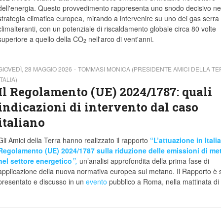
dell'energia. Questo provvedimento rappresenta uno snodo decisivo ne
strategia climatica europea, mirando a intervenire su uno dei gas serra 
climalteranti, con un potenziale di riscaldamento globale circa 80 volte
superiore a quello della CO
nell'arco di vent'anni.
2
GIOVEDÌ, 28 MAGGIO 2026
TOMMASI MONICA (PRESIDENTE AMICI DELLA T
ITALIA)
Il Regolamento (UE) 2024/1787: quali
indicazioni di intervento dal caso
italiano
Gli Amici della Terra hanno realizzato il rapporto
“L’attuazione in Italia
Regolamento (UE) 2024/1787 sulla riduzione delle emissioni di me
nel settore energetico
”
,
un’analisi approfondita della prima fase di
applicazione della nuova normativa europea sul metano. Il Rapporto è 
presentato e discusso in un
evento
pubblico a Roma, nella mattinata di