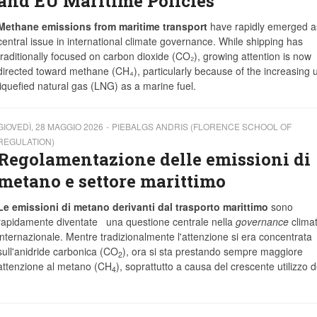
and EU Maritime Policies
Methane emissions from maritime transport
have rapidly emerged a
central issue in international climate governance. While shipping has
traditionally focused on carbon dioxide (CO₂), growing attention is now
directed toward methane (CH₄), particularly because of the increasing 
liquefied natural gas (LNG) as a marine fuel.
GIOVEDÌ, 28 MAGGIO 2026
PIEBALGS ANDRIS (FLORENCE SCHOOL OF
REGULATION)
Regolamentazione delle emissioni di
metano e settore marittimo
Le emissioni di metano derivanti dal trasporto marittimo
sono
rapidamente diventate una questione centrale nella
governance
climat
internazionale. Mentre tradizionalmente l'attenzione si era concentrata
sull'anidride carbonica (CO
), ora si sta prestando sempre maggiore
2
attenzione al metano (CH
), soprattutto a causa del crescente utilizzo 
4