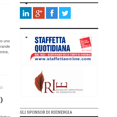
ato uno
 grande
rmine,
DI
)
GLI SPONSOR DI RIENERGIA
lativo