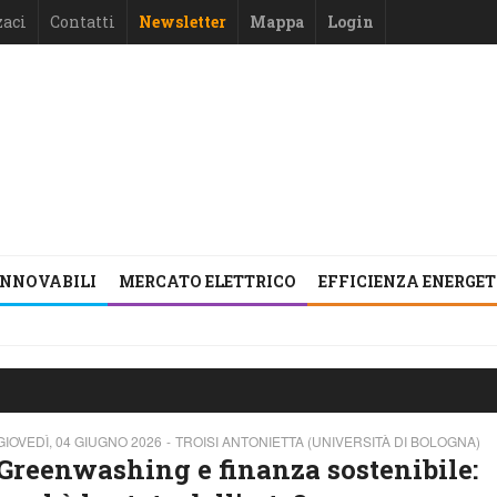
zaci
Contatti
Newsletter
Mappa
Login
INNOVABILI
MERCATO ELETTRICO
EFFICIENZA ENERGE
GIOVEDÌ, 04 GIUGNO 2026
TROISI ANTONIETTA (UNIVERSITÀ DI BOLOGNA)
Greenwashing e finanza sostenibile: