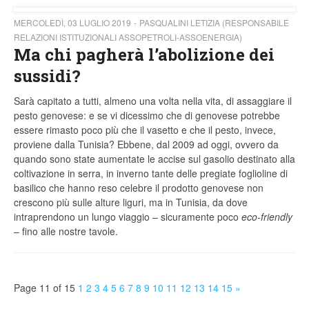
MERCOLEDÌ, 03 LUGLIO 2019
PASQUALINI LETIZIA (RESPONSABILE
RELAZIONI ISTITUZIONALI ASSOPETROLI-ASSOENERGIA)
Ma chi pagherà l’abolizione dei
sussidi?
Sarà capitato a tutti, almeno una volta nella vita, di assaggiare il
pesto genovese: e se vi dicessimo che di genovese potrebbe
essere rimasto poco più che il vasetto e che il pesto, invece,
proviene dalla Tunisia? Ebbene, dal 2009 ad oggi, ovvero da
quando sono state aumentate le accise sul gasolio destinato alla
coltivazione in serra, in inverno tante delle pregiate foglioline di
basilico che hanno reso celebre il prodotto genovese non
crescono più sulle alture liguri, ma in Tunisia, da dove
intraprendono un lungo viaggio – sicuramente poco
eco-friendly
– fino alle nostre tavole.
Page 11 of 15
1
2
3
4
5
6
7
8
9
10
11
12
13
14
15
»