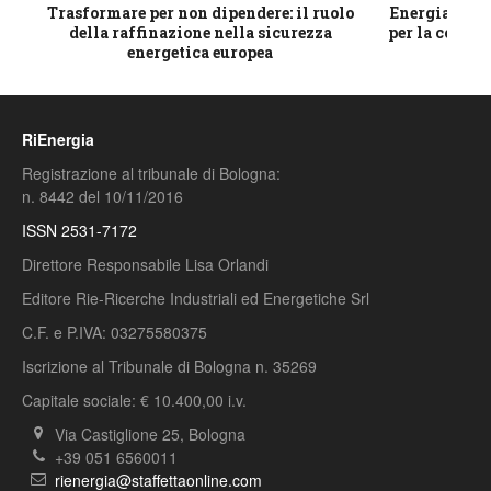
ico
Trasformare per non dipendere: il ruolo
Energia e mat
della raffinazione nella sicurezza
per la compet
energetica europea
RiEnergia
Registrazione al tribunale di Bologna:
n. 8442 del 10/11/2016
ISSN 2531-7172
Direttore Responsabile Lisa Orlandi
Editore Rie-Ricerche Industriali ed Energetiche Srl
C.F. e P.IVA: 03275580375
Iscrizione al Tribunale di Bologna n. 35269
Capitale sociale: € 10.400,00 i.v.
Via Castiglione 25, Bologna
+39 051 6560011
rienergia@staffettaonline.com