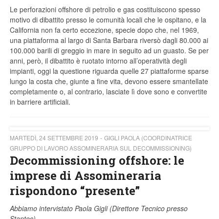
Le perforazioni offshore di petrolio e gas costituiscono spesso
motivo di dibattito presso le comunità locali che le ospitano, e la
California non fa certo eccezione, specie dopo che, nel 1969,
una piattaforma al largo di Santa Barbara riversò dagli 80.000 ai
100.000 barili di greggio in mare in seguito ad un guasto. Se per
anni, però, il dibattito è ruotato intorno all’operatività degli
impianti, oggi la questione riguarda quelle 27 piattaforme sparse
lungo la costa che, giunte a fine vita, devono essere smantellate
completamente o, al contrario, lasciate lì dove sono e convertite
in barriere artificiali.
MARTEDÌ, 24 SETTEMBRE 2019
GIGLI PAOLA (COORDINATRICE
GRUPPO DI LAVORO ASSOMINERARIA SUL DECOMMISSIONING)
Decommissioning offshore: le
imprese di Assomineraria
rispondono “presente”
Abbiamo intervistato Paola Gigli (Direttore Tecnico presso
Stantec)