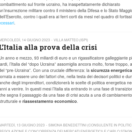
combattimento sul fronte ucraino, ha inaspettatamente dichiarato
un’insurrezione militare contro il ministero della Difesa e lo Stato Maggi
dell’Esercito, contro i quali era ai ferri corti da mesi nel quadro di fortis
necessari
.
MERCOLEDÌ, 14 GIUGNO 2023
VILLA MATTEO (ISPI)
L’Italia alla prova della crisi
Un anno e mezzo, 93 miliardi di euro e un rigassificatore galleggiante p
tardi, l’Italia del “dopo Ucraina” assomiglia ancora molto, forse troppo, all
del “pre-Ucraina”. Con una cruciale differenza: la
sicurezza energetica
tornata a essere uno dei fattori che, nella testa dei decisori politici e d
anche degli imprenditori, condizionerà le scelte di politica energetica ne
anni a venire. In questi mesi l’Italia sta entrando in una fase di transizio
che segna il passaggio da una fase di crisi acuta a una di cambiamento
strutturale e
riassestamento economico
.
MARTEDÌ, 13 GIUGNO 2023
SIMONA BENEDETTINI (CONSULENTE IN POLITIC
REGOLAZIONE E CONCORRENZA DEI MERCATI ENERGETICI) E CARLO STAG