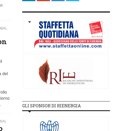
on
OBAL
on
il
a del
olio
giorno
.
GLI SPONSOR DI RIENERGIA
NA)
o