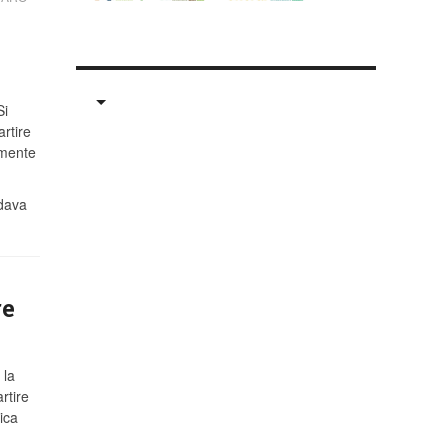
Si
rtire
emente
ndava
re
 la
rtire
ica