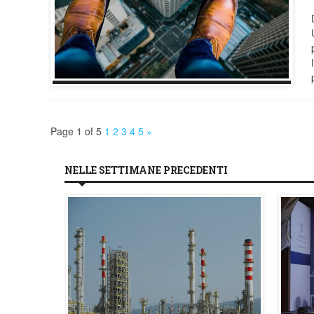
Page 1 of 5
1
2
3
4
5
»
NELLE SETTIMANE PRECEDENTI