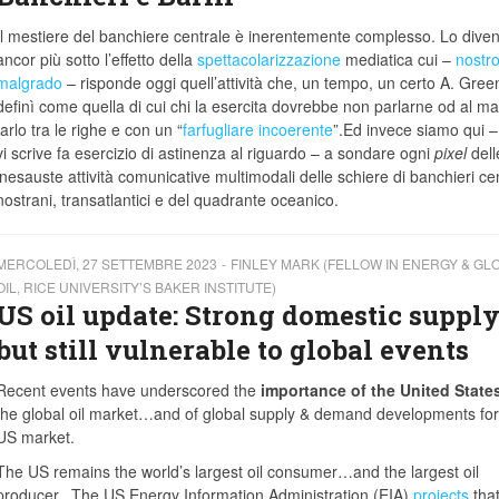
Il mestiere del banchiere centrale è inerentemente complesso. Lo diven
ancor più sotto l’effetto della
spettacolarizzazione
mediatica cui –
nostr
malgrado
– risponde oggi quell’attività che, un tempo, un certo A. Gre
definì come quella di cui chi la esercita dovrebbe non parlarne od al m
farlo tra le righe e con un “
farfugliare incoerente
”.Ed invece siamo qui –
vi scrive fa esercizio di astinenza al riguardo – a sondare ogni
pixel
dell
inesauste attività comunicative multimodali delle schiere di banchieri cen
nostrani, transatlantici e del quadrante oceanico.
MERCOLEDÌ, 27 SETTEMBRE 2023
FINLEY MARK (FELLOW IN ENERGY & GL
OIL, RICE UNIVERSITY’S BAKER INSTITUTE)
US oil update: Strong domestic suppl
but still vulnerable to global events
Recent events have underscored the
importance of the United State
the global oil market…and of global supply & demand developments for
US market.
The US remains the world’s largest oil consumer…and the largest oil
producer. The US Energy Information Administration (EIA)
projects
tha