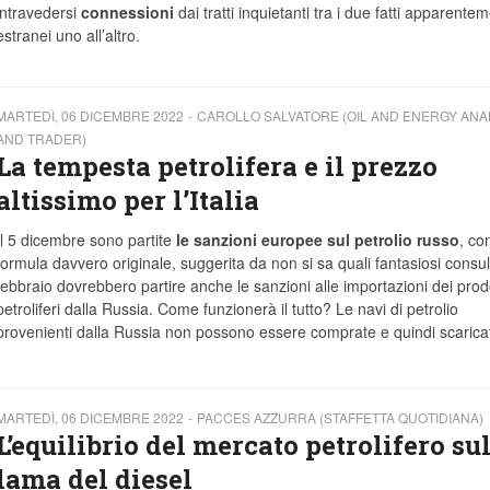
intravedersi
connessioni
dai tratti inquietanti tra i due fatti apparente
estranei uno all’altro.
MARTEDÌ, 06 DICEMBRE 2022
CAROLLO SALVATORE (OIL AND ENERGY ANA
AND TRADER)
La tempesta petrolifera e il prezzo
altissimo per l’Italia
Il 5 dicembre sono partite
le sanzioni europee sul petrolio russo
, co
formula davvero originale, suggerita da non si sa quali fantasiosi consul
febbraio dovrebbero partire anche le sanzioni alle importazioni dei prodo
petroliferi dalla Russia. Come funzionerà il tutto? Le navi di petrolio
provenienti dalla Russia non possono essere comprate e quindi scaricat
MARTEDÌ, 06 DICEMBRE 2022
PACCES AZZURRA (STAFFETTA QUOTIDIANA)
L’equilibrio del mercato petrolifero su
lama del diesel