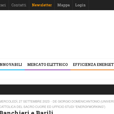
zaci
Contatti
Newsletter
Mappa
Login
INNOVABILI
MERCATO ELETTRICO
EFFICIENZA ENERGE
MERCOLEDÌ, 27 SETTEMBRE 2023
DE GIORGIO DOMENICANTONIO (UNIVER
CATTOLICA DEL SACRO CUORE ED UFFICIO STUDI “ENERGYWORKING”)
Banchieri e Barili