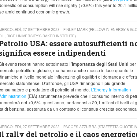
domestic oil consumption will rise slightly (+0.6%) this year to 20.1 milli
 use amid continued economic growth.
MERCOLEDÌ, 27 SETTEMBRE 2023
FINLEY MARK (FELLOW IN ENERGY & GL
OIL, RICE UNIVERSITY’S BAKER INSTITUTE)
Petrolio USA: essere autosufficienti n
significa essere indipendenti
Gli eventi recenti hanno sottolineato
l’importanza degli Stati Uniti
per 
mercato petrolifero globale, ma hanno anche messo in luce quanto le
dinamiche a livello mondiale influenzino gli equilibri di domanda e offert
mercato statunitense. D’altronde, gli USA rimangono il più grande
consumatore e produttore di petrolio al mondo.
L’Energy Information
Administration
(EIA) statunitense prevede che il consumo interno di petr
aumenterà del +0,6%, quest’anno, portandosi a 20,1 milioni di barili al 
esta di benzina, sostenuta da un contesto di continua crescita economica
MERCOLEDÌ, 27 SETTEMBRE 2023
PACCES AZZURRA (STAFFETTA QUOTIDIA
Il rally del petrolio e il caos energetic