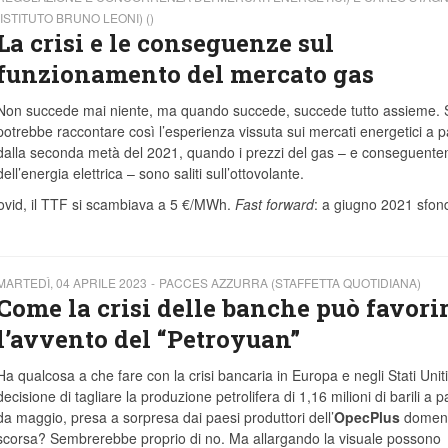
(ISTITUTO BRUNO LEONI) ()
La crisi e le conseguenze sul
funzionamento del mercato gas
Non succede mai niente, ma quando succede, succede tutto assieme. 
potrebbe raccontare così l’esperienza vissuta sui mercati energetici a pa
dalla seconda metà del 2021, quando i prezzi del gas – e conseguent
dell’energia elettrica – sono saliti sull’ottovolante.
Covid, il TTF si scambiava a 5 €/MWh.
Fast forward
: a giugno 2021 sfo
MARTEDÌ, 04 APRILE 2023
PACCES AZZURRA (STAFFETTA QUOTIDIANA)
Come la crisi delle banche può favori
l’avvento del “Petroyuan”
Ha qualcosa a che fare con la crisi bancaria in Europa e negli Stati Uniti
decisione di tagliare la produzione petrolifera di 1,16 milioni di barili a pa
da maggio, presa a sorpresa dai paesi produttori dell’
OpecPlus
domen
scorsa? Sembrerebbe proprio di no. Ma allargando la visuale possono