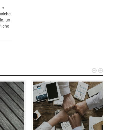
a e
ualche
le
, un
ri che

