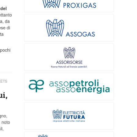
 del
ettanto
a, da
ese di
ta
 pochi
KETS
ui,
gno,
, noto
i,