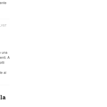
mente
LYST
n una
enti. A
tti
e ai
lla