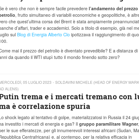
Se è vero che non è sempre facile prevedere
l’andamento del prezzo
petrolio
, frutto simultaneo di variabili economiche e geopolitiche, è altr
vero che quest’ultima corsa del Brent è stata ampiamente preannunciat
banche d’affari, trader e accademici. Solo a titolo di esempio, già nel m
luglio sul
Blog di Energia Alberto Clo
ipotizzava il raggiungimento di quo
100.
Come mai il prezzo del petrolio è diventato prevedibile? E a distanza di
anni da quando il WTI stupì tutto il mondo finendo sotto zero?
MERCOLEDÌ, 05 LUGLIO 2023
SOLDAVINI MICHELE (HEAD OF ENERGY MAR
AD ALENS)
Putin trema e i mercati tremano con l
ma è correlazione spuria
Lo shock legato al tentativo di golpe, materializzatosi in Russia il 24 giu
ha investito i mercati di energia e gas? Il
gruppo paramilitare Wagner
per le sue efferatezze, per gli innumerevoli interessi africani (Sudan, Mal
Repubblica Centrafricana) e, al contempo, per la relativa efficacia in