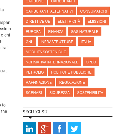
CARBONE
CARBURANTI
ta
CARBURANTI ALTERNATIVI
CONSUMATORI
o
DIRETTIVE UE
ELETTRICITÀ
EMISSIONI
enspan
assimo
EUROPA
FINANZA
GAS NATURALE
 e chi
e
GNL
INFRASTRUTTURE
ITALIA
trali
MOBILITÀ SOSTENIBILE
NORMATIVA INTERNAZIONALE
OPEC
OBAL
PETROLIO
POLITICHE PUBBLICHE
RAFFINAZIONE
REGOLAZIONE
y
SCENARI
SICUREZZA
SOSTENIBILITÀ
s
to
 the
SEGUICI SU
t