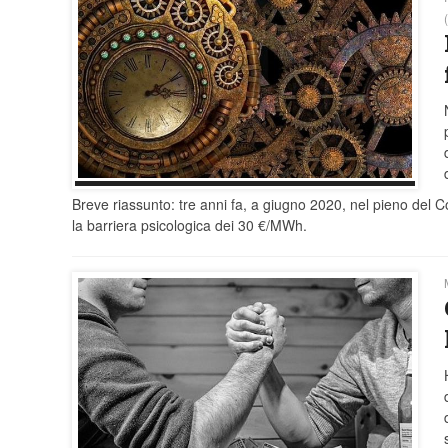
Breve riassunto: tre anni fa, a giugno 2020, nel pieno del 
la barriera psicologica dei 30 €/MWh.