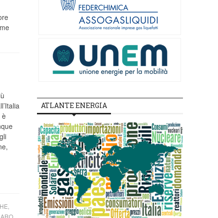
ore
sime
iù
’Italia
ATLANTE ENERGIA
è
unque
gli
ne,
HE,
NARO