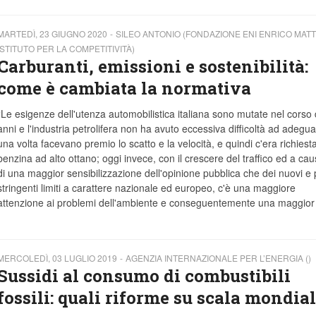
MARTEDÌ, 23 GIUGNO 2020
SILEO ANTONIO (FONDAZIONE ENI ENRICO MATT
ISTITUTO PER LA COMPETITIVITÀ)
Carburanti, emissioni e sostenibilità:
come è cambiata la normativa
“Le esigenze dell'utenza automobilistica italiana sono mutate nel corso 
anni e l'industria petrolifera non ha avuto eccessiva difficoltà ad adeguar
una volta facevano premio lo scatto e la velocità, e quindi c'era richiesta
benzina ad alto ottano; oggi invece, con il crescere del traffico ed a cau
di una maggior sensibilizzazione dell'opinione pubblica che dei nuovi e 
stringenti limiti a carattere nazionale ed europeo, c'è una maggiore
attenzione ai problemi dell'ambiente e conseguentemente una maggior
MERCOLEDÌ, 03 LUGLIO 2019
AGENZIA INTERNAZIONALE PER L’ENERGIA ()
Sussidi al consumo di combustibili
fossili: quali riforme su scala mondia