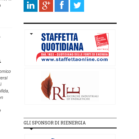
o
A
h
nomico
ersi
ì
sfida,
on
e
GLI SPONSOR DI RIENERGIA