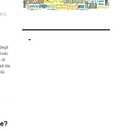
EI E
degli
visi:
 di
sa sia
più
le?