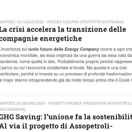
MARTEDÌ, 14 LUGLIO 2020
PACCES AZZURRA (STAFFETTA QUOTIDIANA)
La crisi accelera la transizione delle
compagnie energetiche
L’incertezza sul
ruolo futuro delle
Energy Company
ricorre a ogni cris
economica mondiale, sia essa originata da una guerra sia essa nata d
pandemia, come quella in atto. Probabilmente proprio perché rapprese
il perno su cui l’economia occidentale si fonda. Ma questa è una crisi
particolare, perché si innesta su un processo di profonda trasformazion
le major stanno intraprendendo già da molto tempo prima che il Covid-1
MARTEDÌ, 23 GIUGNO 2020
ROSSETTI ANDREA (PRESIDENTE ASSOPETROLI
ASSOENERGIA)
GHG Saving: l’unione fa la sostenibilit
Al via il progetto di Assopetroli-