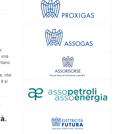
i
a una
ntano
e, che
9 si
-
à.