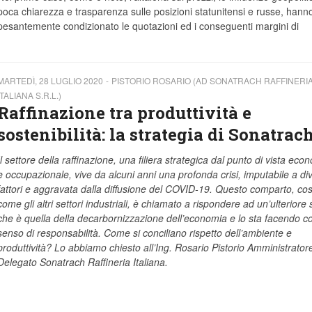
poca chiarezza e trasparenza sulle posizioni statunitensi e russe, hann
pesantemente condizionato le quotazioni ed i conseguenti margini di
MARTEDÌ, 28 LUGLIO 2020
PISTORIO ROSARIO (AD SONATRACH RAFFINERI
ITALIANA S.R.L.)
Raffinazione tra produttività e
sostenibilità: la strategia di Sonatrac
Il settore della raffinazione, una filiera strategica dal punto di vista eco
e occupazionale, vive da alcuni anni una profonda crisi, imputabile a div
fattori e aggravata dalla diffusione del COVID-19. Questo comparto, cos
come gli altri settori industriali, è chiamato a rispondere ad un’ulteriore 
che è quella della decarbornizzazione dell’economia e lo sta facendo c
senso di responsabilità. Come si conciliano rispetto dell’ambiente e
produttività? Lo abbiamo chiesto all’Ing. Rosario Pistorio Amministrator
Delegato Sonatrach Raffineria Italiana.