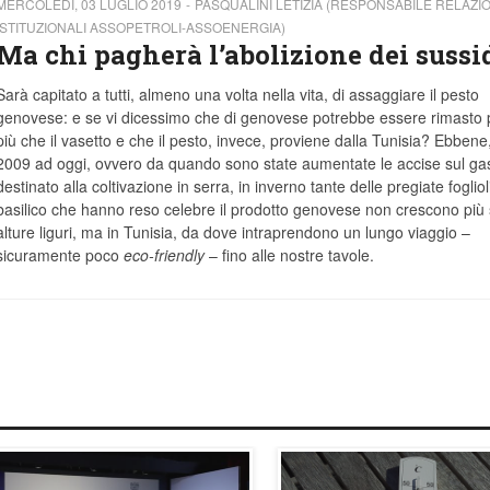
MERCOLEDÌ, 03 LUGLIO 2019
PASQUALINI LETIZIA (RESPONSABILE RELAZIO
ISTITUZIONALI ASSOPETROLI-ASSOENERGIA)
Ma chi pagherà l’abolizione dei sussi
Sarà capitato a tutti, almeno una volta nella vita, di assaggiare il pesto
genovese: e se vi dicessimo che di genovese potrebbe essere rimasto
più che il vasetto e che il pesto, invece, proviene dalla Tunisia? Ebbene
2009 ad oggi, ovvero da quando sono state aumentate le accise sul gas
destinato alla coltivazione in serra, in inverno tante delle pregiate fogliol
basilico che hanno reso celebre il prodotto genovese non crescono più 
alture liguri, ma in Tunisia, da dove intraprendono un lungo viaggio –
sicuramente poco
eco-friendly
– fino alle nostre tavole.