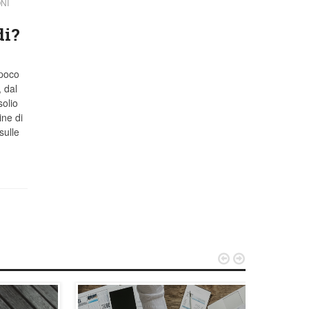
NI
di?
 poco
, dal
olio
ine di
sulle

