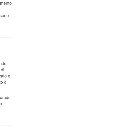
aumento
sono
ende
 di
cato o
to o
quando
lo