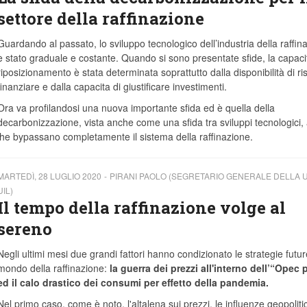
settore della raffinazione
Guardando al passato, lo sviluppo tecnologico dell’industria della raffin
è stato graduale e costante. Quando si sono presentate sfide, la capaci
riposizionamento è stata determinata soprattutto dalla disponibilità di ri
finanziare e dalla capacita di giustificare investimenti.
Ora va profilandosi una nuova importante sfida ed è quella della
decarbonizzazione, vista anche come una sfida tra sviluppi tecnologici, 
che bypassano completamente il sistema della raffinazione.
MARTEDÌ, 28 LUGLIO 2020
PIRANI PAOLO (SEGRETARIO GENERALE DELLA U
UIL)
Il tempo della raffinazione volge al
sereno
Negli ultimi mesi due grandi fattori hanno condizionato le strategie futur
mondo della raffinazione:
la guerra dei prezzi all'interno dell’“Opec 
ed il calo drastico dei consumi per effetto della pandemia.
Nel primo caso, come è noto, l'altalena sui prezzi, le influenze geopoliti