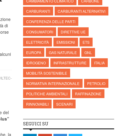
CAMBIAMENTO CLIMATICO
CARBONE
CARBURANTI
CARBURANTI ALTERNATIVI
azione
CONFERENZA DELLE PARTI
tà di
sorse
CONSUMATORI
DIRETTIVE UE
ELETTRICITÀ
EMISSIONI
ETS
EUROPA
GAS NATURALE
GNL
alcuni
IDROGENO
INFRASTRUTTURE
ITALIA
MOBILITÀ SOSTENIBILE
ILTEC-
NORMATIVA INTERNAZIONALE
PETROLIO
POLITICHE AMBIENTALI
RAFFINAZIONE
RINNOVABILI
SCENARI
e del
plus”
SEGUICI SU
che, la