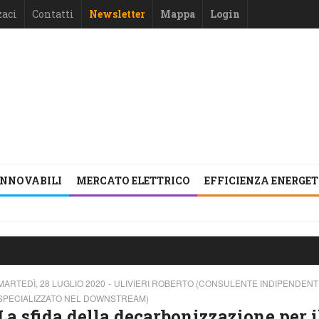
zaci
Contatti
Newsletter
Mappa
Login
INNOVABILI
MERCATO ELETTRICO
EFFICIENZA ENERGE
MARTEDÌ, 28 LUGLIO 2020
ULIVIERI ROBERTO (CONSULENTE INDIPENDENT
SPECIALIZZATO NEL DOWNSTREAM)
La sfida della decarbonizzazione per i