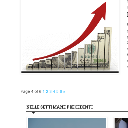
Page 4 of 6
1
2
3
4
5
6
»
NELLE SETTIMANE PRECEDENTI