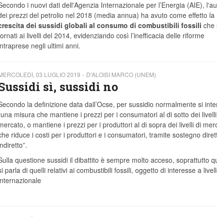
Secondo i nuovi dati dell'Agenzia Internazionale per l’Energia (AIE), l'
dei prezzi del petrolio nel 2018 (media annua) ha avuto come effetto la
crescita dei sussidi globali al consumo di combustibili fossili
che 
tornati ai livelli del 2014, evidenziando così l’inefficacia delle riforme
intraprese negli ultimi anni.
MERCOLEDÌ, 03 LUGLIO 2019
D'ALOISI MARCO (UNEM)
Sussidi sì, sussidi no
Secondo la definizione data dall’Ocse, per sussidio normalmente si int
“una misura che mantiene i prezzi per i consumatori al di sotto dei livelli
mercato, o mantiene i prezzi per i produttori al di sopra dei livelli di mer
che riduce i costi per i produttori e i consumatori, tramite sostegno diret
indiretto”.
Sulla questione sussidi il dibattito è sempre molto acceso, soprattutto 
si parla di quelli relativi ai combustibili fossili, oggetto di interesse a livel
internazionale