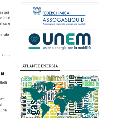
in qui
ofezie
etico è
terale
I GSE)
ATLANTE ENERGIA
za
fetti
atti,
al
 una