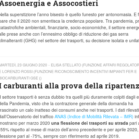
Assoenergia e Assocostieri
Nella superstizione l’anno bisesto è quello funesto per antonomasia. E f
pare che il 2020 non smentisca la credenza popolare. Tra pandemia, pr
catastrofiche ambientali, finanziarie, socio-economiche, il settore energ
alle prese anche con l’ennesimo obbligo di riduzione dei gas serra
climalteranti (GHG) nel settore dei trasporti, su decisione isolata e unila
MARTEDÌ, 23 GIUGNO 2020
ELISA STELLATO (FUNZIONE AFFARI REGOLATOR
E LORENZO ROSSI (FUNZIONE RICONOSCIMENTO INCENTIVI IMPIANTI FER E
BIOCARBURANTI GSE ()
I carburanti alla prova della riparten
Il settore trasporti è senza dubbio tra quelli più duramente colpiti dagli ef
della Pandemia, visto che la contrazione generale della domanda ha
trascinato un calo inatteso dei consumi anche nei trasporti. I dati rilevati
dall’Osservatorio del traffico
ANAS (Indice di Mobilità Rilevata – IMR)
inf
mostrano per marzo 2020
una flessione dei trasporti su strada
pari 
-55% rispetto al mese di marzo dell’anno precedente e per aprile 2020,
flessione pari al -75%, sempre con riferimento ad aprile 2019.