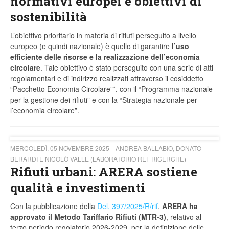
normativi europei e obiettivi di
sostenibilità
L’obiettivo prioritario in materia di rifiuti perseguito a livello
europeo (e quindi nazionale) è quello di garantire
l’uso
efficiente delle risorse e la realizzazione dell’economia
circolare
. Tale obiettivo è stato perseguito con una serie di atti
regolamentari e di indirizzo realizzati attraverso il cosiddetto
“Pacchetto Economia Circolare”*, con il “Programma nazionale
per la gestione dei rifiuti” e con la “Strategia nazionale per
l’economia circolare”.
MERCOLEDÌ, 05 NOVEMBRE 2025
ANDREA BALLABIO, DONATO
BERARDI E NICOLÒ VALLE (LABORATORIO REF RICERCHE)
Rifiuti urbani: ARERA sostiene
qualità e investimenti
Con la pubblicazione della
Del. 397/2025/R/rif
,
ARERA ha
approvato
il Metodo Tariffario Rifiuti (MTR-3)
, relativo al
terzo periodo regolatorio 2026-2029, per la definizione delle