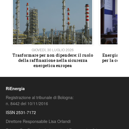
GIOVEDÌ, 30 LUGLIO 2026
GIOVE
ico
Trasformare per non dipendere: il ruolo
Energia e mat
della raffinazione nella sicurezza
per la compet
energetica europea
RiEnergia
Registrazione al tribunale di Bologna:
n. 8442 del 10/11/2016
ISSN 2531-7172
Direttore Responsabile Lisa Orlandi