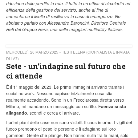
riduzione delle perdite in rete. Il tutto in un’ottica di circolarità ed
efficienza della gestione del servizio, anche al fine di
aumentarne il livello di resilienza in caso di emergenze. Ne
abbiamo parlato con Alessandro Baroncini, Direttore Centrale
Reti del Gruppo Hera, una delle maggiori multiutility italiane.
MERCOLEDÌ, 26 MARZO 2025
TESTI ELENA (GIORNALISTA E INVIATA
DI LA7)
Sete - un’indagine sul futuro che
ci attende
È il 1° maggio del 2023. Le prime immagini arrivano tramite i
social network. Nessuno capisce inizialmente cosa stia
realmente accadendo. Sono in un Frecciarossa diretta verso
Milano, mi mandano un messaggio con scritto:
Faenza si sta
allagando
, scendi e cerca di arrivare.
I primi piani delle case non sono visibili. Il caos intorno. I vigili del
fuoco prendono di peso le persone e li adagiano sui loro
gommoni. Gente che piange. Non hanno nulla tra le mani, solo