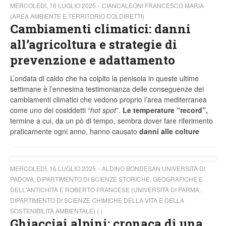
MERCOLEDÌ, 16 LUGLIO 2025
CIANCALEONI FRANCESCO MARIA
(AREA AMBIENTE E TERRITORIO COLDIRETTI)
Cambiamenti climatici: danni
all’agricoltura e strategie di
prevenzione e adattamento
L’ondata di caldo che ha colpito la penisola in queste ultime
settimane è l’ennesima testimonianza delle conseguenze dei
cambiamenti climatici che vedono proprio l’area mediterranea
come uno dei cosiddetti “
hot spot
”.
Le temperature “record”,
termine a cui, da un pò di tempo, sembra dover fare riferimento
praticamente ogni anno, hanno causato
danni alle colture
MERCOLEDÌ, 16 LUGLIO 2025
ALDINO BONDESAN UNIVERSITÀ DI
PADOVA, DIPARTIMENTO DI SCIENZE STORICHE, GEOGRAFICHE E
DELL'ANTICHITÀ E ROBERTO FRANCESE (UNIVERSITÀ DI PARMA,
DIPARTIMENTO DI SCIENZE CHIMICHE DELLA VITA E DELLA
SOSTENIBILITÀ AMBIENTALE) ( )
Ghiacciai alpini: cronaca di una