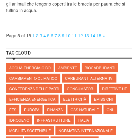
gli animali che tengono coperti tra le braccia per paura che si
tuffino in acqua.
Page 5 of 15
1
2
3
4
5
6
7
8
9
10
11
12
13
14
15
»
TAG CLOUD
ACQUA-ENERGIA-CIBO
AMBIENTE
BIOCARBURANTI
CAMBIAMENTO CLIMATICO
CARBURANTI ALTERNATIVI
CONFERENZA DELLE PARTI
CONSUMATORI
DIRETTIVE UE
EFFICIENZA ENERGETICA
ELETTRICITÀ
EMISSIONI
ETS
EUROPA
FINANZA
GAS NATURALE
GNL
IDROGENO
INFRASTRUTTURE
ITALIA
MOBILITÀ SOSTENIBILE
NORMATIVA INTERNAZIONALE