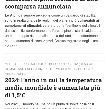
scomparsa annunciata
Le Alpi
, da sempre percepite come un baluardo di stabilità,
sono in realtà una delle regioni del pianeta
più vulnerabili ai
cambiamenti climatici
, vere e proprie "sentinelle del clima". I
dati scientifici confermano che l'arco alpino si sta riscaldando a
un ritmo doppio rispetto alla media dell'emisfero settentrionale,
con un aumento di circa 2 gradi Celsius registrato negli ultimi
120 anni.
MERCOLEDÌ, 16 LUGLIO 2025
BOSCOLO ROBERTA (HEAD OF
CLIMATE AND ENERGY UNIT AT THE WORLD METEOROLOGICAL
ORGANIZATION)
2024: l’anno in cui la temperatura
media mondiale è aumentata più
di 1,5°C
Nel 2024, il mondo ha vissuto un punto di svolta nella crisi