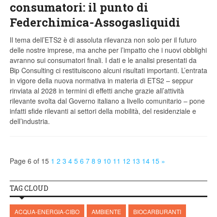
consumatori: il punto di
Federchimica-Assogasliquidi
Il tema dell’ETS2 è di assoluta rilevanza non solo per il futuro
delle nostre imprese, ma anche per l’impatto che i nuovi obblighi
avranno sui consumatori finali. I dati e le analisi presentati da
Bip Consulting ci restituiscono alcuni risultati importanti. L’entrata
in vigore della nuova normativa in materia di ETS2 – seppur
rinviata al 2028 in termini di effetti anche grazie all’attività
rilevante svolta dal Governo italiano a livello comunitario – pone
infatti sfide rilevanti ai settori della mobilità, del residenziale e
dell’industria.
Page 6 of 15
1
2
3
4
5
6
7
8
9
10
11
12
13
14
15
»
TAG CLOUD
ACQUA-ENERGIA-CIBO
AMBIENTE
BIOCARBURANTI