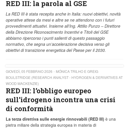
RED III: la parola al GSE
La RED III è stata recepita anche in Italia: nuovi obiettivi, novità
operative attese da mesi e altre se ne attendono con i futuri
provvedimenti attuativi. Insieme all’Ing. Attilio Punzo – Direttore
della Direzione Riconoscimento Incentivi e Titoli del GSE
abbiamo ripercorso i punti salienti di questo passaggio
normativo, che segna un’accelerazione decisiva verso gli
obiettivi di transizione energetica del Paese per il 2030.
GIOVEDÌ, 05 FEBBRAIO 2026
MÓNICA TRILHO E GREIG
BOULSTRIDGE (RESEARCH ANALYST - HYDROGEN & DERIVATIVES AT
WOOD MACKENZIE)
RED III: l’obbligo europeo
sull’idrogeno incontra una crisi
di conformità
La terza direttiva sulle energie rinnovabili (RED III)
è una
pietra miliare della strategia europea in materia di