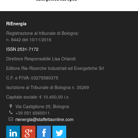
RiEnergia
Registrazione al tribunale di Bologna:
n. 8442 del 10/11/2016
ISSN 2531-7172
Direttore Responsabile Lisa Orlandi
Editore Rie-Ricerche Industriali ed Energetiche Srl
C.F. e P.IVA: 03275580375
Iscrizione al Tribunale di Bologna n. 35269
Capitale sociale: € 10.400,00 i.v.
Via Castiglione 25, Bologna
+39 051 6560011
rienergia@staffettaonline.com