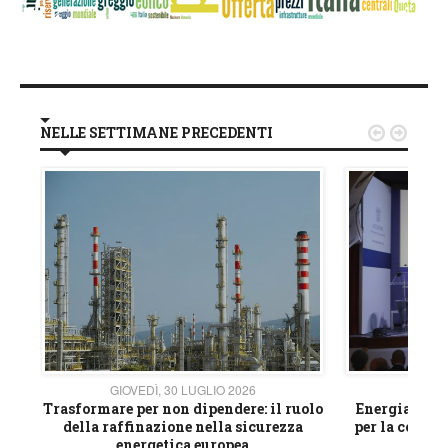
NELLE SETTIMANE PRECEDENTI


GIOVEDÌ, 30 LUGLIO 2026
GIOVE
ico
Trasformare per non dipendere: il ruolo
Energia e mat
della raffinazione nella sicurezza
per la compet
energetica europea