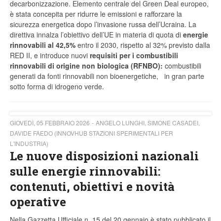
decarbonizzazione. Elemento centrale del Green Deal europeo,
è stata concepita per ridurre le emissioni e rafforzare la
sicurezza energetica dopo l’invasione russa dell’Ucraina. La
direttiva innalza l’obiettivo dell’UE in materia di quota di
energie
rinnovabili al 42,5%
entro il 2030, rispetto al 32% previsto dalla
RED II, e introduce nuovi
requisiti per i combustibili
rinnovabili di origine non biologica (RFNBO):
combustibili
generati da fonti rinnovabili non bioenergetiche, in gran parte
sotto forma di idrogeno verde.
GIOVEDÌ, 05 FEBBRAIO 2026
ANGELO LUNGHI, SIMONE CASADEI,
DAVIDE FAEDO (INNOVHUB STAZIONI SPERIMENTALI PER
L'INDUSTRIA)
Le nuove disposizioni nazionali
sulle energie rinnovabili:
contenuti, obiettivi e novità
operative
Nella Gazzetta Ufficiale n. 15 del 20 gennaio è stato pubblicato il