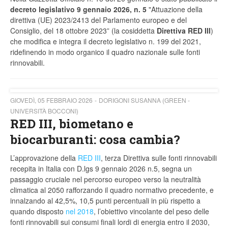
decreto legislativo 9 gennaio 2026, n. 5
"Attuazione della
direttiva (UE) 2023/2413 del Parlamento europeo e del
Consiglio, del 18 ottobre 2023” (la cosiddetta
Direttiva
RED III
)
che modifica e integra il decreto legislativo n. 199 del 2021,
ridefinendo in modo organico il quadro nazionale sulle fonti
rinnovabili.
GIOVEDÌ, 05 FEBBRAIO 2026
DORIGONI SUSANNA (GREEN -
UNIVERSITÀ BOCCONI)
RED III, biometano e
biocarburanti: cosa cambia?
L’approvazione della
RED III
, terza Direttiva sulle fonti rinnovabili
recepita in Italia con D.lgs 9 gennaio 2026 n.5, segna un
passaggio cruciale nel percorso europeo verso la neutralità
climatica al 2050 rafforzando il quadro normativo precedente, e
innalzando al 42,5%, 10,5 punti percentuali in più rispetto a
quando disposto
nel 2018
, l’obiettivo vincolante del peso delle
fonti rinnovabili sui consumi finali lordi di energia entro il 2030,