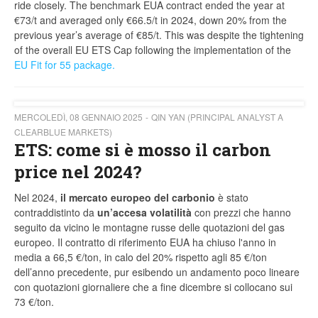
ride closely. The benchmark EUA contract ended the year at
€73/t and averaged only €66.5/t in 2024, down 20% from the
previous year’s average of €85/t. This was despite the tightening
of the overall EU ETS Cap following the implementation of the
EU Fit for 55 package.
MERCOLEDÌ, 08 GENNAIO 2025
QIN YAN (PRINCIPAL ANALYST A
CLEARBLUE MARKETS)
ETS: come si è mosso il carbon
price nel 2024?
Nel 2024,
il mercato europeo del carbonio
è stato
contraddistinto da
un’accesa volatilità
con prezzi che hanno
seguito da vicino le montagne russe delle quotazioni del gas
europeo. Il contratto di riferimento EUA ha chiuso l'anno in
media a 66,5 €/ton, in calo del 20% rispetto agli 85 €/ton
dell’anno precedente, pur esibendo un andamento poco lineare
con quotazioni giornaliere che a fine dicembre si collocano sui
73 €/ton.