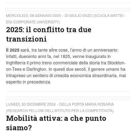
MERCOLEDÌ, 08 GENNAIO 2025
DI GIULIO ENZO (SCUOLA MATTEI -
ENI CORPORATE UNIVERSITY)
2025: il conflitto tra due
transizioni
Il 2025
sarà, tra tante altre cose, l’anno di un anniversario:
infatti, duecento anni fa, nel 1825, venne inaugurato in
Inghilterra il primo treno commerciale della storia tra Stockton-
on-Tees e Darlington. In questi due secoli, il genere umano ha
intrapreso un sentiero di crescita economica straordinaria, mai
esperito in precedenza.
LUNEDÌ, 30 DICEMBRE 2024
DELLA PORTA MARIA ROSARIA
(RESEARCH FELLOW DELL’ISTITUTO PER LA COMPETITIVITÀ)
Mobilità attiva: a che punto
siamo?