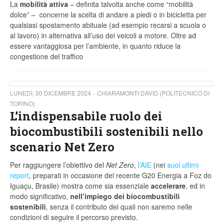
La
mobilità attiva
– definita talvolta anche come “mobilità
dolce” – concerne la scelta di andare a piedi o in bicicletta per
qualsiasi spostamento abituale (ad esempio recarsi a scuola o
al lavoro) in alternativa all’uso dei veicoli a motore. Oltre ad
essere vantaggiosa per l’ambiente, in quanto riduce la
congestione del traffico
LUNEDÌ, 30 DICEMBRE 2024
CHIARAMONTI DAVID (POLITECNICO DI
TORINO)
L’indispensabile ruolo dei
biocombustibili sostenibili nello
scenario Net Zero
Per raggiungere l’obiettivo del
Net Zero
,
l’AIE
(nei
suoi ultimi
report
, preparati in occasione del recente G20 Energia a Foz do
Iguaçu, Brasile) mostra come sia essenziale
accelerare
, ed in
modo significativo,
nell’impiego dei biocombustibili
sostenibili
, senza il contributo dei quali non saremo nelle
condizioni di seguire il percorso previsto.