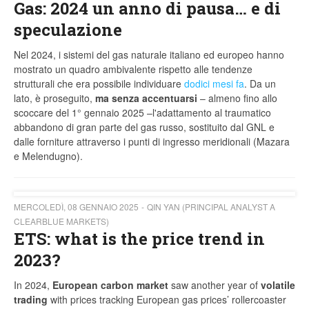
Gas: 2024 un anno di pausa… e di
speculazione
Nel 2024, i sistemi del gas naturale italiano ed europeo hanno
mostrato un quadro ambivalente rispetto alle tendenze
strutturali che era possibile individuare
dodici mesi fa
. Da un
lato, è proseguito,
ma senza accentuarsi
– almeno fino allo
scoccare del 1° gennaio 2025 –l'adattamento al traumatico
abbandono di gran parte del gas russo, sostituito dal GNL e
dalle forniture attraverso i punti di ingresso meridionali (Mazara
e Melendugno).
MERCOLEDÌ, 08 GENNAIO 2025
QIN YAN (PRINCIPAL ANALYST A
CLEARBLUE MARKETS)
ETS: what is the price trend in
2023?
In 2024,
European carbon market
saw another year of
volatile
trading
with prices tracking European gas prices’ rollercoaster