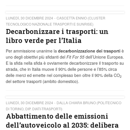
LUNEDÌ, 30 DICEMBRE 2024
CASCETTA ENNIO (CLUSTER
TECNOLOGICO NAZIONALE TRASPORTI E SUNRISE)
Decarbonizzare i trasporti: un
libro verde per l’Italia
Per ammissione unanime la
decarbonizzazione dei trasporti
è
uno degli obiettivi più sfidanti del
Fit For 55
dell’Unione Europea.
E la sfida nella sfida è ovviamente decarbonizzare il trasporto su
strada, che in Italia muove il 90% delle persone e l’85% circa
delle merci ed emette nel complesso ben oltre il 90% della CO
2
del settore trasporti (ambito domestico).
LUNEDÌ, 30 DICEMBRE 2024
DALLA CHIARA BRUNO (POLITECNICO
DI TORINO, DIP. DIATI-TRASPORTI)
Abbattimento delle emissioni
dell’autoveicolo al 2035: delibera