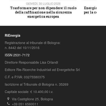
GIOVEDÌ, 30 LUGLIO 2026
GIOVE
ico
Trasformare per non dipendere: il ruolo
Energia e mat
della raffinazione nella sicurezza
per la compet
energetica europea
RiEnergia
Registrazione al tribunale di Bologna:
n. 8442 del 10/11/2016
ISSN 2531-7172
Direttore Responsabile Lisa Orlandi
Editore Rie-Ricerche Industriali ed Energetiche Srl
C.F. e P.IVA: 03275580375
Iscrizione al Tribunale di Bologna n. 35269
Capitale sociale: € 10.400,00 i.v.
Via Castiglione 25, Bologna
+39 051 6560011