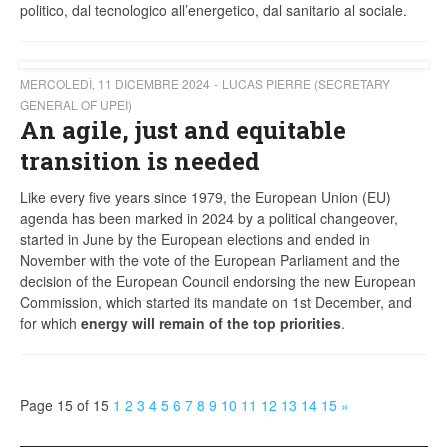
politico, dal tecnologico all’energetico, dal sanitario al sociale.
MERCOLEDÌ, 11 DICEMBRE 2024
LUCAS PIERRE (SECRETARY
GENERAL OF UPEI)
An agile, just and equitable
transition is needed
Like every five years since 1979, the European Union (EU)
agenda has been marked in 2024 by a political changeover,
started in June by the European elections and ended in
November with the vote of the European Parliament and the
decision of the European Council endorsing the new European
Commission, which started its mandate on 1st December, and
for which
energy will remain of the top priorities
.
Page 15 of 15
1
2
3
4
5
6
7
8
9
10
11
12
13
14
15
»