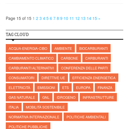
Page 15 of 15
1
2
3
4
5
6
7
8
9
10
11
12
13
14
15
»
TAG CLOUD
ACQUA-ENERGIA-CIBO
AMBIENTE
BIOCARBURANTI
CAMBIAMENTO CLIMATICO
CARBONE
CARBURANTI
CARBURANTI ALTERNATIVI
CONFERENZA DELLE PARTI
CONSUMATORI
DIRETTIVE UE
EFFICIENZA ENERGETICA
ELETTRICITÀ
EMISSIONI
ETS
EUROPA
FINANZA
GAS NATURALE
GNL
IDROGENO
INFRASTRUTTURE
ITALIA
MOBILITÀ SOSTENIBILE
NORMATIVA INTERNAZIONALE
POLITICHE AMBIENTALI
POLITICHE PUBBLICHE