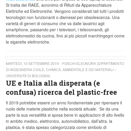
Si tratta dei RAEE, acronimo di Rifiuti da Apparecchiature
Elettriche ed Elettroniche. Vengono considerati tali tutti i prodotti
tecnologici non funzionanti o dismessi per obsolescenza. Una
varietà di generi di consumo che va dalle lavatrici agli
smartphone, passando per i televisori, i telecomandi, gli
elettrodomestici da cucina, fino ai più piccoli marchingegni come
le sigarette elettroniche.
MARTEDÌ, 10 SETTEMBRE 2019
FOSCHI ELEONORA (DIPARTIMENTO
DI INGEGNERIA CIVILE, CHIMICA, AMBIENTALE E DEI MATERIALI –
UNIVERSITÀ DI BOLOGNA)
UE e Italia alla disperata (e
confusa) ricerca del plastic-free
Il 2019 potrebbe essere un anno fondamentale per ripensare il
ruolo delle materie plastiche nella società attuale. Se da una
parte la sua versatilità si sposa bene in applicazioni di alto livello
in ambito medico, elettronico, automobilistico, dall’altra, la
plastica, è stata spesso categorizzata come simbolo di